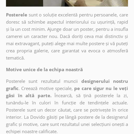
Posterele
sunt o soluție excelentă pentru persoanele, care
doresc să schimbe aspectul interiorului cu ușurință, rapid
și la un cost minim. Ajunge doar un poster, pentru a insufla
camerei un caracter nou. Dacă doriți ceva mai distinctiv și
mai extravagant, puteți alege mai multe postere și vă puteți
crea propria galerie, care garantat va evoca o atmosferă
tematică.
Motive unice de la echipa noastră
Posterele sunt rezultatul muncii
designerului nostru
grafic
. Creează motive speciale,
pe care sigur nu le veți
găsi în altă parte.
Încearcă, să țină posterele la zi,
tunându-le în culori în funcție de tendințele actuale.
Posterele sunt un decor căutat, care se potrivește în orice
interior. La Dovido găsiți pe lângă postere de la designerul
grafic și motive, care sunt rezultatul unei selecțiuni onești a
echipei noastre calificate.