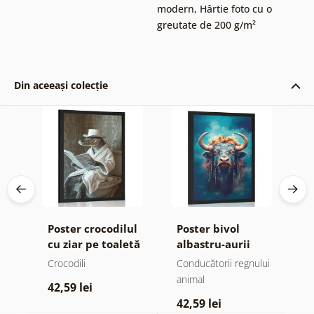
modern
,
Hârtie foto cu o
greutate de 200 g/m²
Din aceeași colecție
Poster crocodilul
Poster bivol
P
cu ziar pe toaletă
albastru-aurii
c
ș
lui
Crocodili
Conducătorii regnului
Bi
animal
42,59 lei
3
42,59 lei