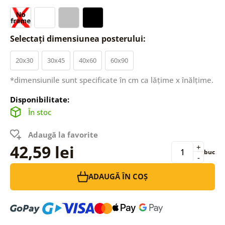
Selectați dimensiunea posterului:
20x30
30x45
40x60
60x90
*dimensiunile sunt specificate în cm ca lățime x înălțime.
Disponibilitate:
În stoc
Adaugă la favorite
42,59 lei
+
buc
-
ADAUGĂ ÎN COȘ