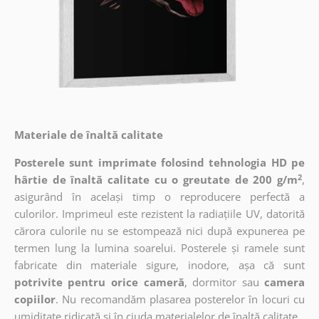
Materiale de înaltă calitate
Posterele sunt imprimate folosind tehnologia HD pe
2
hârtie de înaltă calitate cu o greutate de 200 g/m
,
asigurând în același timp o reproducere perfectă a
culorilor. Imprimeul este rezistent la radiațiile UV, datorită
cărora culorile nu se estompează nici după expunerea pe
termen lung la lumina soarelui. Posterele și ramele sunt
fabricate din materiale sigure, inodore, așa că sunt
potrivite pentru orice cameră
, dormitor sau
camera
copiilor
. Nu recomandăm plasarea posterelor în locuri cu
umiditate ridicată și în ciuda materialelor de înaltă calitate.