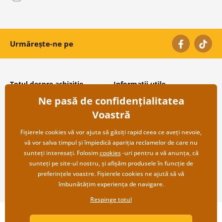
Urmărește-ne pe
Totul despre achiziție
Informații utile
Ne pasă de confidențialitatea
Condiții și termeni generali
Despre noi
Protecția datelor personale
Întrebări frecvente
Voastră
Transport și modalități de plată
Contacte
Returnare
Cooperare angro
Fișierele cookies vă vor ajuta să găsiți rapid ceea ce aveți nevoie,
vă vor salva timpul și împiedică apariția reclamelor de care nu
sunteți interesați. Folosim
cookies
-uri pentru a vă anunța, că
sunteți pe site-ul nostru, și afișăm produsele în funcție de
preferințele voastre. Fișierele cookies ne ajută să vă
îmbunătățim experiența de navigare.
Respinge totul
Copyright ©2019 © Dovido.ro.