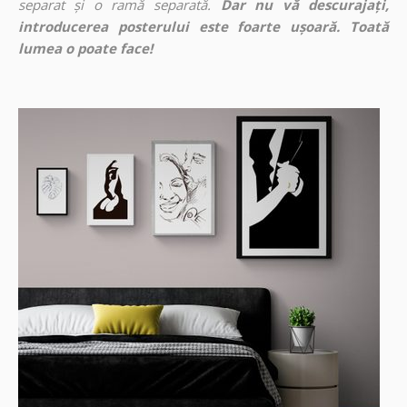
separat și o ramă separată.
Dar nu vă descurajați,
introducerea posterului este foarte ușoară. Toată
lumea o poate face!