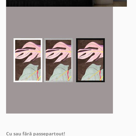
Cu sau fără passepartout!