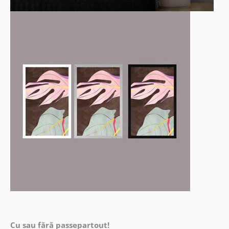
Cu sau fără passepartout!