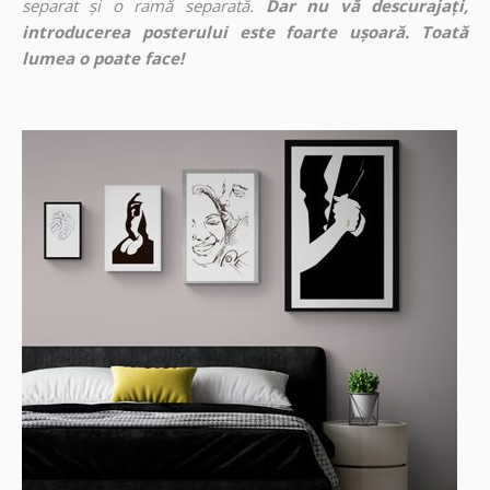
separat și o ramă separată.
Dar nu vă descurajați,
introducerea posterului este foarte ușoară. Toată
lumea o poate face!