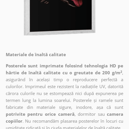
Materiale de înaltă calitate
Posterele sunt imprimate folosind tehnologia HD pe
2
hârtie de înaltă calitate cu o greutate de 200 g/m
,
asigurând în același timp o reproducere perfectă a
culorilor. Imprimeul este rezistent la radiațiile UV, datorită
cărora culorile nu se estompează nici după expunerea pe
termen lung la lumina soarelui. Posterele și ramele sunt
fabricate din materiale sigure, inodore, așa că sunt
potrivite pentru orice cameră
, dormitor sau
camera
copiilor
. Nu recomandăm plasarea posterelor în locuri cu
umiditate ridicată și în ciuda materialelor de înaltă calitate.