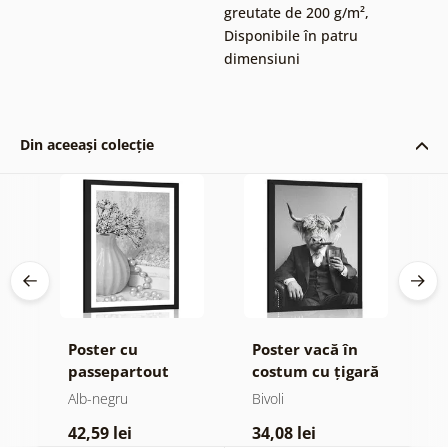
greutate de 200 g/m²
,
Disponibile în patru
dimensiuni
Din aceeași colecție
Poster cu
Poster vacă în
P
passepartout
costum cu țigară
p
natură moartă de
și whisky
M
Alb-negru
Bivoli
A
lux în design alb-
î
42,59 lei
34,08 lei
3
negru
n