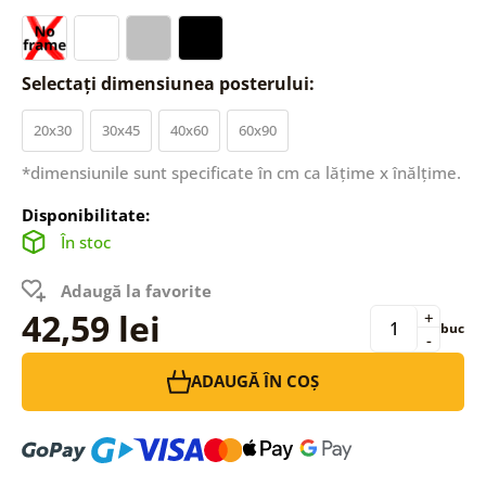
Selectați dimensiunea posterului:
20x30
30x45
40x60
60x90
*dimensiunile sunt specificate în cm ca lățime x înălțime.
Disponibilitate:
În stoc
Adaugă la favorite
42,59 lei
+
buc
-
ADAUGĂ ÎN COȘ