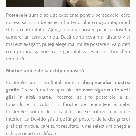
Posterele
sunt o soluție excelentă pentru persoanele, care
doresc să schimbe aspectul interiorului cu ușurință, rapid
și la un cost minim. Ajunge doar un poster, pentru a insufla
camerei un caracter nou. Dacă doriți ceva mai distinctiv și
mai extravagant, puteți alege mai multe postere și vă puteți
crea propria galerie, care garantat va evoca o atmosferă
tematică.
Motive unice de la echipa noastră
Posterele sunt rezultatul muncii
designerului nostru
grafic
. Creează motive speciale,
pe care sigur nu le veți
găsi în altă parte.
Încearcă, să țină posterele la zi,
tunându-le în culori în funcție de tendințele actuale.
Posterele sunt un decor căutat, care se potrivește în orice
interior. La Dovido găsiți pe lângă postere de la designerul
grafic și motive, care sunt rezultatul unei selecțiuni onești a
echipei noastre calificate.