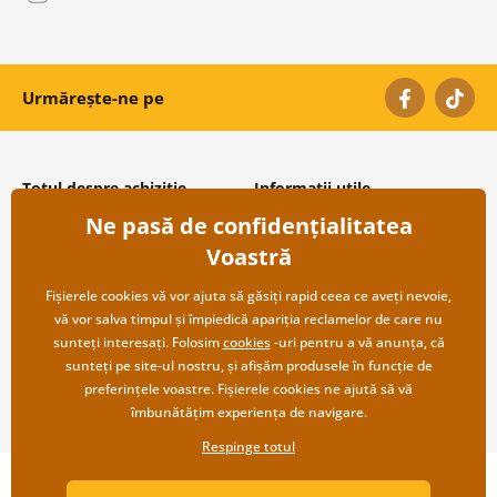
Urmărește-ne pe
Totul despre achiziție
Informații utile
Ne pasă de confidențialitatea
Condiții și termeni generali
Despre noi
Protecția datelor personale
Întrebări frecvente
Voastră
Transport și modalități de plată
Contacte
Returnare
Cooperare angro
Fișierele cookies vă vor ajuta să găsiți rapid ceea ce aveți nevoie,
vă vor salva timpul și împiedică apariția reclamelor de care nu
sunteți interesați. Folosim
cookies
-uri pentru a vă anunța, că
sunteți pe site-ul nostru, și afișăm produsele în funcție de
preferințele voastre. Fișierele cookies ne ajută să vă
îmbunătățim experiența de navigare.
Respinge totul
Copyright ©2019 © Dovido.ro.