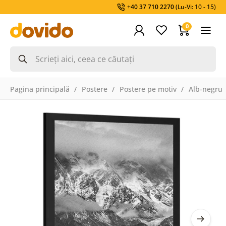
+40 37 710 2270
(Lu-Vi: 10 - 15)
0
Pagina principală
Postere
Postere pe motiv
Alb-negru