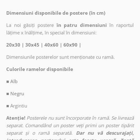
Dimensiuni disponibile de postere (în cm)
La noi găsiți postere
în patru dimensiuni
în raportul
lățime x înălțime, în special în dimensiuni:
20x30 | 30x45 | 40x60 | 60x90 |
Dimensiunile posterelor sunt menționate cu ramă.
Culorile ramelor disponibile
■ Alb
■ Negru
■
Argintiu
Atenție!
Posterele nu sunt încorporate în ramă. Se livrează
separat. Comandând un poster veți primi un poster tipărit
separat și o ramă separată.
Dar nu vă descurajați,