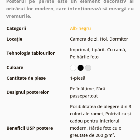
Posterul pe perete este un element decorativ al
oricărui loc modern, care intenționează să meargă cu
vremurile.
Categorii
Alb-negru
Locație
Camera de zi
,
Hol
,
Dormitor
Imprimat, tipărit
,
Cu ramă
,
Tehnologia tablourilor
Pe hârtie foto
Culoare
Cantitate de piese
1-piesă
Pe înălțime
,
Fără
Designul posterelor
passepartout
Posibilitatea de alegere din 3
culori ale ramei
,
Potrivit ca și
cadou pentru interiorul
Beneficii USP postere
modern
,
Hârtie foto cu o
greutate de 200 g/m²
,