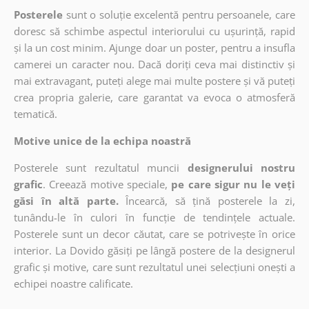
Posterele
sunt o soluție excelentă pentru persoanele, care
doresc să schimbe aspectul interiorului cu ușurință, rapid
și la un cost minim. Ajunge doar un poster, pentru a insufla
camerei un caracter nou. Dacă doriți ceva mai distinctiv și
mai extravagant, puteți alege mai multe postere și vă puteți
crea propria galerie, care garantat va evoca o atmosferă
tematică.
Motive unice de la echipa noastră
Posterele sunt rezultatul muncii
designerului nostru
grafic
. Creează motive speciale,
pe care sigur nu le veți
găsi în altă parte.
Încearcă, să țină posterele la zi,
tunându-le în culori în funcție de tendințele actuale.
Posterele sunt un decor căutat, care se potrivește în orice
interior. La Dovido găsiți pe lângă postere de la designerul
grafic și motive, care sunt rezultatul unei selecțiuni onești a
echipei noastre calificate.