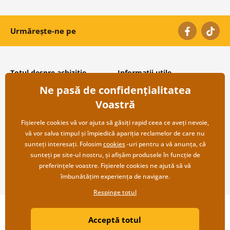
Urmărește-ne pe
Totul despre achiziție
Informații utile
Ne pasă de confidențialitatea
Condiții și termeni generali
Despre noi
Protecția datelor personale
Întrebări frecvente
Voastră
Transport și modalități de plată
Contacte
Returnare
Cooperare angro
Fișierele cookies vă vor ajuta să găsiți rapid ceea ce aveți nevoie,
vă vor salva timpul și împiedică apariția reclamelor de care nu
sunteți interesați. Folosim
cookies
-uri pentru a vă anunța, că
sunteți pe site-ul nostru, și afișăm produsele în funcție de
preferințele voastre. Fișierele cookies ne ajută să vă
îmbunătățim experiența de navigare.
Respinge totul
Copyright ©2019 © Dovido.ro.
Acceptă totul
Webdesign
Litvanyi.sk
| Magazinul online a fost creat de