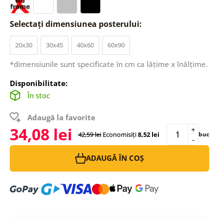
Selectați dimensiunea posterului:
20x30
30x45
40x60
60x90
*dimensiunile sunt specificate în cm ca lățime x înălțime.
Disponibilitate:
În stoc
Adaugă la favorite
34,08 lei
+
42,59 lei
Economisiți
8,52 lei
buc
-
ADAUGĂ ÎN COȘ