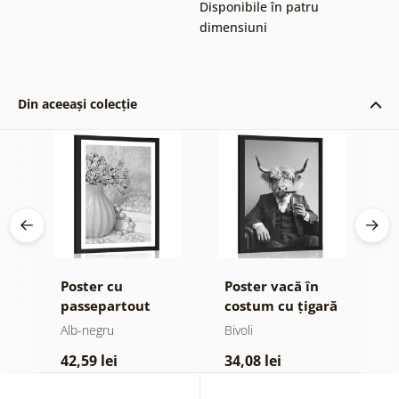
Disponibile în patru
dimensiuni
Din aceeași colecție
Poster cu
Poster vacă în
P
passepartout
costum cu țigară
p
natură moartă de
și whisky
M
Alb-negru
Bivoli
A
lux în design alb-
î
42,59 lei
34,08 lei
3
negru
n