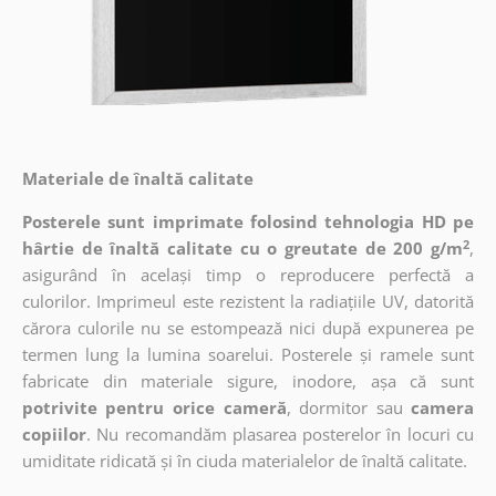
Materiale de înaltă calitate
Posterele sunt imprimate folosind tehnologia HD pe
2
hârtie de înaltă calitate cu o greutate de 200 g/m
,
asigurând în același timp o reproducere perfectă a
culorilor. Imprimeul este rezistent la radiațiile UV, datorită
cărora culorile nu se estompează nici după expunerea pe
termen lung la lumina soarelui. Posterele și ramele sunt
fabricate din materiale sigure, inodore, așa că sunt
potrivite pentru orice cameră
, dormitor sau
camera
copiilor
. Nu recomandăm plasarea posterelor în locuri cu
umiditate ridicată și în ciuda materialelor de înaltă calitate.