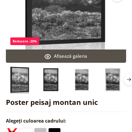
Reducere -20%
Afişează galeria
Poster peisaj montan unic
Alegeți culoarea cadrului: