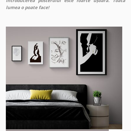
introducerea posterului este foarte ușoară. Toată
lumea o poate face!