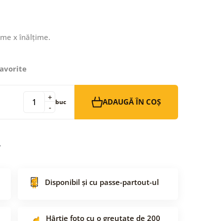
ime x înălțime.
avorite
+
ADAUGĂ ÎN COȘ
buc
-
Disponibil și cu passe-partout-ul
Hârtie foto cu o greutate de 200