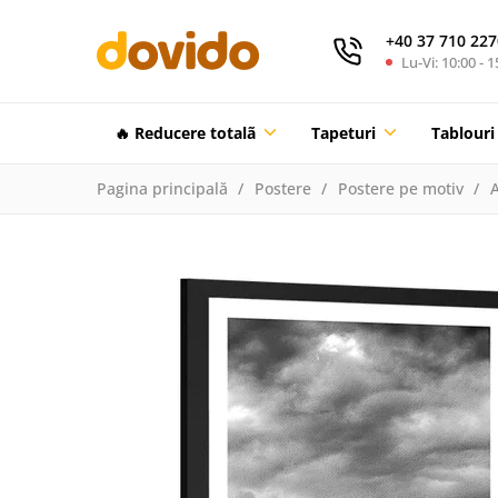
+40 37 710 227
Lu-Vi: 10:00 - 1
🔥 Reducere totalã
Tapeturi
Tablouri
Pagina principală
Postere
Postere pe motiv