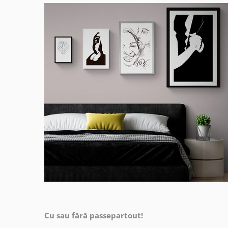
Cu sau fără passepartout!