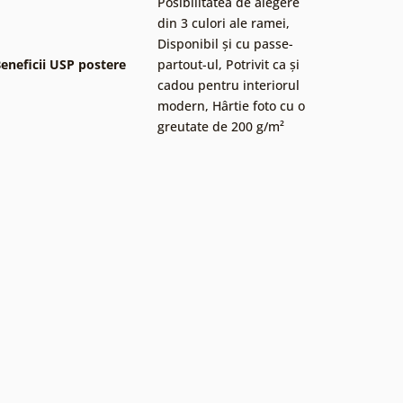
Posibilitatea de alegere
din 3 culori ale ramei
,
Disponibil și cu passe-
eneficii USP postere
partout-ul
,
Potrivit ca și
cadou pentru interiorul
modern
,
Hârtie foto cu o
greutate de 200 g/m²