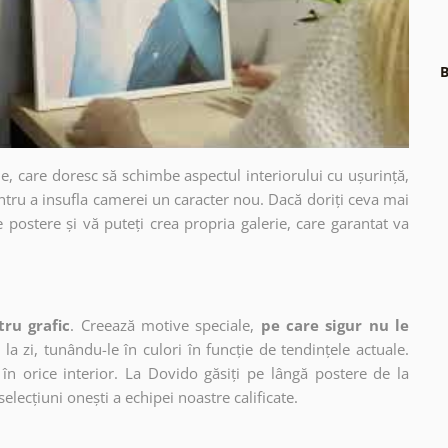
B
e, care doresc să schimbe aspectul interiorului cu ușurință,
ntru a insufla camerei un caracter nou. Dacă doriți ceva mai
e postere și vă puteți crea propria galerie, care garantat va
tru grafic
. Creează motive speciale,
pe care sigur nu le
 la zi, tunându-le în culori în funcție de tendințele actuale.
în orice interior. La Dovido găsiți pe lângă postere de la
selecțiuni onești a echipei noastre calificate.