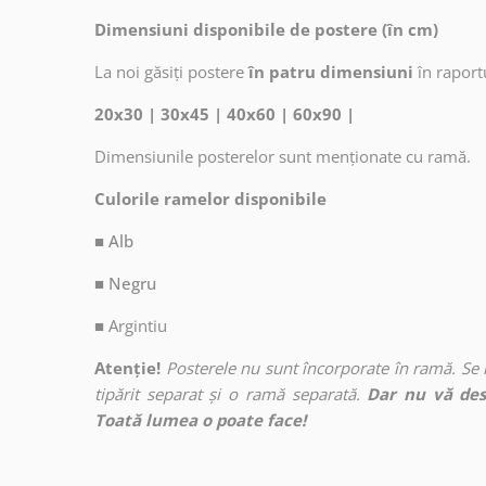
Dimensiuni disponibile de postere (în cm)
La noi găsiți postere
în patru dimensiuni
în raport
20x30 | 30x45 | 40x60 | 60x90 |
Dimensiunile posterelor sunt menționate cu ramă.
Culorile ramelor disponibile
■ Alb
■ Negru
■
Argintiu
Atenție!
Posterele nu sunt încorporate în ramă. Se
tipărit separat și o ramă separată.
Dar nu vă des
Toată lumea o poate face!