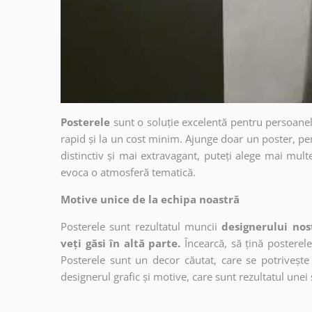
Posterele
sunt o soluție excelentă pentru persoanel
rapid și la un cost minim. Ajunge doar un poster, pe
distinctiv și mai extravagant, puteți alege mai mult
evoca o atmosferă tematică.
Motive unice de la echipa noastră
Posterele sunt rezultatul muncii
designerului nos
veți găsi în altă parte.
Încearcă, să țină posterele
Posterele sunt un decor căutat, care se potrivește 
designerul grafic și motive, care sunt rezultatul unei 