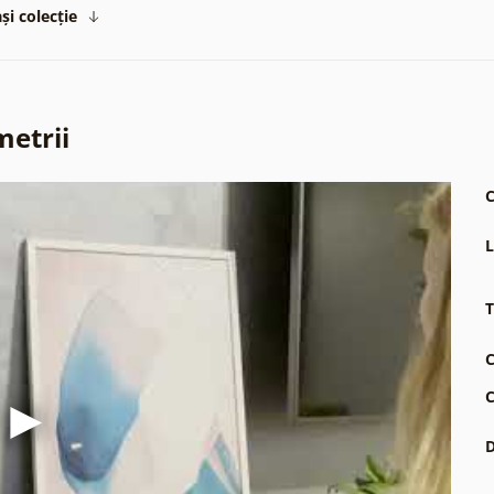
și colecție
metrii
C
L
T
C
C
D