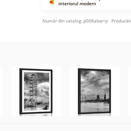
interiorul modern
Număr din catalog: p008abw+p Producăt