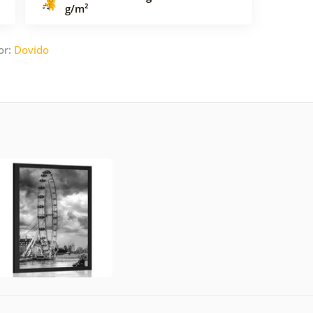
g/m²
or:
Dovido