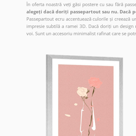
În oferta noastră veți găsi postere cu sau fără pass
alegeți dacă doriți passepartout sau nu. Dacă p
Passepartout ecru accentuează culorile și creează un 
impresie subtilă a ramei 3D. Dacă doriți un design 
voi. Sunt un accesoriu minimalist rafinat care se potri