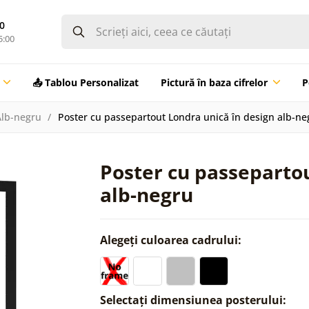
0
5:00
📤 Tablou Personalizat
Pictură în baza cifrelor
P
Alb-negru
Poster cu passepartout Londra unică în design alb-ne
Poster cu passepartou
alb-negru
Alegeți culoarea cadrului:
Selectați dimensiunea posterului: