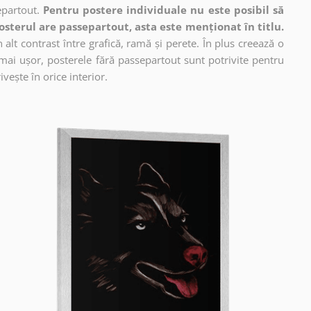
epartout.
Pentru postere individuale nu este posibil să
osterul are passepartout, asta este menționat în titlu.
alt contrast între grafică, ramă și perete. În plus creează o
mai ușor, posterele fără passepartout sunt potrivite pentru
vește în orice interior.