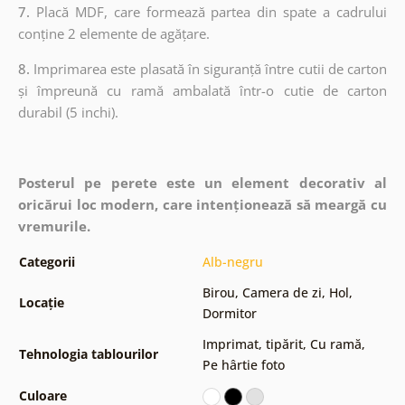
7.
Placă MDF, care formează partea din spate a cadrului
conține 2 elemente de agățare.
8.
Imprimarea este plasată în siguranță între cutii de carton
și împreună cu ramă ambalată într-o cutie de carton
durabil (5 inchi).
Posterul pe perete este un element decorativ al
oricărui loc modern, care intenționează să meargă cu
vremurile.
Categorii
Alb-negru
Birou
,
Camera de zi
,
Hol
,
Locație
Dormitor
Imprimat, tipărit
,
Cu ramă
,
Tehnologia tablourilor
Pe hârtie foto
Culoare