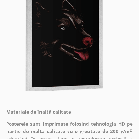
Materiale de înaltă calitate
Posterele sunt imprimate folosind tehnologia HD pe
2
hârtie de înaltă calitate cu o greutate de 200 g/m
,
asigurând în același timp o reproducere perfectă a