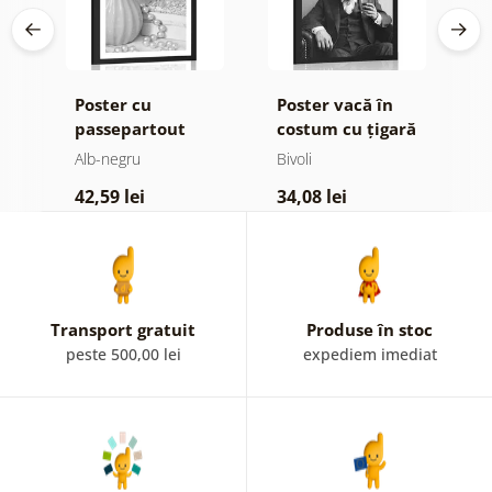
Poster cu
Poster vacă în
P
passepartout
costum cu țigară
p
natură moartă de
și whisky
M
Alb-negru
Bivoli
A
lux în design alb-
î
42,59 lei
34,08 lei
3
negru
n
Transport gratuit
Produse în stoc
peste 500,00 lei
expediem imediat