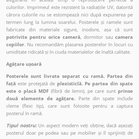
culorilor. Imprimeul este rezistent la radiațiile UV, datorită
cărora culorile nu se estompează nici după expunerea pe
termen lung la lumina soarelui. Posterele și ramele sunt
fabricate din materiale sigure, inodore, așa că sunt
potrivite pentru orice cameră
, dormitor sau
camera
copiilor
. Nu recomandăm plasarea posterelor în locuri cu
umiditate ridicată și în ciuda materialelor de înaltă calitate.
Agățare ușoară
Posterele sunt livrate separat cu ramă. Partea din
față
este protejată de
plexisticlă. Pe partea din spate
este o placă MDF
(fibră de lemn), pe care sunt
prinse
două elemente de agățare.
Parte din spate include
cleme (flexi tip), care sunt folosite pentru a captura
posterul în ramă.
Tipul nostru:
Un aspect modern veți obține, dacă așezați
posterul doar pe podea sau pe mobilier și îl sprijiniți de