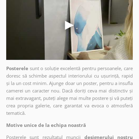
Posterele
sunt o soluție excelentă pentru persoanele, care
doresc să schimbe aspectul interiorului cu ușurință, rapid
și la un cost minim. Ajunge doar un poster, pentru a insufla
camerei un caracter nou. Dacă doriți ceva mai distinctiv și
mai extravagant, puteți alege mai multe postere și vă puteți
crea propria galerie, care garantat va evoca o atmosferă
tematică.
Motive unice de la echipa noastră
Posterele sunt rezultatul muncii
designerului nostru