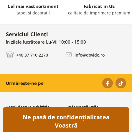
Cel mai vast sortiment
Fabricat în UE
tapet și decorații
calitate de imprimare premium
Serviciul Clienți
în zilele lucrătoare Lu-Vi: 10:00 - 15:00
+40 37 710 2270
info@dovido.ro
Urmărește-ne pe
Totul despre achiziție
Informații utile
Ne pasă de confidențialitatea
Condiții și termeni generali
Despre noi
Protecția datelor personale
Întrebări frecvente
Voastră
Transport și modalități de plată
Contacte