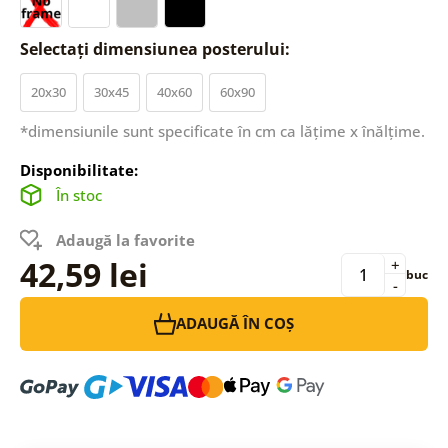
Selectați dimensiunea posterului:
20x30
30x45
40x60
60x90
*dimensiunile sunt specificate în cm ca lățime x înălțime.
Disponibilitate:
În stoc
Adaugă la favorite
42,59 lei
+
buc
-
ADAUGĂ ÎN COȘ