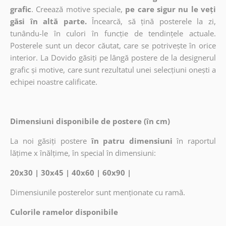
grafic
. Creează motive speciale,
pe care sigur nu le veți
găsi în altă parte.
Încearcă, să țină posterele la zi,
tunându-le în culori în funcție de tendințele actuale.
Posterele sunt un decor căutat, care se potrivește în orice
interior. La Dovido găsiți pe lângă postere de la designerul
grafic și motive, care sunt rezultatul unei selecțiuni onești a
echipei noastre calificate.
Dimensiuni disponibile de postere (în cm)
La noi găsiți postere
în patru dimensiuni
în raportul
lățime x înălțime, în special în dimensiuni:
20x30 | 30x45 | 40x60 | 60x90 |
Dimensiunile posterelor sunt menționate cu ramă.
Culorile ramelor disponibile