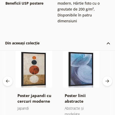
Beneficii USP postere
modern
,
Hârtie foto cu o
greutate de 200 g/m²
,
Disponibile în patru
dimensiuni
Din aceeași colecție
Poster japandi cu
Poster linii
P
cercuri moderne
abstracte
c
moderne
C
Japandi
Abstracte și
Mo
modelate
n