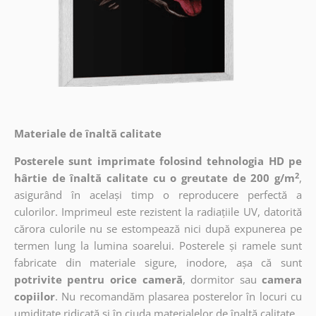
Materiale de înaltă calitate
Posterele sunt imprimate folosind tehnologia HD pe
2
hârtie de înaltă calitate cu o greutate de 200 g/m
,
asigurând în același timp o reproducere perfectă a
culorilor. Imprimeul este rezistent la radiațiile UV, datorită
cărora culorile nu se estompează nici după expunerea pe
termen lung la lumina soarelui. Posterele și ramele sunt
fabricate din materiale sigure, inodore, așa că sunt
potrivite pentru orice cameră
, dormitor sau
camera
copiilor
. Nu recomandăm plasarea posterelor în locuri cu
umiditate ridicată și în ciuda materialelor de înaltă calitate.