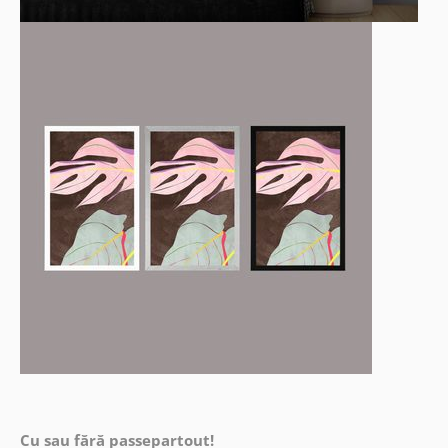
Cu sau fără passepartout!