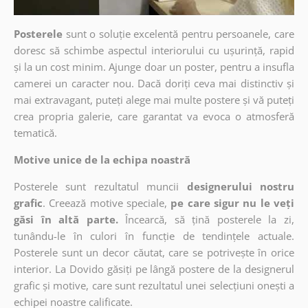
Posterele
sunt o soluție excelentă pentru persoanele, care
doresc să schimbe aspectul interiorului cu ușurință, rapid
și la un cost minim. Ajunge doar un poster, pentru a insufla
camerei un caracter nou. Dacă doriți ceva mai distinctiv și
mai extravagant, puteți alege mai multe postere și vă puteți
crea propria galerie, care garantat va evoca o atmosferă
tematică.
Motive unice de la echipa noastră
Posterele sunt rezultatul muncii
designerului nostru
grafic
. Creează motive speciale,
pe care sigur nu le veți
găsi în altă parte.
Încearcă, să țină posterele la zi,
tunându-le în culori în funcție de tendințele actuale.
Posterele sunt un decor căutat, care se potrivește în orice
interior. La Dovido găsiți pe lângă postere de la designerul
grafic și motive, care sunt rezultatul unei selecțiuni onești a
echipei noastre calificate.