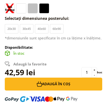
Selectați dimensiunea posterului:
20x30
30x45
40x60
60x90
*dimensiunile sunt specificate în cm ca lățime x înălțime.
Disponibilitate:
În stoc
Adaugă la favorite
42,59 lei
+
buc
-
ADAUGĂ ÎN COȘ