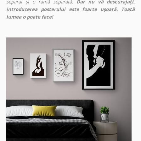
separat și o ramă separată.
Dar nu vă descurajați,
introducerea posterului este foarte ușoară. Toată
lumea o poate face!