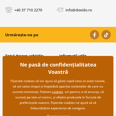
+40 37 710 2270
info@dovido.ro
Urmărește-ne pe
Totul despre achiziție
Informații utile
Ne pasă de confidențialitatea
Condiții și termeni generali
Despre noi
Protecția datelor personale
Întrebări frecvente
Voastră
Transport și modalități de plată
Contacte
Returnare
Cooperare angro
Fișierele cookies vă vor ajuta să găsiți rapid ceea ce aveți nevoie,
vă vor salva timpul și împiedică apariția reclamelor de care nu
sunteți interesați. Folosim
cookies
-uri pentru a vă anunța, că
sunteți pe site-ul nostru, și afișăm produsele în funcție de
preferințele voastre. Fișierele cookies ne ajută să vă
îmbunătățim experiența de navigare.