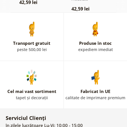
42,59 lei
42,59 lei
4
Transport gratuit
Produse în stoc
peste 500,00 lei
expediem imediat
Cel mai vast sortiment
Fabricat în UE
tapet și decorații
calitate de imprimare premium
Serviciul Clienți
în zilele lucrătoare Lu-Vi: 10:00 - 15:00