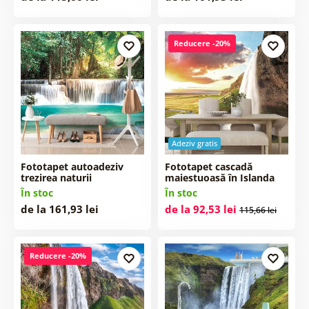
Reducere -20%
Adeziv gratis
Fototapet autoadeziv
Fototapet cascadă
trezirea naturii
maiestuoasă în Islanda
În stoc
În stoc
de la 161,93 lei
de la 92,53 lei
115,66 lei
Reducere -20%