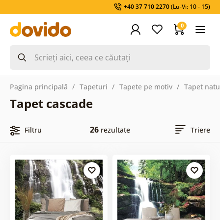
+40 37 710 2270
(Lu-Vi: 10 - 15)
0
Pagina principală
Tapeturi
Tapete pe motiv
Tapet natu
Tapet cascade
26
Filtru
rezultate
Triere