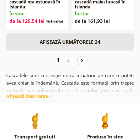
cascadă maiestuoasă în
cascadă maiestuoasă în
Islanda
Islanda
În stoc
În stoc
de la 129,54 lei
de la 161,93 lei
161,93 lei
AFIȘEAZĂ URMĂTORELE 24
1
2
Cascadele sunt o creație unică a naturii pe care o puteți
avea chiar la îndemână. Cascada este formată prin trepte
verticale sau subverticale în albia râului, prin care cade
Afișează descrierea
fluxul de apă, care poate fi și acasă. Fototapetul cascadelor
vă va însufleți spațiul, va aduce o atmosferă unică plină de
energie și dinamică. Acest aspect original va atrage atenția
vizitatorilor dvs. La urma urmei, cine nu ar dori să se
bucure de mâncarea lor preferată sau de o cafea într-un
mediu plăcut? Selectați din oferta noastră, veți alege cu
Transport gratuit
Produse în stoc