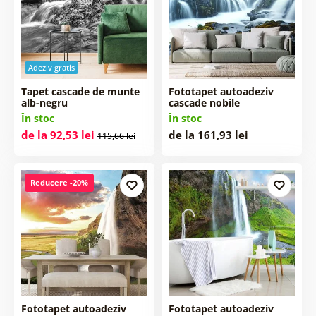
Adeziv gratis
Tapet cascade de munte
Fototapet autoadeziv
alb-negru
cascade nobile
În stoc
În stoc
de la 92,53 lei
de la 161,93 lei
115,66 lei
Reducere -20%
Fototapet autoadeziv
Fototapet autoadeziv