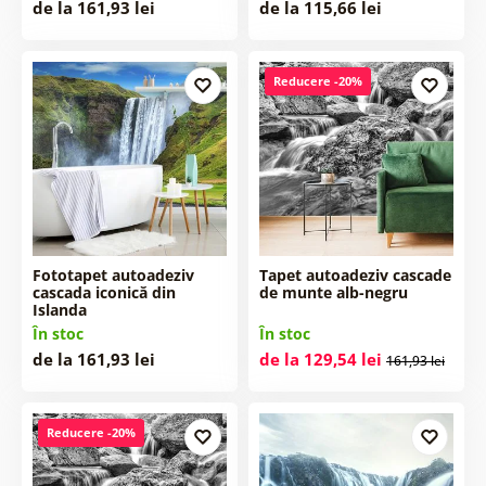
de la 161,93 lei
de la 115,66 lei
Reducere -20%
Fototapet autoadeziv
Tapet autoadeziv cascade
cascada iconică din
de munte alb-negru
Islanda
În stoc
În stoc
de la 161,93 lei
de la 129,54 lei
161,93 lei
Reducere -20%