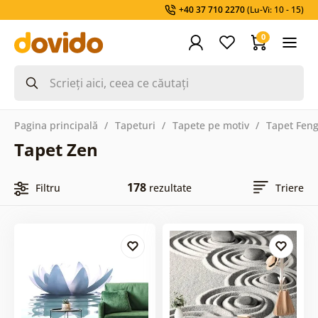
+40 37 710 2270
(Lu-Vi: 10 - 15)
0
Pagina principală
Tapeturi
Tapete pe motiv
Tapet Feng
Tapet Zen
178
Filtru
rezultate
Triere