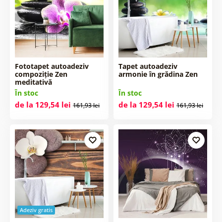
Fototapet autoadeziv
Tapet autoadeziv
compoziție Zen
armonie în grădina Zen
meditativă
În stoc
În stoc
de la 129,54 lei
de la 129,54 lei
161,93 lei
161,93 lei
Adeziv gratis