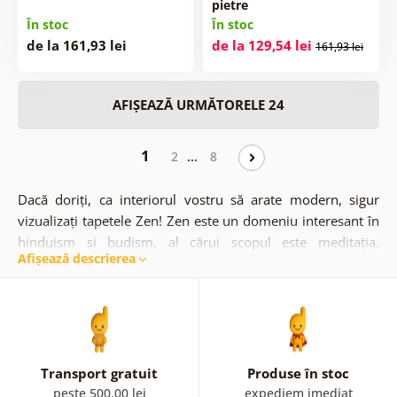
pietre
În stoc
În stoc
de la 161,93 lei
de la 129,54 lei
161,93 lei
AFIȘEAZĂ URMĂTORELE 24
1
…
2
8
Dacă doriți, ca interiorul vostru să arate modern, sigur
vizualizați tapetele Zen! Zen este un domeniu interesant în
hinduism și budism, al cărui scopul este meditația.
Afișează descrierea
Tapetele cu tematică Zen vor aduce spațiului vostru o
atmosferă calmă și armonioasă. Se potrivesc perfect în
baia voastră! Vor mângâia sufletul, trupul și mintea
voastră. Tapetele Zen sunt asociate cu
flori
, de exemplu cu
orhideele
sau
crinii
, cu elemente
abstracte
și
natură
.
Transport gratuit
Produse în stoc
peste 500,00 lei
expediem imediat