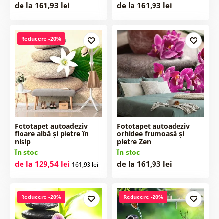
de la 161,93 lei
de la 161,93 lei
Reducere -20%
Fototapet autoadeziv
Fototapet autoadeziv
floare albă și pietre în
orhidee frumoasă și
nisip
pietre Zen
În stoc
În stoc
de la 129,54 lei
de la 161,93 lei
161,93 lei
Reducere -20%
Reducere -20%