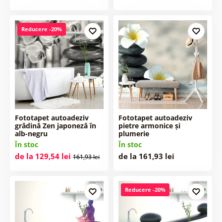
Reducere -20%
Fototapet autoadeziv
Fototapet autoadeziv
grădină Zen japoneză în
pietre armonice și
alb-negru
plumerie
În stoc
În stoc
de la 129,54 lei
de la 161,93 lei
161,93 lei
Reducere -20%