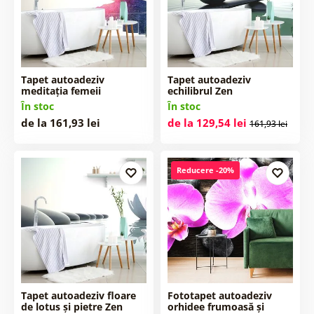
Tapet autoadeziv
Tapet autoadeziv
meditația femeii
echilibrul Zen
În stoc
În stoc
de la 161,93 lei
de la 129,54 lei
161,93 lei
Reducere -20%
Tapet autoadeziv floare
Fototapet autoadeziv
de lotus și pietre Zen
orhidee frumoasă și