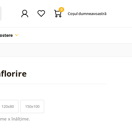
0
Coşul dumneavoastră
ostere
florire
120x80
150x100
ime x înălțime.