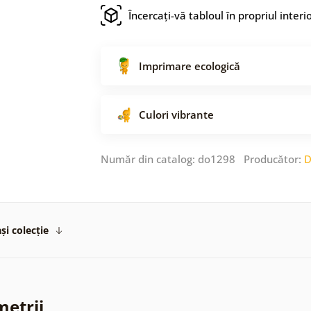
Încercați-vă tabloul în propriul interi
Imprimare ecologică
Culori vibrante
Număr din catalog: do1298 Producător:
D
și colecție
metrii