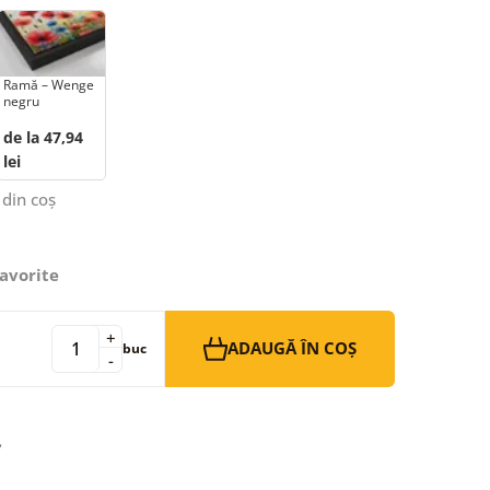
Ramă – Wenge
negru
de la 47,94
lei
 din coș
avorite
+
ADAUGĂ ÎN COȘ
buc
-