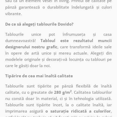
sau ca un element vesel în living. Printul de calitate pe
pânză garantează o durabilitate îndelungată și culori
vibrante.
De ce să alegeți tablourile Dovido?
Tablourile unice pot înfrumuseța și casa
dumneavoastră!
Tabloul este rezultatul muncii
designerului nostru grafic
, care
transformă ideile sale
în opere de artă unice și mereu actuale. Alegeți din
modelele originale și decorați-vă locuința cu tablouri pe
care le găsiți doar la noi.
Tipărire de cea mai înaltă calitate
Tablourile sunt tipărite pe pânză flexibilă de înaltă
2
calitate, cu o greutate de
280 g/m
. Calitatea tablourilor
nu constă doar în material, ci și în tehnologia utilizată.
Tablourile sunt tipărite încet, la o calitate înaltă, iar
imprimarea asigură
o saturație ridicată a culorilor
,