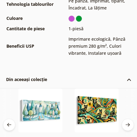
Pe pânză
,
Imprimat, tipărit
,
Tehnologia tablourilor
Încadrat
,
La lățime
Culoare
Cantitate de piese
1-piesă
Imprimare ecologică
,
Pânză
Beneficii USP
premium 280 g/m²
,
Culori
vibrante
,
Instalare ușoară
Din aceeași colecție