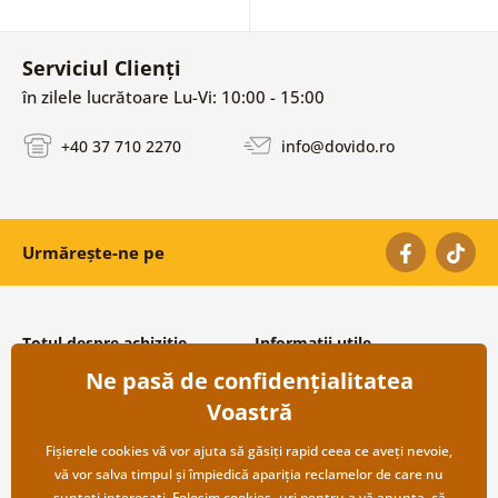
Serviciul Clienți
în zilele lucrătoare Lu-Vi: 10:00 - 15:00
+40 37 710 2270
info@dovido.ro
Urmărește-ne pe
Totul despre achiziție
Informații utile
Ne pasă de confidențialitatea
Condiții și termeni generali
Despre noi
Protecția datelor personale
Întrebări frecvente
Voastră
Transport și modalități de plată
Contacte
Returnare
Cooperare angro
Fișierele cookies vă vor ajuta să găsiți rapid ceea ce aveți nevoie,
vă vor salva timpul și împiedică apariția reclamelor de care nu
sunteți interesați. Folosim
cookies
-uri pentru a vă anunța, că