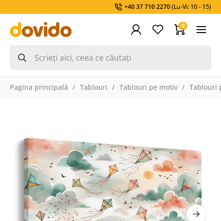
+40 37 710 2270
(Lu-Vi: 10 - 15)
0
Pagina principală
Tablouri
Tablouri pe motiv
Tablouri 