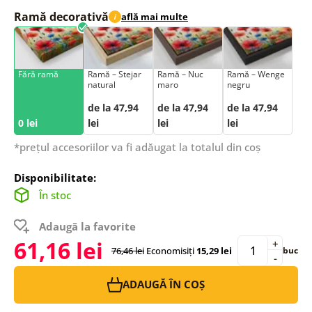
Ramă decorativă
află mai multe
i
Fără ramă
Ramă – Stejar
Ramă – Nuc
Ramă – Wenge
natural
maro
negru
de la 47,94
de la 47,94
de la 47,94
0 lei
lei
lei
lei
*prețul accesoriilor va fi adăugat la totalul din coș
Disponibilitate:
În stoc
Adaugă la favorite
61,16 lei
+
76,46 lei
Economisiți
15,29 lei
buc
-
ADAUGĂ ÎN COȘ