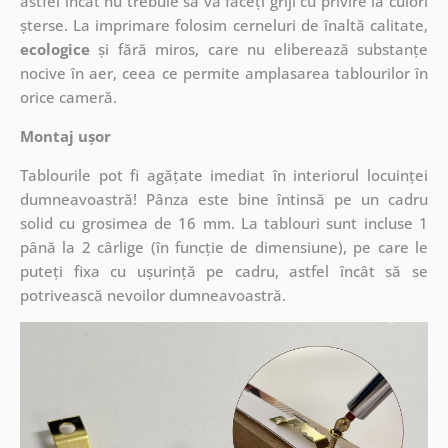
astfel încât nu trebuie să vă faceți griji cu privire la culori
șterse. La imprimare folosim cerneluri de înaltă calitate,
ecologice
și fără miros, care nu eliberează substanțe
nocive în aer, ceea ce permite amplasarea tablourilor în
orice cameră.
Montaj ușor
Tablourile pot fi agățate imediat în interiorul locuinței
dumneavoastră! Pânza este bine întinsă pe un cadru
solid cu grosimea de 16 mm. La tablouri sunt incluse 1
până la 2 cârlige (în funcție de dimensiune), pe care le
puteți fixa cu ușurință pe cadru, astfel încât să se
potrivească nevoilor dumneavoastră.