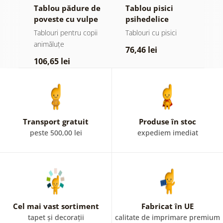
Tablou pădure de
Tablou pisici
T
poveste cu vulpe
psihedelice
c
ru
și bufnițe
p
ii
Tablouri pentru copii
Tablouri cu pisici
T
ort
animăluțe
u
76,46 lei
106,65 lei
1
Transport gratuit
Produse în stoc
peste 500,00 lei
expediem imediat
Cel mai vast sortiment
Fabricat în UE
tapet și decorații
calitate de imprimare premium