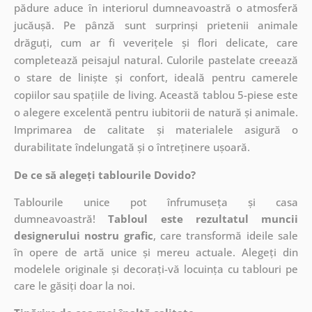
pădure aduce în interiorul dumneavoastră o atmosferă
jucăușă. Pe pânză sunt surprinși prietenii animale
drăguți, cum ar fi veverițele și flori delicate, care
completează peisajul natural. Culorile pastelate creează
o stare de liniște și confort, ideală pentru camerele
copiilor sau spațiile de living. Această tablou 5-piese este
o alegere excelentă pentru iubitorii de natură și animale.
Imprimarea de calitate și materialele asigură o
durabilitate îndelungată și o întreținere ușoară.
De ce să alegeți tablourile Dovido?
Tablourile unice pot înfrumuseța și casa
dumneavoastră!
Tabloul este rezultatul muncii
designerului nostru grafic
, care
transformă ideile sale
în opere de artă unice și mereu actuale. Alegeți din
modelele originale și decorați-vă locuința cu tablouri pe
care le găsiți doar la noi.