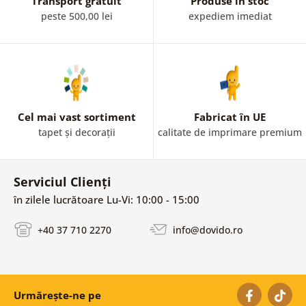
Transport gratuit
Produse în stoc
peste 500,00 lei
expediem imediat
Cel mai vast sortiment
Fabricat în UE
tapet și decorații
calitate de imprimare premium
Serviciul Clienți
în zilele lucrătoare Lu-Vi: 10:00 - 15:00
+40 37 710 2270
info@dovido.ro
Urmărește-ne pe