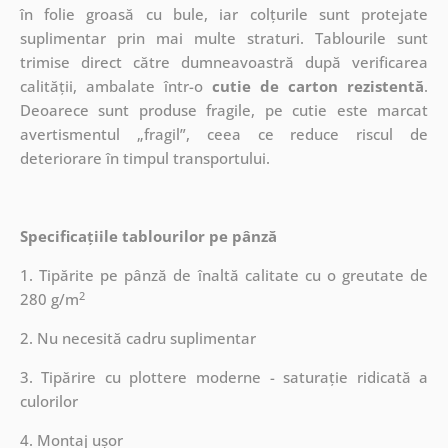
în folie groasă cu bule, iar colțurile sunt protejate
suplimentar prin mai multe straturi.
Tablourile sunt
trimise direct către dumneavoastră după verificarea
calității, ambalate într-o
cutie de carton rezistentă
.
Deoarece sunt produse fragile, pe cutie este marcat
avertismentul „fragil”, ceea ce reduce riscul de
deteriorare în timpul transportului.
Specificațiile tablourilor pe pânză
1. Tipărite pe pânză de înaltă calitate cu o greutate de
2
280 g/m
2. Nu necesită cadru suplimentar
3. Tipărire cu plottere moderne - saturație ridicată a
culorilor
4. Montaj ușor