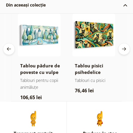
Din aceeași colecție
Tablou pădure de
Tablou pisici
T
poveste cu vulpe
psihedelice
b
și bufnițe
m
ii
Tablouri pentru copii
Tablouri cu pisici
T
animăluțe
a
76,46 lei
106,65 lei
7