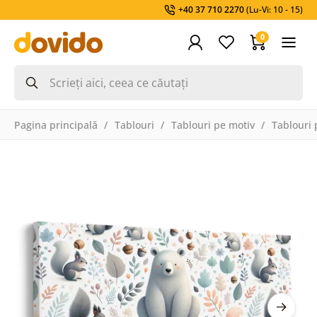
+40 37 710 2270
(Lu-Vi: 10 - 15)
0
Pagina principală
Tablouri
Tablouri pe motiv
Tablouri 