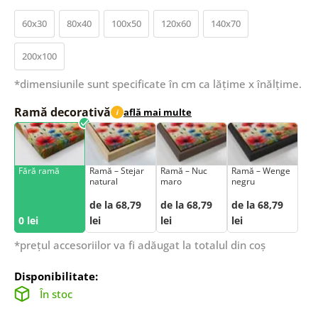
60x30
80x40
100x50
120x60
140x70
200x100
*dimensiunile sunt specificate în cm ca lățime x înălțime.
Ramă decorativă
află mai multe
i
Fără ramă
Ramă – Stejar
Ramă – Nuc
Ramă – Wenge
natural
maro
negru
de la 68,79
de la 68,79
de la 68,79
0 lei
lei
lei
lei
*prețul accesoriilor va fi adăugat la totalul din coș
Disponibilitate:
În stoc