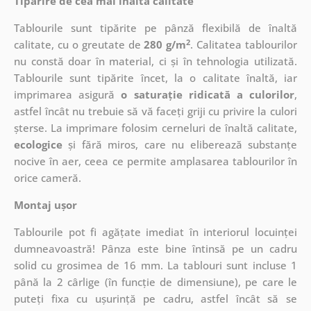
Tipărire de cea mai înaltă calitate
Tablourile sunt tipărite pe pânză flexibilă de înaltă
2
calitate, cu o greutate de
280 g/m
. Calitatea tablourilor
nu constă doar în material, ci și în tehnologia utilizată.
Tablourile sunt tipărite încet, la o calitate înaltă, iar
imprimarea asigură
o saturație ridicată a culorilor
,
astfel încât nu trebuie să vă faceți griji cu privire la culori
șterse. La imprimare folosim cerneluri de înaltă calitate,
ecologice
și fără miros, care nu eliberează substanțe
nocive în aer, ceea ce permite amplasarea tablourilor în
orice cameră.
Montaj ușor
Tablourile pot fi agățate imediat în interiorul locuinței
dumneavoastră! Pânza este bine întinsă pe un cadru
solid cu grosimea de 16 mm. La tablouri sunt incluse 1
până la 2 cârlige (în funcție de dimensiune), pe care le
puteți fixa cu ușurință pe cadru, astfel încât să se