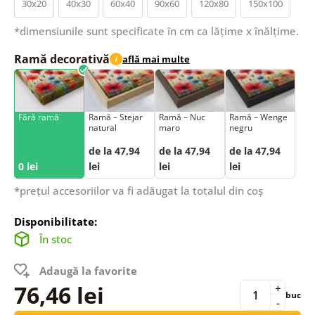
30x20
40x30
60x40
90x60
120x80
150x100
*dimensiunile sunt specificate în cm ca lățime x înălțime.
Ramă decorativă
află mai multe
i
Fără ramă
Ramă – Stejar
Ramă – Nuc
Ramă – Wenge
natural
maro
negru
de la 47,94
de la 47,94
de la 47,94
0 lei
lei
lei
lei
*prețul accesoriilor va fi adăugat la totalul din coș
Disponibilitate:
În stoc
Adaugă la favorite
76,46 lei
+
buc
-