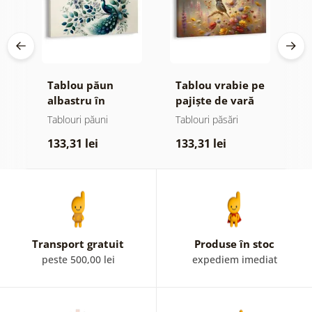
ub
Tablou păun
Tablou vrabie pe
T
în
albastru în
pajiște de vară
p
compoziție
Tablouri păuni
Tablouri păsări
Ta
florală
li
133,31 lei
133,31 lei
1
Transport gratuit
Produse în stoc
peste 500,00 lei
expediem imediat