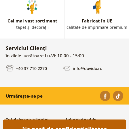
Cel mai vast sortiment
Fabricat în UE
tapet și decorații
calitate de imprimare premium
Serviciul Clienți
în zilele lucrătoare Lu-Vi: 10:00 - 15:00
+40 37 710 2270
info@dovido.ro
Urmărește-ne pe
Totul despre achiziție
Informații utile
Condiții și termeni generali
Despre noi