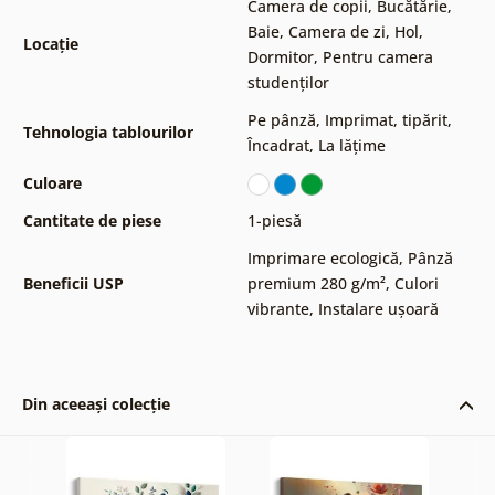
Camera de copii
,
Bucătărie
,
Baie
,
Camera de zi
,
Hol
,
Locație
Dormitor
,
Pentru camera
studenților
Pe pânză
,
Imprimat, tipărit
,
Tehnologia tablourilor
Încadrat
,
La lățime
Culoare
Cantitate de piese
1-piesă
Imprimare ecologică
,
Pânză
Beneficii USP
premium 280 g/m²
,
Culori
vibrante
,
Instalare ușoară
Din aceeași colecție