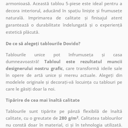
armonioasă. Această tablou 5-piese este ideal pentru a
decora interiorul, aducând în spațiu liniște și frumusețe
naturală. Imprimarea de calitate și finisajul atent
garantează o durabilitate îndelungată și o experiență
estetică plăcută.
De ce să alegeți tablourile Dovido?
Tablourile unice pot înfrumuseța și casa
dumneavoastră!
Tabloul este rezultatul muncii
designerului nostru grafic
, care
transformă ideile sale
în opere de artă unice și mereu actuale. Alegeți din
modelele originale și decorați-vă locuința cu tablouri pe
care le găsiți doar la noi.
Tipărire de cea mai înaltă calitate
Tablourile sunt tipărite pe pânză flexibilă de înaltă
2
calitate, cu o greutate de
280 g/m
. Calitatea tablourilor
nu constă doar în material, ci și în tehnologia utilizată.