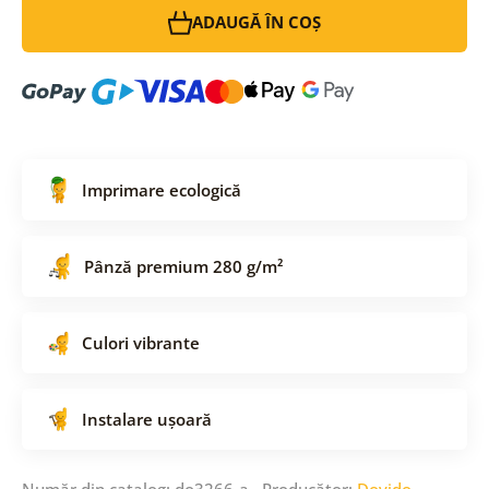
ADAUGĂ ÎN COȘ
Imprimare ecologică
Pânză premium 280 g/m²
Culori vibrante
Instalare ușoară
Număr din catalog: do3266-a Producător:
Dovido