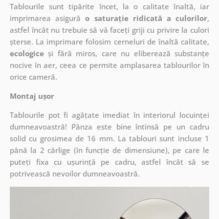
Tablourile sunt tipărite încet, la o calitate înaltă, iar
imprimarea asigură
o saturație ridicată a culorilor
,
astfel încât nu trebuie să vă faceți griji cu privire la culori
șterse. La imprimare folosim cerneluri de înaltă calitate,
ecologice
și fără miros, care nu eliberează substanțe
nocive în aer, ceea ce permite amplasarea tablourilor în
orice cameră.
Montaj ușor
Tablourile pot fi agățate imediat în interiorul locuinței
dumneavoastră! Pânza este bine întinsă pe un cadru
solid cu grosimea de 16 mm. La tablouri sunt incluse 1
până la 2 cârlige (în funcție de dimensiune), pe care le
puteți fixa cu ușurință pe cadru, astfel încât să se
potrivească nevoilor dumneavoastră.