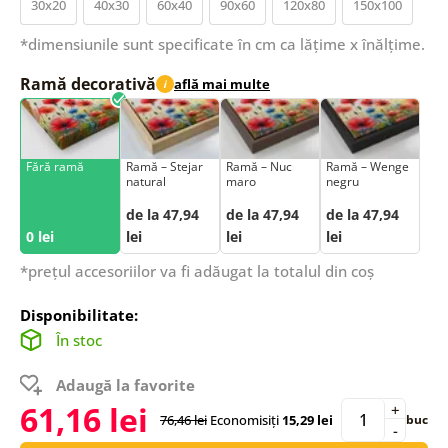
30x20
40x30
60x40
90x60
120x80
150x100
*dimensiunile sunt specificate în cm ca lățime x înălțime.
Ramă decorativă
află mai multe
i
Fără ramă
Ramă – Stejar
Ramă – Nuc
Ramă – Wenge
natural
maro
negru
de la 47,94
de la 47,94
de la 47,94
0 lei
lei
lei
lei
*prețul accesoriilor va fi adăugat la totalul din coș
Disponibilitate:
În stoc
Adaugă la favorite
61,16 lei
+
76,46 lei
Economisiți
15,29 lei
buc
-