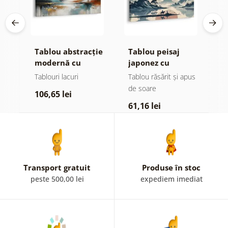
Tablou abstracție
Tablou peisaj
T
modernă cu
japonez cu
c
natură
călăreț
Tablouri lacuri
Tablou răsărit și apus
Ta
de soare
106,65 lei
7
61,16 lei
Transport gratuit
Produse în stoc
peste 500,00 lei
expediem imediat