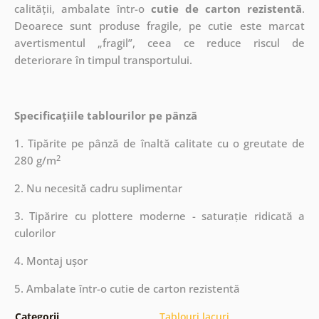
calității, ambalate într-o
cutie de carton rezistentă
.
Deoarece sunt produse fragile, pe cutie este marcat
avertismentul „fragil”, ceea ce reduce riscul de
deteriorare în timpul transportului.
Specificațiile tablourilor pe pânză
1. Tipărite pe pânză de înaltă calitate cu o greutate de
2
280 g/m
2. Nu necesită cadru suplimentar
3. Tipărire cu plottere moderne - saturație ridicată a
culorilor
4. Montaj ușor
5. Ambalate într-o cutie de carton rezistentă
Categorii
Tablouri lacuri