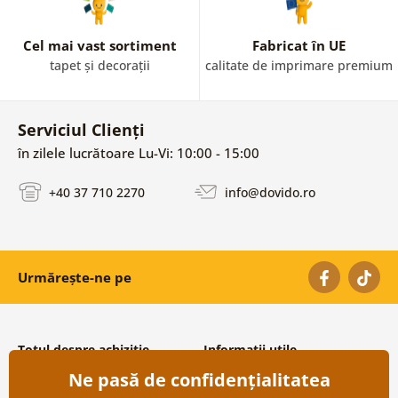
Cel mai vast sortiment
Fabricat în UE
tapet și decorații
calitate de imprimare premium
Serviciul Clienți
în zilele lucrătoare Lu-Vi: 10:00 - 15:00
+40 37 710 2270
info@dovido.ro
Urmărește-ne pe
Totul despre achiziție
Informații utile
Ne pasă de confidențialitatea
Condiții și termeni generali
Despre noi
Protecția datelor personale
Întrebări frecvente