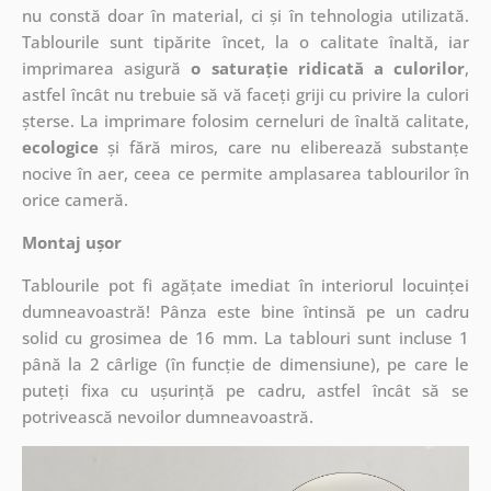
nu constă doar în material, ci și în tehnologia utilizată.
Tablourile sunt tipărite încet, la o calitate înaltă, iar
imprimarea asigură
o saturație ridicată a culorilor
,
astfel încât nu trebuie să vă faceți griji cu privire la culori
șterse. La imprimare folosim cerneluri de înaltă calitate,
ecologice
și fără miros, care nu eliberează substanțe
nocive în aer, ceea ce permite amplasarea tablourilor în
orice cameră.
Montaj ușor
Tablourile pot fi agățate imediat în interiorul locuinței
dumneavoastră! Pânza este bine întinsă pe un cadru
solid cu grosimea de 16 mm. La tablouri sunt incluse 1
până la 2 cârlige (în funcție de dimensiune), pe care le
puteți fixa cu ușurință pe cadru, astfel încât să se
potrivească nevoilor dumneavoastră.