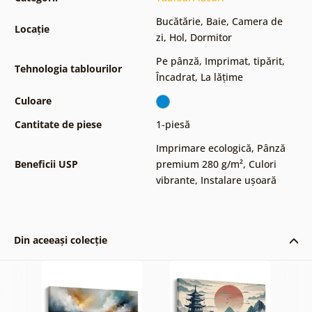
Bucătărie
,
Baie
,
Camera de
Locație
zi
,
Hol
,
Dormitor
Pe pânză
,
Imprimat, tipărit
,
Tehnologia tablourilor
Încadrat
,
La lățime
Culoare
Cantitate de piese
1-piesă
Imprimare ecologică
,
Pânză
Beneficii USP
premium 280 g/m²
,
Culori
vibrante
,
Instalare ușoară
Din aceeași colecție