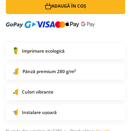
ADAUGĂ ÎN COȘ
Imprimare ecologică
Pânză premium 280 g/m²
Culori vibrante
Instalare ușoară
Număr din catalog: do3286-a Producător:
Dovido