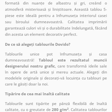
formată din nuanțe de albastru și gri, creând o
atmosferă misterioasă și liniștitoare. Această tablou 5-
piese este ideală pentru a înfrumuseța interiorul casei
sau biroului dumneavoastră. Calitatea imprimării
garantează culori vii și o durabilitate îndelungată, făcând
din acesta un element decorativ perfect.
De ce să alegeți tablourile Dovido?
Tablourile unice pot înfrumuseța și casa
dumneavoastră!
Tabloul este rezultatul muncii
designerului nostru grafic
, care
transformă ideile sale
în opere de artă unice și mereu actuale. Alegeți din
modelele originale și decorați-vă locuința cu tablouri pe
care le găsiți doar la noi.
Tipărire de cea mai înaltă calitate
Tablourile sunt tipărite pe pânză flexibilă de înaltă
2
calitate, cu o greutate de
280 g/m
. Calitatea tablourilor