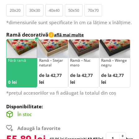
20x20
30x30
40x40
50x50
70x70
*dimensiunile sunt specificate în cm ca lățime x înălțime.
Ramă decorativă
află mai multe
i
Fără ramă
Ramă – Stejar
Ramă – Nuc
Ramă – Wenge
natural
maro
negru
de la 42,77
de la 42,77
de la 42,77
0 lei
lei
lei
lei
*prețul accesoriilor va fi adăugat la totalul din coș
Disponibilitate:
În stoc
Adaugă la favorite
55,89 lei
+
69,86 lei
Economisiți
13,97 lei
buc