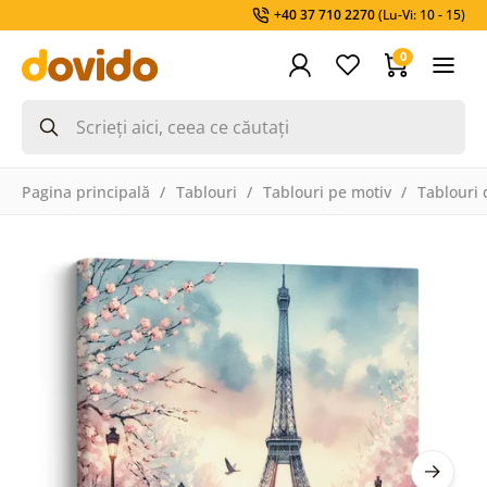
+40 37 710 2270
(Lu-Vi: 10 - 15)
0
Pagina principală
Tablouri
Tablouri pe motiv
Tablouri 