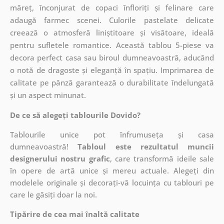
măreț, înconjurat de copaci înfloriți și felinare care
adaugă farmec scenei. Culorile pastelate delicate
creează o atmosferă liniștitoare și visătoare, ideală
pentru sufletele romantice. Această tablou 5-piese va
decora perfect casa sau biroul dumneavoastră, aducând
o notă de dragoste și eleganță în spațiu. Imprimarea de
calitate pe pânză garantează o durabilitate îndelungată
și un aspect minunat.
De ce să alegeți tablourile Dovido?
Tablourile unice pot înfrumuseța și casa
dumneavoastră!
Tabloul este rezultatul muncii
designerului nostru grafic
, care
transformă ideile sale
în opere de artă unice și mereu actuale. Alegeți din
modelele originale și decorați-vă locuința cu tablouri pe
care le găsiți doar la noi.
Tipărire de cea mai înaltă calitate