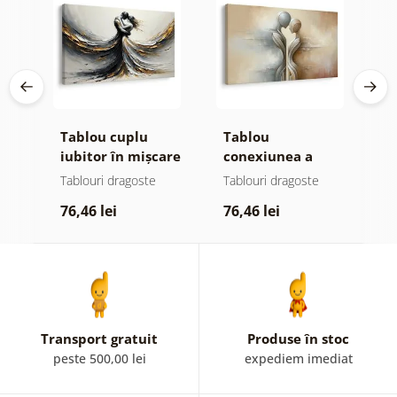
i
Tablou cuplu
Tablou
T
iubitor în mișcare
conexiunea a
p
două suflete
î
Tablouri dragoste
Tablouri dragoste
T
ru
76,46 lei
76,46 lei
6
Transport gratuit
Produse în stoc
peste 500,00 lei
expediem imediat