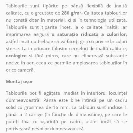
Tablourile sunt tipărite pe pânză flexibilă de înaltă
2
calitate, cu o greutate de
280 g/m
. Calitatea tablourilor
nu constă doar în material, ci și în tehnologia utilizată.
Tablourile sunt tipărite încet, la o calitate înaltă, iar
imprimarea asigură
o saturație ridicată a culorilor
,
astfel încât nu trebuie să vă faceți griji cu privire la culori
șterse. La imprimare folosim cerneluri de înaltă calitate,
ecologice
și fără miros, care nu eliberează substanțe
nocive în aer, ceea ce permite amplasarea tablourilor în
orice cameră.
Montaj ușor
Tablourile pot fi agățate imediat în interiorul locuinței
dumneavoastră! Pânza este bine întinsă pe un cadru
solid cu grosimea de 16 mm. La tablouri sunt incluse 1
până la 2 cârlige (în funcție de dimensiune), pe care le
puteți fixa cu ușurință pe cadru, astfel încât să se
potrivească nevoilor dumneavoastră.