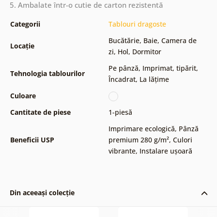
5. Ambalate într-o cutie de carton rezistentă
Categorii
Tablouri dragoste
Bucătărie
,
Baie
,
Camera de
Locație
zi
,
Hol
,
Dormitor
Pe pânză
,
Imprimat, tipărit
,
Tehnologia tablourilor
Încadrat
,
La lățime
Culoare
Cantitate de piese
1-piesă
Imprimare ecologică
,
Pânză
Beneficii USP
premium 280 g/m²
,
Culori
vibrante
,
Instalare ușoară
Din aceeași colecție