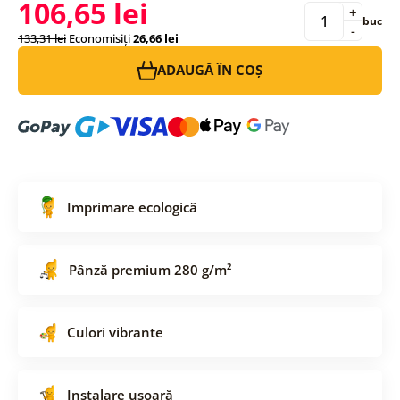
106,65 lei
+
buc
-
133,31 lei
Economisiți
26,66 lei
ADAUGĂ ÎN COȘ
Imprimare ecologică
Pânză premium 280 g/m²
Culori vibrante
Instalare ușoară