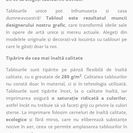
Tablourile unice pot înfrumuseța și casa
dumneavoastră!
Tabloul este rezultatul muncii
designerului nostru grafic
, care
transformă ideile sale
în opere de artă unice și mereu actuale. Alegeți din
modelele originale și decorați-vă locuința cu tablouri pe
care le găsiți doar la noi.
Tipărire de cea mai înaltă calitate
Tablourile sunt tipărite pe pânză flexibilă de înaltă
2
calitate, cu o greutate de
280 g/m
. Calitatea tablourilor
nu constă doar în material, ci și în tehnologia utilizată.
Tablourile sunt tipărite încet, la o calitate înaltă, iar
imprimarea asigură
o saturație ridicată a culorilor
,
astfel încât nu trebuie să vă faceți griji cu privire la culori
șterse. La imprimare folosim cerneluri de înaltă calitate,
ecologice
și fără miros, care nu eliberează substanțe
nocive în aer, ceea ce permite amplasarea tablourilor în