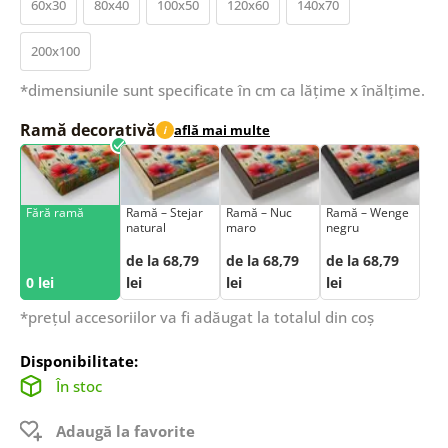
60x30
80x40
100x50
120x60
140x70
200x100
*dimensiunile sunt specificate în cm ca lățime x înălțime.
Ramă decorativă
află mai multe
i
Fără ramă
Ramă – Stejar
Ramă – Nuc
Ramă – Wenge
natural
maro
negru
de la 68,79
de la 68,79
de la 68,79
0 lei
lei
lei
lei
*prețul accesoriilor va fi adăugat la totalul din coș
Disponibilitate:
În stoc
Adaugă la favorite