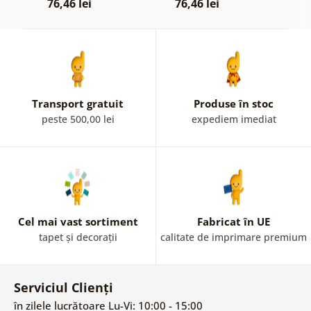
76,46 lei
76,46 lei
6
Transport gratuit
Produse în stoc
peste 500,00 lei
expediem imediat
Cel mai vast sortiment
Fabricat în UE
tapet și decorații
calitate de imprimare premium
Serviciul Clienți
în zilele lucrătoare Lu-Vi: 10:00 - 15:00