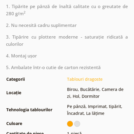
1. Tipărite pe pânză de înaltă calitate cu o greutate de
2
280 g/m
2. Nu necesită cadru suplimentar
3. Tipărire cu plottere moderne - saturație ridicată a
culorilor
4. Montaj ușor
5. Ambalate într-o cutie de carton rezistentă
Categorii
Tablouri dragoste
Birou
,
Bucătărie
,
Camera de
Locație
zi
,
Hol
,
Dormitor
Pe pânză
,
Imprimat, tipărit
,
Tehnologia tablourilor
Încadrat
,
La lățime
Culoare
Cantitate de piese
1-piesă