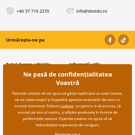
+40 37 710 2270
info@dovido.ro
Urmărește-ne pe
Totul despre achiziție
Informații utile
Ne pasă de confidențialitatea
Condiții și termeni generali
Despre noi
Protecția datelor personale
Întrebări frecvente
Voastră
Transport și modalități de plată
Contacte
Returnare
Cooperare angro
Fișierele cookies vă vor ajuta să găsiți rapid ceea ce aveți nevoie,
vă vor salva timpul și împiedică apariția reclamelor de care nu
sunteți interesați. Folosim
cookies
-uri pentru a vă anunța, că
sunteți pe site-ul nostru, și afișăm produsele în funcție de
preferințele voastre. Fișierele cookies ne ajută să vă
îmbunătățim experiența de navigare.
Respinge totul