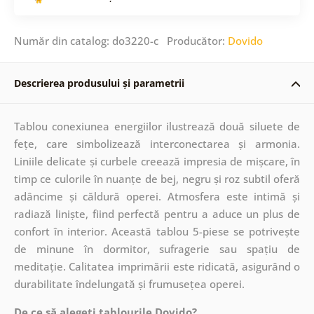
Număr din catalog: do3220-c Producător:
Dovido
Descrierea produsului și parametrii
Tablou conexiunea energiilor ilustrează două siluete de
fețe, care simbolizează interconectarea și armonia.
Liniile delicate și curbele creează impresia de mișcare, în
timp ce culorile în nuanțe de bej, negru și roz subtil oferă
adâncime și căldură operei. Atmosfera este intimă și
radiază liniște, fiind perfectă pentru a aduce un plus de
confort în interior. Această tablou 5-piese se potrivește
de minune în dormitor, sufragerie sau spațiu de
meditație. Calitatea imprimării este ridicată, asigurând o
durabilitate îndelungată și frumusețea operei.
De ce să alegeți tablourile Dovido?