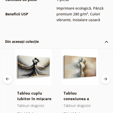
Imprimare ecologică
,
Pânză
Beneficii USP
premium 280 g/m²
,
Culori
vibrante
,
Instalare ușoară
Din aceeași colecție
i
Tablou cuplu
Tablou
T
iubitor în mișcare
conexiunea a
p
două suflete
î
Tablouri dragoste
Tablouri dragoste
T
ru