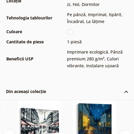
Locație
zi
,
Hol
,
Dormitor
Pe pânză
,
Imprimat, tipărit
,
Tehnologia tablourilor
Încadrat
,
La lățime
Culoare
Cantitate de piese
1-piesă
Imprimare ecologică
,
Pânză
Beneficii USP
premium 280 g/m²
,
Culori
vibrante
,
Instalare ușoară
Din aceeași colecție