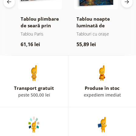
Tablou plimbare
Tablou noapte
T
de seară prin
luminată de
n
Paris
lampă
s
e
Tablou Paris
Tablouri cu orașe
T
61,16 lei
55,89 lei
7
Transport gratuit
Produse în stoc
peste 500,00 lei
expediem imediat