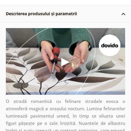
Descrierea produsului și parametrii
O stradă romantică cu felinare stradale evoca o
atmosferă magică a orașului nocturn. Lumina felinarelor
luminează pavimentul umed, în timp ce silueta unei
figuri pășește pe o cale liniștită. Nuantele de albastru
închis și auriu creează un contrast armonios, care emană