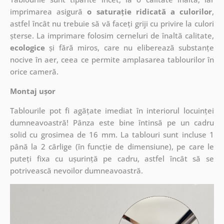
imprimarea asigură
o saturație ridicată a culorilor
,
astfel încât nu trebuie să vă faceți griji cu privire la culori
șterse. La imprimare folosim cerneluri de înaltă calitate,
ecologice
și fără miros, care nu eliberează substanțe
nocive în aer, ceea ce permite amplasarea tablourilor în
orice cameră.
Montaj ușor
Tablourile pot fi agățate imediat în interiorul locuinței
dumneavoastră! Pânza este bine întinsă pe un cadru
solid cu grosimea de 16 mm. La tablouri sunt incluse 1
până la 2 cârlige (în funcție de dimensiune), pe care le
puteți fixa cu ușurință pe cadru, astfel încât să se
potrivească nevoilor dumneavoastră.