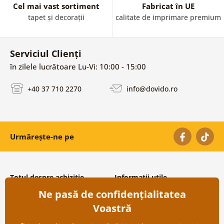
Cel mai vast sortiment
Fabricat în UE
tapet și decorații
calitate de imprimare premium
Serviciul Clienți
în zilele lucrătoare Lu-Vi: 10:00 - 15:00
+40 37 710 2270
info@dovido.ro
Urmărește-ne pe
Totul despre achiziție
Informații utile
Ne pasă de confidențialitatea
Condiții și termeni generali
Despre noi
Protecția datelor personale
Întrebări frecvente
Voastră
Transport și modalități de plată
Contacte
Returnare
Cooperare angro