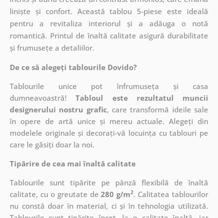
liniște și confort. Această tablou 5-piese este ideală
pentru a revitaliza interiorul și a adăuga o notă
romantică. Printul de înaltă calitate asigură durabilitate
și frumusețe a detaliilor.
De ce să alegeți tablourile Dovido?
Tablourile unice pot înfrumuseța și casa
dumneavoastră!
Tabloul este rezultatul muncii
designerului nostru grafic
, care
transformă ideile sale
în opere de artă unice și mereu actuale. Alegeți din
modelele originale și decorați-vă locuința cu tablouri pe
care le găsiți doar la noi.
Tipărire de cea mai înaltă calitate
Tablourile sunt tipărite pe pânză flexibilă de înaltă
2
calitate, cu o greutate de
280 g/m
. Calitatea tablourilor
nu constă doar în material, ci și în tehnologia utilizată.
Tablourile sunt tipărite încet, la o calitate înaltă, iar