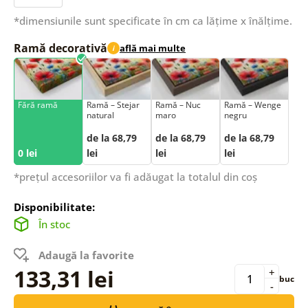
*dimensiunile sunt specificate în cm ca lățime x înălțime.
Ramă decorativă
află mai multe
i
Fără ramă
Ramă – Stejar
Ramă – Nuc
Ramă – Wenge
natural
maro
negru
de la 68,79
de la 68,79
de la 68,79
0 lei
lei
lei
lei
*prețul accesoriilor va fi adăugat la totalul din coș
Disponibilitate:
În stoc
Adaugă la favorite
133,31 lei
+
buc
-