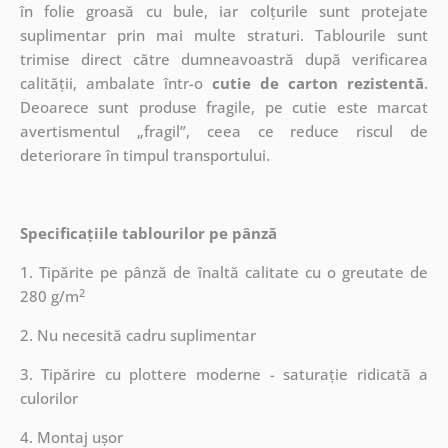
în folie groasă cu bule, iar colțurile sunt protejate
suplimentar prin mai multe straturi.
Tablourile sunt
trimise direct către dumneavoastră după verificarea
calității, ambalate într-o
cutie de carton rezistentă
.
Deoarece sunt produse fragile, pe cutie este marcat
avertismentul „fragil”, ceea ce reduce riscul de
deteriorare în timpul transportului.
Specificațiile tablourilor pe pânză
1. Tipărite pe pânză de înaltă calitate cu o greutate de
2
280 g/m
2. Nu necesită cadru suplimentar
3. Tipărire cu plottere moderne - saturație ridicată a
culorilor
4. Montaj ușor