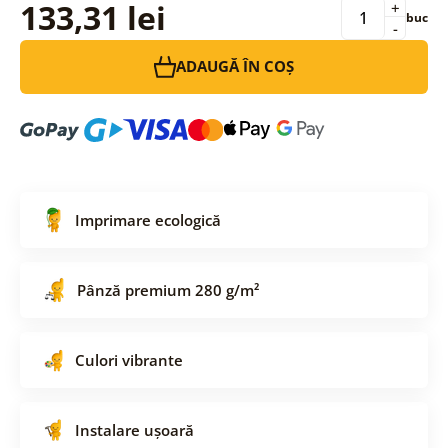
133,31 lei
+
buc
-
ADAUGĂ ÎN COȘ
Imprimare ecologică
Pânză premium 280 g/m²
Culori vibrante
Instalare ușoară