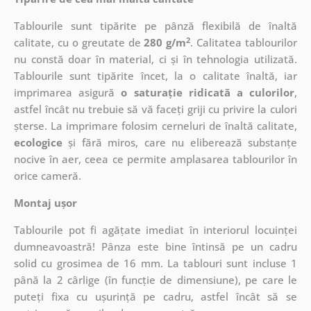
Tablourile sunt tipărite pe pânză flexibilă de înaltă
2
calitate, cu o greutate de
280 g/m
. Calitatea tablourilor
nu constă doar în material, ci și în tehnologia utilizată.
Tablourile sunt tipărite încet, la o calitate înaltă, iar
imprimarea asigură
o saturație ridicată a culorilor
,
astfel încât nu trebuie să vă faceți griji cu privire la culori
șterse. La imprimare folosim cerneluri de înaltă calitate,
ecologice
și fără miros, care nu eliberează substanțe
nocive în aer, ceea ce permite amplasarea tablourilor în
orice cameră.
Montaj ușor
Tablourile pot fi agățate imediat în interiorul locuinței
dumneavoastră! Pânza este bine întinsă pe un cadru
solid cu grosimea de 16 mm. La tablouri sunt incluse 1
până la 2 cârlige (în funcție de dimensiune), pe care le
puteți fixa cu ușurință pe cadru, astfel încât să se