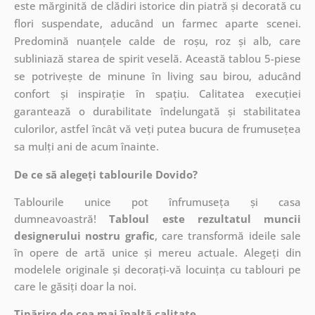
este mărginită de clădiri istorice din piatră și decorată cu
flori suspendate, aducând un farmec aparte scenei.
Predomină nuanțele calde de roșu, roz și alb, care
subliniază starea de spirit veselă. Această tablou 5-piese
se potrivește de minune în living sau birou, aducând
confort și inspirație în spațiu. Calitatea execuției
garantează o durabilitate îndelungată și stabilitatea
culorilor, astfel încât vă veți putea bucura de frumusețea
sa mulți ani de acum înainte.
De ce să alegeți tablourile Dovido?
Tablourile unice pot înfrumuseța și casa
dumneavoastră!
Tabloul este rezultatul muncii
designerului nostru grafic
, care
transformă ideile sale
în opere de artă unice și mereu actuale. Alegeți din
modelele originale și decorați-vă locuința cu tablouri pe
care le găsiți doar la noi.
Tipărire de cea mai înaltă calitate