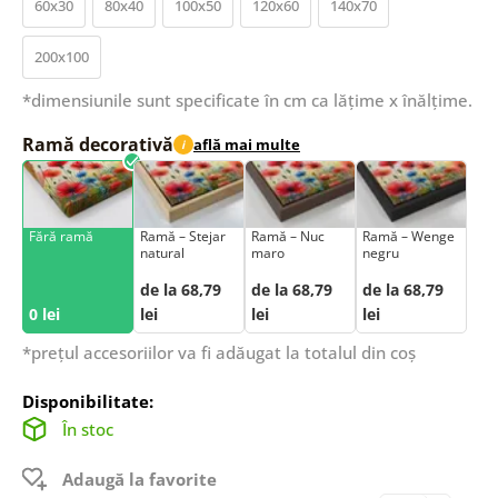
60x30
80x40
100x50
120x60
140x70
200x100
*dimensiunile sunt specificate în cm ca lățime x înălțime.
Ramă decorativă
află mai multe
i
Fără ramă
Ramă – Stejar
Ramă – Nuc
Ramă – Wenge
natural
maro
negru
de la 68,79
de la 68,79
de la 68,79
0 lei
lei
lei
lei
*prețul accesoriilor va fi adăugat la totalul din coș
Disponibilitate:
În stoc
Adaugă la favorite