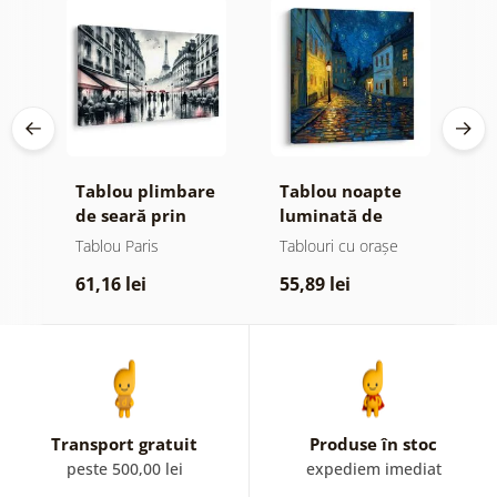
Tablou plimbare
Tablou noapte
T
de seară prin
luminată de
n
tă
Paris
lampă
s
Tablou Paris
Tablouri cu orașe
T
61,16 lei
55,89 lei
7
Transport gratuit
Produse în stoc
peste 500,00 lei
expediem imediat