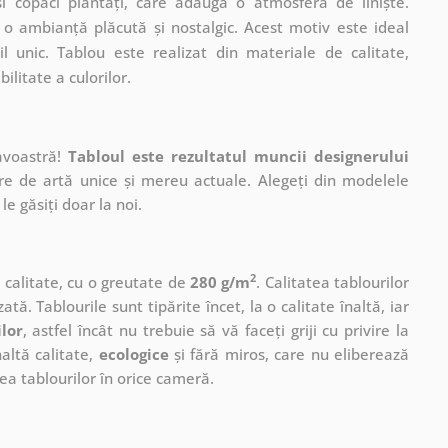
și copaci plantați, care adaugă o atmosferă de liniște.
 o ambianță plăcută și nostalgic. Acest motiv este ideal
il unic. Tablou este realizat din materiale de calitate,
ilitate a culorilor.
avoastră!
Tabloul este rezultatul muncii designerului
ere de artă unice și mereu actuale. Alegeți din modelele
le găsiți doar la noi.
2
ă calitate, cu o greutate de
280 g/m
. Calitatea tablourilor
ată. Tablourile sunt tipărite încet, la o calitate înaltă, iar
ilor
, astfel încât nu trebuie să vă faceți griji cu privire la
altă calitate,
ecologice
și fără miros, care nu eliberează
a tablourilor în orice cameră.