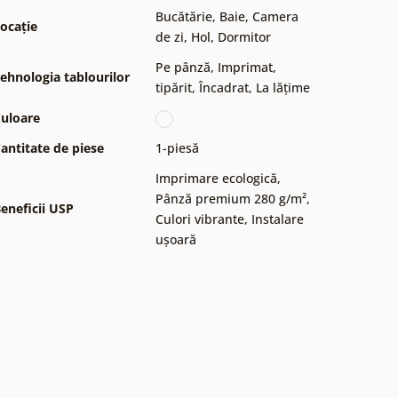
Bucătărie
,
Baie
,
Camera
ocație
de zi
,
Hol
,
Dormitor
Pe pânză
,
Imprimat,
ehnologia tablourilor
tipărit
,
Încadrat
,
La lățime
uloare
antitate de piese
1-piesă
Imprimare ecologică
,
Pânză premium 280 g/m²
,
eneficii USP
Culori vibrante
,
Instalare
ușoară