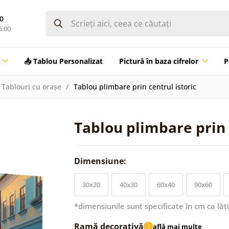
0
5:00
📤 Tablou Personalizat
Pictură în baza cifrelor
P
Tablouri cu orașe
Tablou plimbare prin centrul istoric
Tablou plimbare prin 
Dimensiune:
30x20
40x30
60x40
90x60
*dimensiunile sunt specificate în cm ca lăț
Ramă decorativă
află mai multe
i