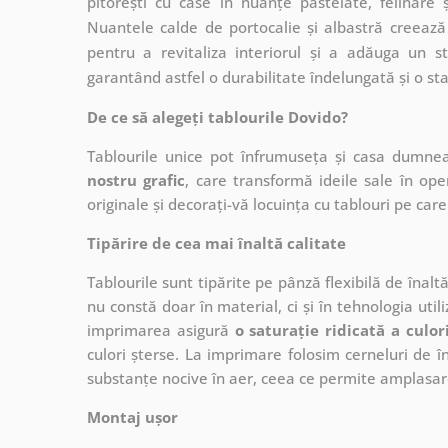
pitorești cu case în nuanțe pastelate, felinare 
Nuantele calde de portocalie și albastră creează
pentru a revitaliza interiorul și a adăuga un st
garantând astfel o durabilitate îndelungată și o stab
De ce să alegeți tablourile Dovido?
Tablourile unice pot înfrumuseța și casa dumne
nostru grafic
, care
transformă ideile sale în op
originale și decorați-vă locuința cu tablouri pe care 
Tipărire de cea mai înaltă calitate
Tablourile sunt tipărite pe pânză flexibilă de înalt
nu constă doar în material, ci și în tehnologia utiliz
imprimarea asigură
o saturație ridicată a culor
culori șterse. La imprimare folosim cerneluri de în
substanțe nocive în aer, ceea ce permite amplasare
Montaj ușor