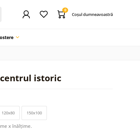
0
Coşul dumneavoastră
ostere
centrul istoric
120x80
150x100
ime x înălțime.