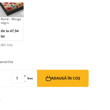
Ramă – Wenge
negru
de la 47,94
lei
 din coș
avorite
+
ADAUGĂ ÎN COȘ
buc
-