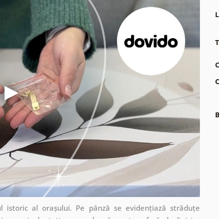
L
T
C
C
B
 istoric al orașului. Pe pânză se evidențiază străduțe