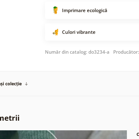
Imprimare ecologică
Culori vibrante
Număr din catalog: do3234-a Producător
și colecție
metrii
C