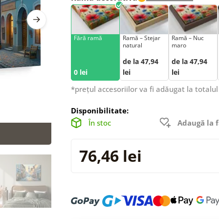
Fără ramă
Ramă – Stejar
Ramă – Nuc
natural
maro
de la 47,94
de la 47,94
0 lei
lei
lei
*prețul accesoriilor va fi adăugat la totalul
Disponibilitate:
În stoc
Adaugă la f
76,46 lei