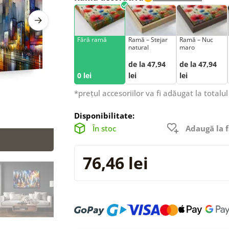
Fără ramă
Ramă – Stejar
Ramă – Nuc
natural
maro
de la 47,94
de la 47,94
0 lei
lei
lei
*prețul accesoriilor va fi adăugat la totalul
Disponibilitate:
În stoc
Adaugă la f
76,46 lei