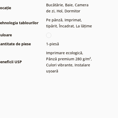
Bucătărie
,
Baie
,
Camera
ocație
de zi
,
Hol
,
Dormitor
Pe pânză
,
Imprimat,
ehnologia tablourilor
tipărit
,
Încadrat
,
La lățime
uloare
antitate de piese
1-piesă
Imprimare ecologică
,
Pânză premium 280 g/m²
,
eneficii USP
Culori vibrante
,
Instalare
ușoară