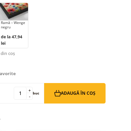
Ramă – Wenge
negru
de la 47,94
lei
 din coș
avorite
+
ADAUGĂ ÎN COȘ
buc
-