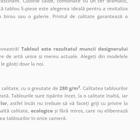
 fascinant. Culorile calde, combinate cu un cer dramatic,
stă tablou 5-piese este alegerea ideală pentru a revitaliza
un birou sau o galerie. Printul de calitate garantează o
avoastră!
Tabloul este rezultatul muncii designerului
ere de artă unice și mereu actuale. Alegeți din modelele
le găsiți doar la noi.
2
ă calitate, cu o greutate de
280 g/m
. Calitatea tablourilor
ată. Tablourile sunt tipărite încet, la o calitate înaltă, iar
ilor
, astfel încât nu trebuie să vă faceți griji cu privire la
altă calitate,
ecologice
și fără miros, care nu eliberează
a tablourilor în orice cameră.