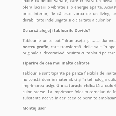
înalte cu detalii variate, care creează un peisaj
oferă lucrării o vibrație și o energie aparte. Acea
orice interior, fie că este vorba de un living, 
durabilitate îndelungată și o claritate a culorilor.
De ce să alegeți tablourile Dovido?
Tablourile unice pot înfrumuseța și casa dumne
nostru grafic
, care
transformă ideile sale în op
originale și decorați-vă locuința cu tablouri pe care 
Tipărire de cea mai înaltă calitate
Tablourile sunt tipărite pe pânză flexibilă de înalt
nu constă doar în material, ci și în tehnologia utiliz
imprimarea asigură
o saturație ridicată a culor
culori șterse. La imprimare folosim cerneluri de în
substanțe nocive în aer, ceea ce permite amplasare
Montaj ușor