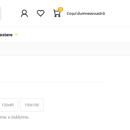
0
Coşul dumneavoastră
ostere
120x80
150x100
ime x înălțime.