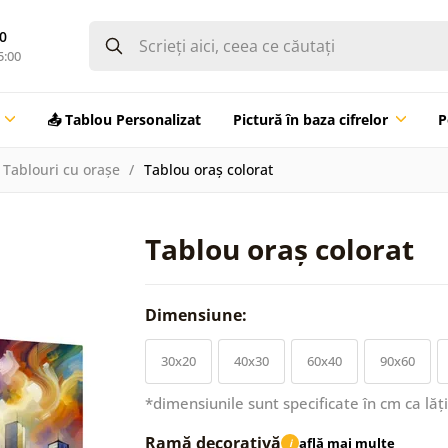
0
5:00
📤 Tablou Personalizat
Pictură în baza cifrelor
P
Tablouri cu orașe
Tablou oraș colorat
Tablou oraș colorat
Dimensiune:
30x20
40x30
60x40
90x60
*dimensiunile sunt specificate în cm ca lăț
Ramă decorativă
află mai multe
i