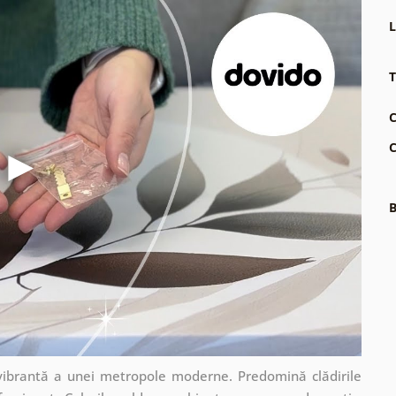
L
T
C
C
B
 vibrantă a unei metropole moderne. Predomină clădirile