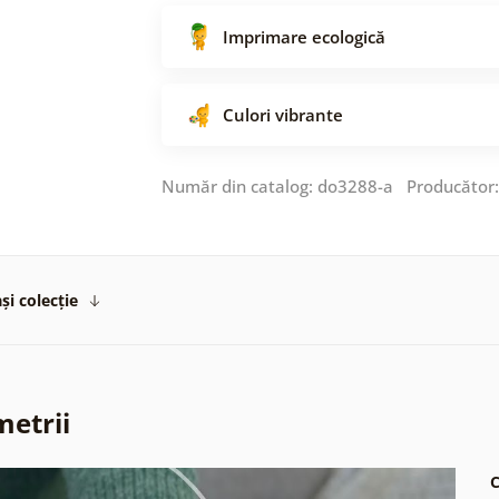
Imprimare ecologică
Culori vibrante
Număr din catalog: do3288-a Producător
și colecție
metrii
C