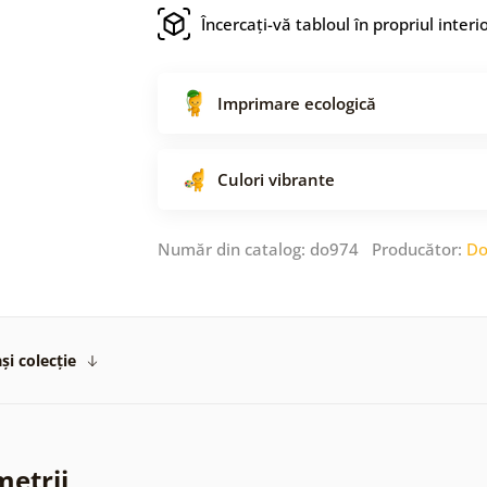
Încercați-vă tabloul în propriul interi
Imprimare ecologică
Culori vibrante
Număr din catalog: do974 Producător:
Do
și colecție
metrii