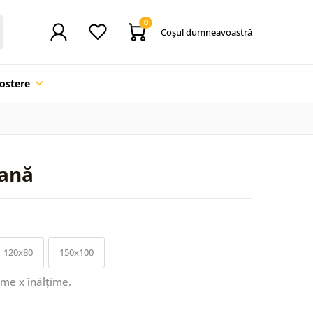
0
Coşul dumneavoastră
ostere
iană
120x80
150x100
ime x înălțime.