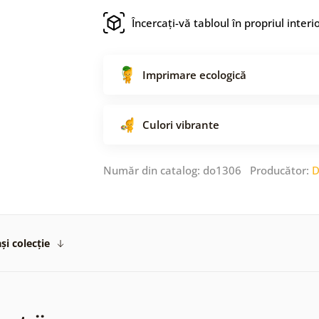
Încercați-vă tabloul în propriul interi
Imprimare ecologică
Culori vibrante
Număr din catalog: do1306 Producător:
D
și colecție