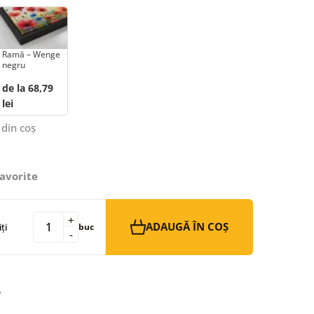
Ramă – Wenge
negru
de la 68,79
lei
 din coș
avorite
+
ADAUGĂ ÎN COȘ
ți
buc
-