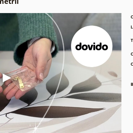
metrii
C
L
T
C
C
B