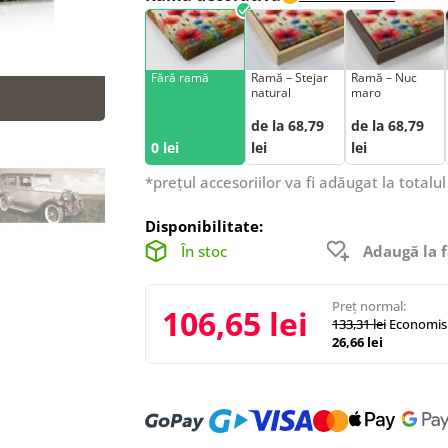
Fără ramă
Ramă – Stejar
Ramă – Nuc
natural
maro
de la 68,79
de la 68,79
0 lei
lei
lei
*prețul accesoriilor va fi adăugat la totalul
Disponibilitate:
În stoc
Adaugă la f
Preț normal:
106,65 lei
133,31 lei
Economisi
26,66 lei