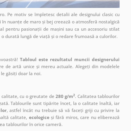
. Pe motiv se împletesc detalii ale designului clasic cu
ri în nuanțe de maro și bej creează o atmosferă nostalgică
eal pentru pasionații de mașini sau ca un accesoriu stilat
o durată lungă de viață și o redare frumoasă a culorilor.
avoastră!
Tabloul este rezultatul muncii designerului
ere de artă unice și mereu actuale. Alegeți din modelele
le găsiți doar la noi.
2
ă calitate, cu o greutate de
280 g/m
. Calitatea tablourilor
ată. Tablourile sunt tipărite încet, la o calitate înaltă, iar
ilor
, astfel încât nu trebuie să vă faceți griji cu privire la
altă calitate,
ecologice
și fără miros, care nu eliberează
a tablourilor în orice cameră.