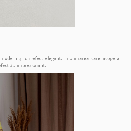
t modern și un efect elegant. Imprimarea care acoperă
 efect 3D impresionant.