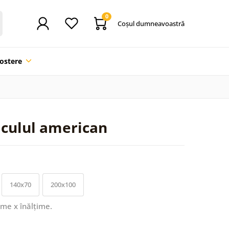
0
Coşul dumneavoastră
ostere
iculul american
140x70
200x100
ime x înălțime.