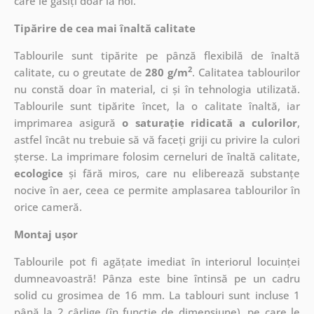
care le găsiți doar la noi.
Tipărire de cea mai înaltă calitate
Tablourile sunt tipărite pe pânză flexibilă de înaltă
2
calitate, cu o greutate de
280 g/m
. Calitatea tablourilor
nu constă doar în material, ci și în tehnologia utilizată.
Tablourile sunt tipărite încet, la o calitate înaltă, iar
imprimarea asigură
o saturație ridicată a culorilor
,
astfel încât nu trebuie să vă faceți griji cu privire la culori
șterse. La imprimare folosim cerneluri de înaltă calitate,
ecologice
și fără miros, care nu eliberează substanțe
nocive în aer, ceea ce permite amplasarea tablourilor în
orice cameră.
Montaj ușor
Tablourile pot fi agățate imediat în interiorul locuinței
dumneavoastră! Pânza este bine întinsă pe un cadru
solid cu grosimea de 16 mm. La tablouri sunt incluse 1
până la 2 cârlige (în funcție de dimensiune), pe care le