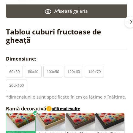
Afişează galeria
Tablou cuburi fructoase de
gheață
Dimensiune:
60x30
80x40
100x50
120x60
140x70
200x100
*dimensiunile sunt specificate în cm ca lățime x înălțime.
Ramă decorativă
află mai multe
i