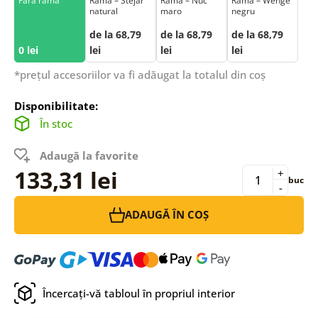
Fără ramă
Ramă – Stejar
Ramă – Nuc
Ramă – Wenge
natural
maro
negru
de la 68,79
de la 68,79
de la 68,79
0 lei
lei
lei
lei
*prețul accesoriilor va fi adăugat la totalul din coș
Disponibilitate:
În stoc
Adaugă la favorite
133,31 lei
+
buc
-
ADAUGĂ ÎN COȘ
Încercați-vă tabloul în propriul interior