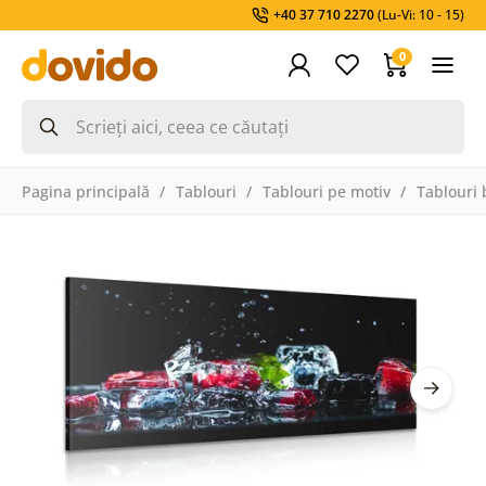
+40 37 710 2270
(Lu-Vi: 10 - 15)
0
Pagina principală
Tablouri
Tablouri pe motiv
Tablouri 