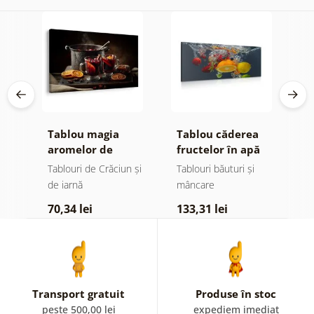
i
Tablou magia
Tablou căderea
S
aromelor de
fructelor în apă
f
Crăciun
Tablouri de Crăciun și
Tablouri băuturi și
C
de iarnă
mâncare
ta
70,34 lei
133,31 lei
2
Transport gratuit
Produse în stoc
peste 500,00 lei
expediem imediat