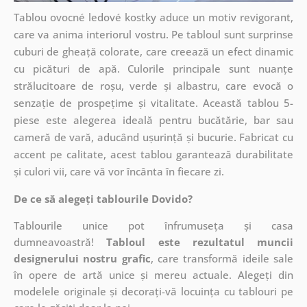
Tablou ovocné ledové kostky aduce un motiv revigorant,
care va anima interiorul vostru. Pe tabloul sunt surprinse
cuburi de gheață colorate, care creează un efect dinamic
cu picături de apă. Culorile principale sunt nuanțe
strălucitoare de roșu, verde și albastru, care evocă o
senzație de prospețime și vitalitate. Această tablou 5-
piese este alegerea ideală pentru bucătărie, bar sau
cameră de vară, aducând ușurință și bucurie. Fabricat cu
accent pe calitate, acest tablou garantează durabilitate
și culori vii, care vă vor încânta în fiecare zi.
De ce să alegeți tablourile Dovido?
Tablourile unice pot înfrumuseța și casa
dumneavoastră!
Tabloul este rezultatul muncii
designerului nostru grafic
, care
transformă ideile sale
în opere de artă unice și mereu actuale. Alegeți din
modelele originale și decorați-vă locuința cu tablouri pe