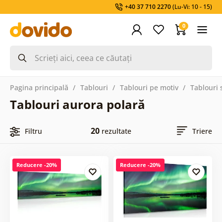
+40 37 710 2270
(Lu-Vi: 10 - 15)
0
Pagina principală
Tablouri
Tablouri pe motiv
Tablouri 
Tablouri aurora polară
20
Filtru
rezultate
Triere
Reducere -20%
Reducere -20%