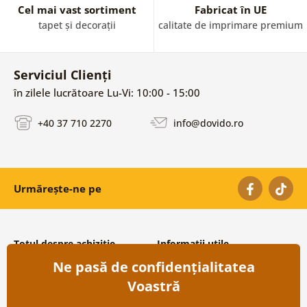
Cel mai vast sortiment
Fabricat în UE
tapet și decorații
calitate de imprimare premium
Serviciul Clienți
în zilele lucrătoare Lu-Vi: 10:00 - 15:00
+40 37 710 2270
info@dovido.ro
Urmărește-ne pe
Totul despre achiziție
Informații utile
Ne pasă de confidențialitatea
Condiții și termeni generali
Despre noi
Protecția datelor personale
Întrebări frecvente
Voastră
Transport și modalități de plată
Contacte
Returnare
Cooperare angro