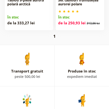
Tablou 5-piese aurora
Set tablouri frumusețea
polară arctică
aurorei polare
În stoc
În stoc
de la 333,27 lei
de la 250,93 lei
313,66 lei
1
Transport gratuit
Produse în stoc
peste 500,00 lei
expediem imediat