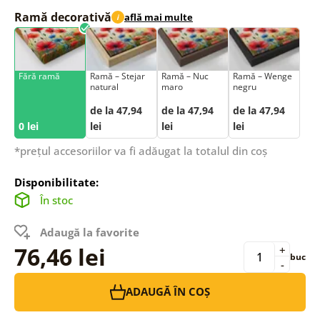
Ramă decorativă
află mai multe
i
Fără ramă
Ramă – Stejar
Ramă – Nuc
Ramă – Wenge
natural
maro
negru
de la 47,94
de la 47,94
de la 47,94
0 lei
lei
lei
lei
*prețul accesoriilor va fi adăugat la totalul din coș
Disponibilitate:
În stoc
Adaugă la favorite
76,46 lei
+
buc
-
ADAUGĂ ÎN COȘ