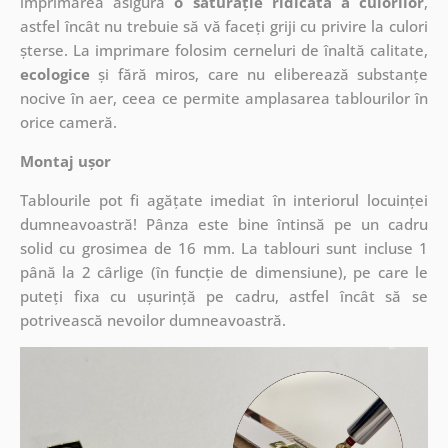
imprimarea asigură
o saturație ridicată a culorilor
,
astfel încât nu trebuie să vă faceți griji cu privire la culori
șterse. La imprimare folosim cerneluri de înaltă calitate,
ecologice
și fără miros, care nu eliberează substanțe
nocive în aer, ceea ce permite amplasarea tablourilor în
orice cameră.
Montaj ușor
Tablourile pot fi agățate imediat în interiorul locuinței
dumneavoastră! Pânza este bine întinsă pe un cadru
solid cu grosimea de 16 mm. La tablouri sunt incluse 1
până la 2 cârlige (în funcție de dimensiune), pe care le
puteți fixa cu ușurință pe cadru, astfel încât să se
potrivească nevoilor dumneavoastră.