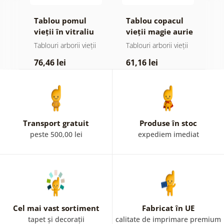
e
Tablou pomul
Tablou copacul
T
 și
vieții în vitraliu
vieții magie aurie
v
colorat
ii
Tablouri arborii vieții
Tablouri arborii vieții
Ta
76,46 lei
61,16 lei
6
Transport gratuit
Produse în stoc
peste 500,00 lei
expediem imediat
Cel mai vast sortiment
Fabricat în UE
tapet și decorații
calitate de imprimare premium