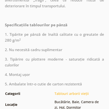
avertismentul „fragil”, ceea ce reduce riscul de
deteriorare în timpul transportului.
Specificațiile tablourilor pe pânză
1. Tipărite pe pânză de înaltă calitate cu o greutate de
2
280 g/m
2. Nu necesită cadru suplimentar
3. Tipărire cu plottere moderne - saturație ridicată a
culorilor
4. Montaj ușor
5. Ambalate într-o cutie de carton rezistentă
Categorii
Tablouri arborii vieții
Bucătărie
,
Baie
,
Camera de
Locație
zi
,
Hol
,
Dormitor