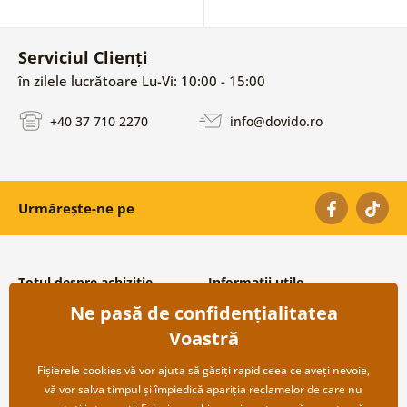
Serviciul Clienți
în zilele lucrătoare Lu-Vi: 10:00 - 15:00
+40 37 710 2270
info@dovido.ro
Urmărește-ne pe
Totul despre achiziție
Informații utile
Ne pasă de confidențialitatea
Condiții și termeni generali
Despre noi
Protecția datelor personale
Întrebări frecvente
Voastră
Transport și modalități de plată
Contacte
Returnare
Cooperare angro
Fișierele cookies vă vor ajuta să găsiți rapid ceea ce aveți nevoie,
vă vor salva timpul și împiedică apariția reclamelor de care nu