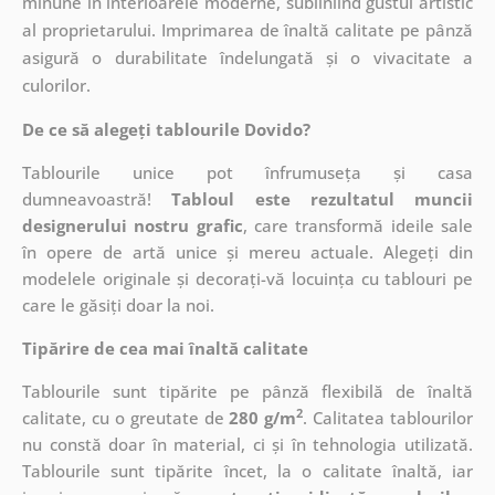
minune în interioarele moderne, subliniind gustul artistic
al proprietarului. Imprimarea de înaltă calitate pe pânză
asigură o durabilitate îndelungată și o vivacitate a
culorilor.
De ce să alegeți tablourile Dovido?
Tablourile unice pot înfrumuseța și casa
dumneavoastră!
Tabloul este rezultatul muncii
designerului nostru grafic
, care
transformă ideile sale
în opere de artă unice și mereu actuale. Alegeți din
modelele originale și decorați-vă locuința cu tablouri pe
care le găsiți doar la noi.
Tipărire de cea mai înaltă calitate
Tablourile sunt tipărite pe pânză flexibilă de înaltă
2
calitate, cu o greutate de
280 g/m
. Calitatea tablourilor
nu constă doar în material, ci și în tehnologia utilizată.
Tablourile sunt tipărite încet, la o calitate înaltă, iar