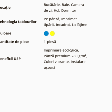
Bucătărie
,
Baie
,
Camera
ocație
de zi
,
Hol
,
Dormitor
Pe pânză
,
Imprimat,
ehnologia tablourilor
tipărit
,
Încadrat
,
La lățime
uloare
antitate de piese
1-piesă
Imprimare ecologică
,
Pânză premium 280 g/m²
,
eneficii USP
Culori vibrante
,
Instalare
ușoară