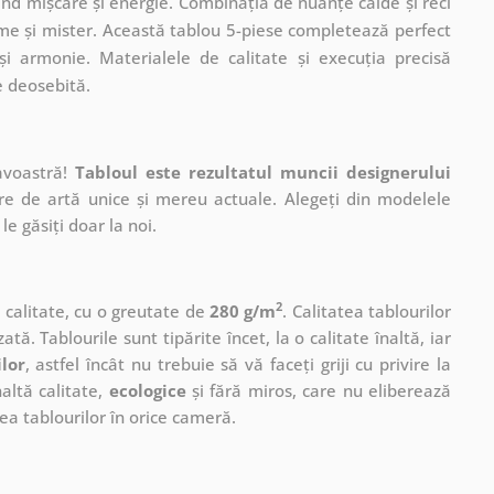
nd mișcare și energie. Combinația de nuanțe calde și reci
me și mister. Această tablou 5-piese completează perfect
și armonie. Materialele de calitate și execuția precisă
e deosebită.
avoastră!
Tabloul este rezultatul muncii designerului
ere de artă unice și mereu actuale. Alegeți din modelele
le găsiți doar la noi.
2
ă calitate, cu o greutate de
280 g/m
. Calitatea tablourilor
ată. Tablourile sunt tipărite încet, la o calitate înaltă, iar
ilor
, astfel încât nu trebuie să vă faceți griji cu privire la
altă calitate,
ecologice
și fără miros, care nu eliberează
a tablourilor în orice cameră.