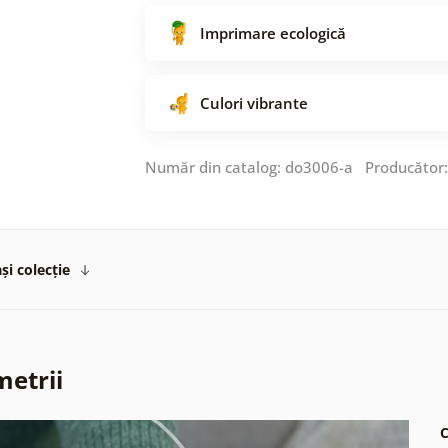
Imprimare ecologică
Culori vibrante
Număr din catalog: do3006-a Producător
și colecție
metrii
C