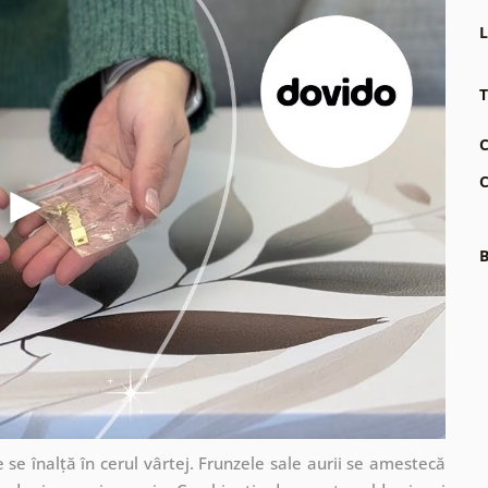
L
T
C
C
B
 se înalță în cerul vârtej. Frunzele sale aurii se amestecă