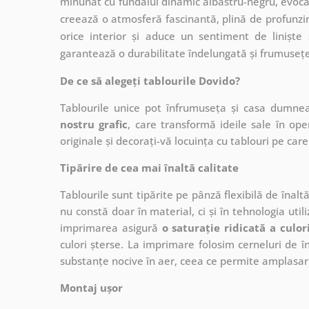
minunat cu fundalul dinamic albastru-negru, evocâ
creează o atmosferă fascinantă, plină de profunzi
orice interior și aduce un sentiment de liniște 
garantează o durabilitate îndelungată și frumuseț
De ce să alegeți tablourile Dovido?
Tablourile unice pot înfrumuseța și casa dumne
nostru grafic
, care
transformă ideile sale în op
originale și decorați-vă locuința cu tablouri pe care 
Tipărire de cea mai înaltă calitate
Tablourile sunt tipărite pe pânză flexibilă de înalt
nu constă doar în material, ci și în tehnologia utiliz
imprimarea asigură
o saturație ridicată a culor
culori șterse. La imprimare folosim cerneluri de în
substanțe nocive în aer, ceea ce permite amplasare
Montaj ușor