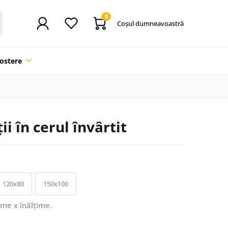
0
Coşul dumneavoastră
ostere
i în cerul învârtit
120x80
150x100
ime x înălțime.