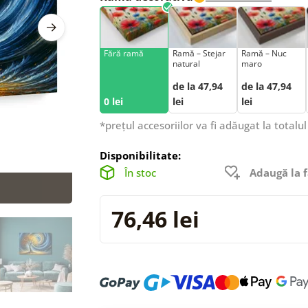
Fără ramă
Ramă – Stejar
Ramă – Nuc
natural
maro
de la 47,94
de la 47,94
0 lei
lei
lei
*prețul accesoriilor va fi adăugat la totalul
Disponibilitate:
În stoc
Adaugă la f
76,46 lei