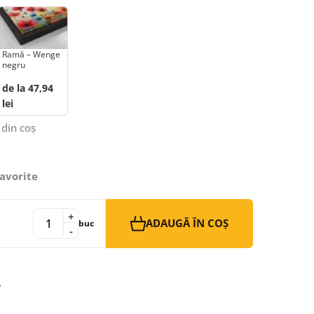
Ramă – Wenge
negru
de la 47,94
lei
 din coș
avorite
+
ADAUGĂ ÎN COȘ
buc
-