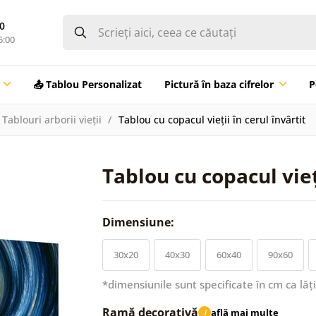
0
5:00
📤 Tablou Personalizat
Pictură în baza cifrelor
P
Tablouri arborii vieții
Tablou cu copacul vieții în cerul învârtit
Tablou cu copacul vieți
Dimensiune:
30x20
40x30
60x40
90x60
*dimensiunile sunt specificate în cm ca lăț
Ramă decorativă
află mai multe
i