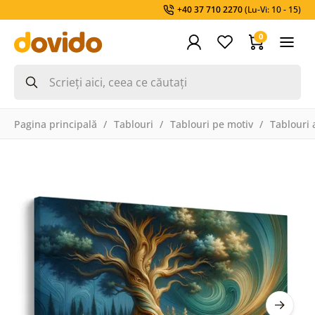
+40 37 710 2270
(Lu-Vi: 10 - 15)
0
Pagina principală
Tablouri
Tablouri pe motiv
Tablouri a