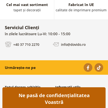
Cel mai vast sortiment
Fabricat în UE
tapet și decorații
calitate de imprimare premium
Serviciul Clienți
în zilele lucrătoare Lu-Vi: 10:00 - 15:00
+40 37 710 2270
info@dovido.ro
Urmărește-ne pe
Totul despre achiziție
Informații utile
Ne pasă de confidențialitatea
Condiții și termeni generali
Despre noi
Protecția datelor personale
Întrebări frecvente
Voastră
Transport și modalități de plată
Contacte