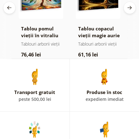
e
Tablou pomul
Tablou copacul
T
 și
vieții în vitraliu
vieții magie aurie
v
colorat
ii
Tablouri arborii vieții
Tablouri arborii vieții
Ta
76,46 lei
61,16 lei
6
Transport gratuit
Produse în stoc
peste 500,00 lei
expediem imediat