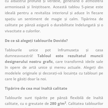
cu albastrul profund și verdele, generând o atmosferă
armonioasă și liniștitoare. Această tablou 5-piese este
ideală pentru a revitaliza interiorul și aduce în fiecare
spațiu un sentiment de magie și calm. Tipărirea de
calitate pe pânză asigură o durabilitate îndelungată și o
vivacitate a culorilor.
De ce să alegeți tablourile Dovido?
Tablourile unice pot înfrumuseța și casa
dumneavoastră!
Tabloul este rezultatul muncii
designerului nostru grafic
, care
transformă ideile sale
în opere de artă unice și mereu actuale. Alegeți din
modelele originale și decorați-vă locuința cu tablouri pe
care le găsiți doar la noi.
Tipărire de cea mai înaltă calitate
Tablourile sunt tipărite pe pânză flexibilă de înaltă
2
calitate, cu o greutate de
280 g/m
. Calitatea tablourilor