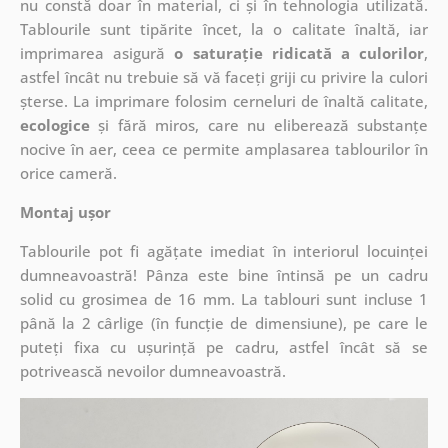
nu constă doar în material, ci și în tehnologia utilizată.
Tablourile sunt tipărite încet, la o calitate înaltă, iar
imprimarea asigură
o saturație ridicată a culorilor
,
astfel încât nu trebuie să vă faceți griji cu privire la culori
șterse. La imprimare folosim cerneluri de înaltă calitate,
ecologice
și fără miros, care nu eliberează substanțe
nocive în aer, ceea ce permite amplasarea tablourilor în
orice cameră.
Montaj ușor
Tablourile pot fi agățate imediat în interiorul locuinței
dumneavoastră! Pânza este bine întinsă pe un cadru
solid cu grosimea de 16 mm. La tablouri sunt incluse 1
până la 2 cârlige (în funcție de dimensiune), pe care le
puteți fixa cu ușurință pe cadru, astfel încât să se
potrivească nevoilor dumneavoastră.