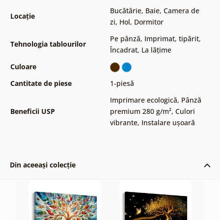
Bucătărie
,
Baie
,
Camera de
Locație
zi
,
Hol
,
Dormitor
Pe pânză
,
Imprimat, tipărit
,
Tehnologia tablourilor
Încadrat
,
La lățime
Culoare
Cantitate de piese
1-piesă
Imprimare ecologică
,
Pânză
Beneficii USP
premium 280 g/m²
,
Culori
vibrante
,
Instalare ușoară
Din aceeași colecție