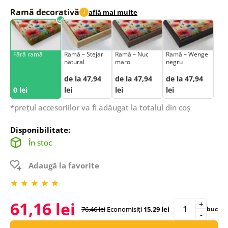
Ramă decorativă
află mai multe
i
Fără ramă
Ramă – Stejar
Ramă – Nuc
Ramă – Wenge
natural
maro
negru
de la 47,94
de la 47,94
de la 47,94
0 lei
lei
lei
lei
*prețul accesoriilor va fi adăugat la totalul din coș
Disponibilitate:
În stoc
Adaugă la favorite
61,16 lei
+
76,46 lei
Economisiți
15,29 lei
buc
-