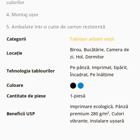
culorilor
4. Montaj ușor
5. Ambalate într-o cutie de carton rezistentă
Categorii
Tablouri arborii vieții
Birou
,
Bucătărie
,
Camera de
Locație
zi
,
Hol
,
Dormitor
Pe pânză
,
Imprimat, tipărit
,
Tehnologia tablourilor
Încadrat
,
Pe înălțime
Culoare
Cantitate de piese
1-piesă
Imprimare ecologică
,
Pânză
Beneficii USP
premium 280 g/m²
,
Culori
vibrante
,
Instalare ușoară