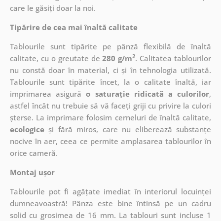
care le găsiți doar la noi.
Tipărire de cea mai înaltă calitate
Tablourile sunt tipărite pe pânză flexibilă de înaltă
2
calitate, cu o greutate de
280 g/m
. Calitatea tablourilor
nu constă doar în material, ci și în tehnologia utilizată.
Tablourile sunt tipărite încet, la o calitate înaltă, iar
imprimarea asigură
o saturație ridicată a culorilor
,
astfel încât nu trebuie să vă faceți griji cu privire la culori
șterse. La imprimare folosim cerneluri de înaltă calitate,
ecologice
și fără miros, care nu eliberează substanțe
nocive în aer, ceea ce permite amplasarea tablourilor în
orice cameră.
Montaj ușor
Tablourile pot fi agățate imediat în interiorul locuinței
dumneavoastră! Pânza este bine întinsă pe un cadru
solid cu grosimea de 16 mm. La tablouri sunt incluse 1