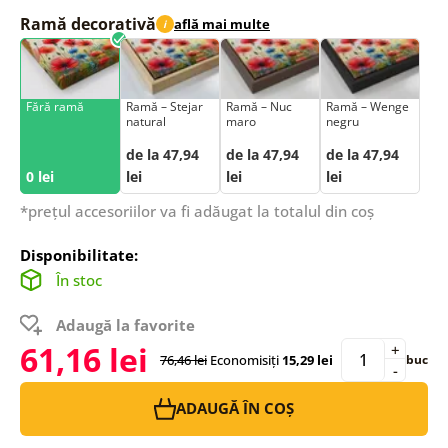
Ramă decorativă
află mai multe
i
Fără ramă
Ramă – Stejar
Ramă – Nuc
Ramă – Wenge
natural
maro
negru
de la 47,94
de la 47,94
de la 47,94
0 lei
lei
lei
lei
*prețul accesoriilor va fi adăugat la totalul din coș
Disponibilitate:
În stoc
Adaugă la favorite
61,16 lei
+
76,46 lei
Economisiți
15,29 lei
buc
-
ADAUGĂ ÎN COȘ