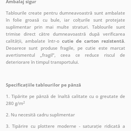
Ambalaj sigur
Tablourile create pentru dumneavoastră sunt ambalate
în folie groasă cu bule, iar colțurile sunt protejate
suplimentar prin mai multe straturi.
Tablourile sunt
trimise direct către dumneavoastră după verificarea
calității, ambalate într-o
cutie de carton rezistentă
.
Deoarece sunt produse fragile, pe cutie este marcat
avertismentul „fragil”, ceea ce reduce riscul de
deteriorare în timpul transportului.
Specificațiile tablourilor pe pânză
1. Tipărite pe pânză de înaltă calitate cu o greutate de
2
280 g/m
2. Nu necesită cadru suplimentar
3. Tipărire cu plottere moderne - saturație ridicată a