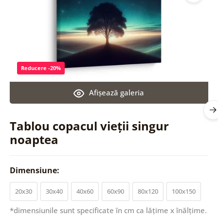
Reducere -20%
Afişează galeria
Tablou copacul vieții singur
noaptea
Dimensiune:
20x30
30x40
40x60
60x90
80x120
100x150
*dimensiunile sunt specificate în cm ca lățime x înălțime.