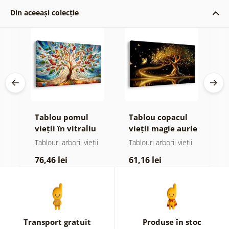
Din aceeași colecție
e
Tablou pomul
Tablou copacul
T
 și
vieții în vitraliu
vieții magie aurie
v
colorat
ii
Tablouri arborii vieții
Tablouri arborii vieții
Ta
76,46 lei
61,16 lei
6
Transport gratuit
Produse în stoc