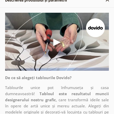
Descrierea produsului și parametrii
De ce să alegeți tablourile Dovido?
Tablourile unice pot înfrumuseța și casa
dumneavoastră!
Tabloul este rezultatul muncii
designerului nostru grafic
, care
transformă ideile sale
în opere de artă unice și mereu actuale. Alegeți din
modelele originale și decorați-vă locuința cu tablouri pe