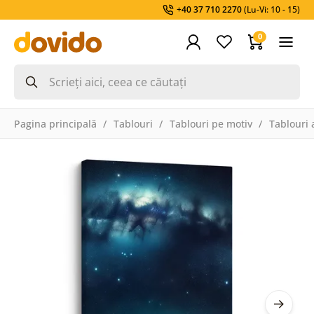
+40 37 710 2270
(Lu-Vi: 10 - 15)
0
Pagina principală
Tablouri
Tablouri pe motiv
Tablouri a