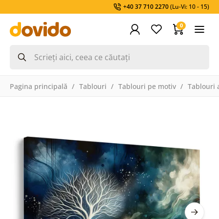
+40 37 710 2270
(Lu-Vi: 10 - 15)
0
Pagina principală
Tablouri
Tablouri pe motiv
Tablouri a