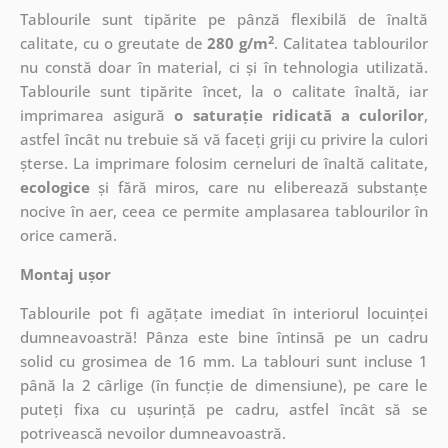
Tablourile sunt tipărite pe pânză flexibilă de înaltă
2
calitate, cu o greutate de
280 g/m
. Calitatea tablourilor
nu constă doar în material, ci și în tehnologia utilizată.
Tablourile sunt tipărite încet, la o calitate înaltă, iar
imprimarea asigură
o saturație ridicată a culorilor
,
astfel încât nu trebuie să vă faceți griji cu privire la culori
șterse. La imprimare folosim cerneluri de înaltă calitate,
ecologice
și fără miros, care nu eliberează substanțe
nocive în aer, ceea ce permite amplasarea tablourilor în
orice cameră.
Montaj ușor
Tablourile pot fi agățate imediat în interiorul locuinței
dumneavoastră! Pânza este bine întinsă pe un cadru
solid cu grosimea de 16 mm. La tablouri sunt incluse 1
până la 2 cârlige (în funcție de dimensiune), pe care le
puteți fixa cu ușurință pe cadru, astfel încât să se
potrivească nevoilor dumneavoastră.