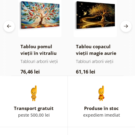
e
Tablou pomul
Tablou copacul
T
 și
vieții în vitraliu
vieții magie aurie
v
colorat
ii
Tablouri arborii vieții
Tablouri arborii vieții
Ta
76,46 lei
61,16 lei
6
Transport gratuit
Produse în stoc
peste 500,00 lei
expediem imediat