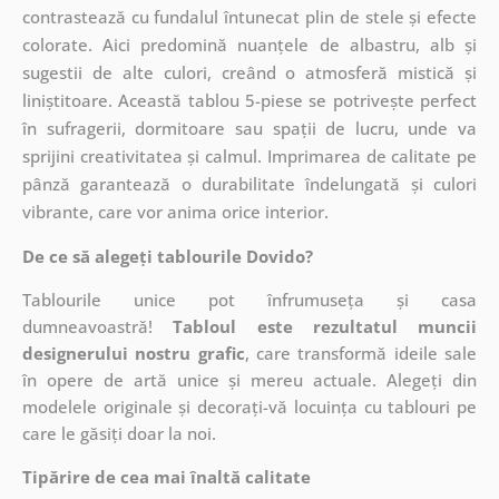
contrastează cu fundalul întunecat plin de stele și efecte
colorate. Aici predomină nuanțele de albastru, alb și
sugestii de alte culori, creând o atmosferă mistică și
liniștitoare. Această tablou 5-piese se potrivește perfect
în sufragerii, dormitoare sau spații de lucru, unde va
sprijini creativitatea și calmul. Imprimarea de calitate pe
pânză garantează o durabilitate îndelungată și culori
vibrante, care vor anima orice interior.
De ce să alegeți tablourile Dovido?
Tablourile unice pot înfrumuseța și casa
dumneavoastră!
Tabloul este rezultatul muncii
designerului nostru grafic
, care
transformă ideile sale
în opere de artă unice și mereu actuale. Alegeți din
modelele originale și decorați-vă locuința cu tablouri pe
care le găsiți doar la noi.
Tipărire de cea mai înaltă calitate