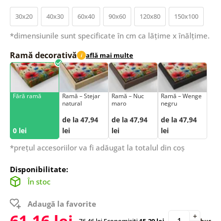
30x20
40x30
60x40
90x60
120x80
150x100
*dimensiunile sunt specificate în cm ca lățime x înălțime.
Ramă decorativă
află mai multe
i
Fără ramă
Ramă – Stejar
Ramă – Nuc
Ramă – Wenge
natural
maro
negru
de la 47,94
de la 47,94
de la 47,94
0 lei
lei
lei
lei
*prețul accesoriilor va fi adăugat la totalul din coș
Disponibilitate:
În stoc
Adaugă la favorite
61,16 lei
+
76,46 lei
Economisiți
15,29 lei
buc