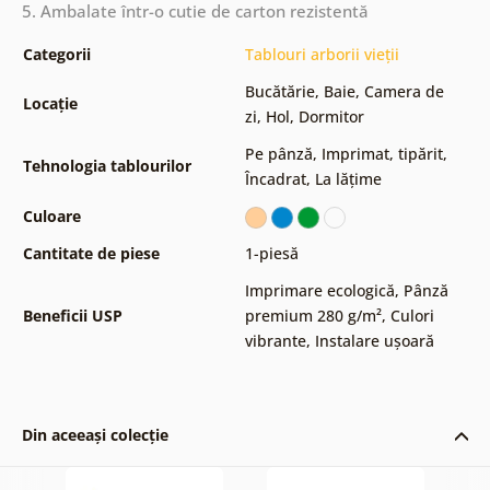
5. Ambalate într-o cutie de carton rezistentă
Categorii
Tablouri arborii vieții
Bucătărie
,
Baie
,
Camera de
Locație
zi
,
Hol
,
Dormitor
Pe pânză
,
Imprimat, tipărit
,
Tehnologia tablourilor
Încadrat
,
La lățime
Culoare
Cantitate de piese
1-piesă
Imprimare ecologică
,
Pânză
Beneficii USP
premium 280 g/m²
,
Culori
vibrante
,
Instalare ușoară
Din aceeași colecție