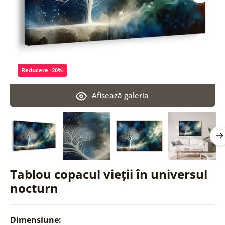
Reducere -20%
Afişează galeria
Tablou copacul vieții în universul
nocturn
Dimensiune: