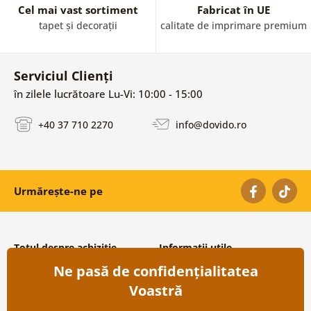
Cel mai vast sortiment
Fabricat în UE
tapet și decorații
calitate de imprimare premium
Serviciul Clienți
în zilele lucrătoare Lu-Vi: 10:00 - 15:00
+40 37 710 2270
info@dovido.ro
Urmărește-ne pe
Totul despre achiziție
Informații utile
Ne pasă de confidențialitatea
Condiții și termeni generali
Despre noi
Protecția datelor personale
Întrebări frecvente
Voastră
Transport și modalități de plată
Contacte
Returnare
Cooperare angro