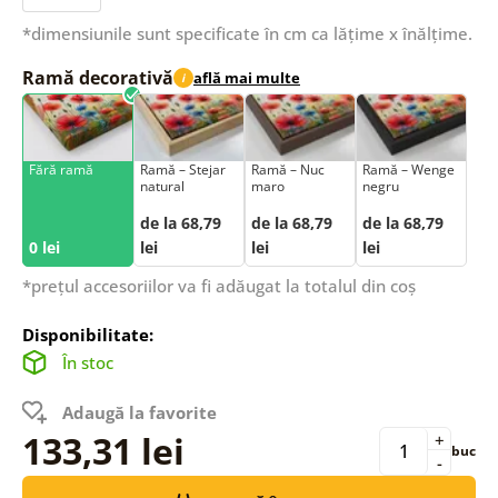
*dimensiunile sunt specificate în cm ca lățime x înălțime.
Ramă decorativă
află mai multe
i
Fără ramă
Ramă – Stejar
Ramă – Nuc
Ramă – Wenge
natural
maro
negru
de la 68,79
de la 68,79
de la 68,79
0 lei
lei
lei
lei
*prețul accesoriilor va fi adăugat la totalul din coș
Disponibilitate:
În stoc
Adaugă la favorite
133,31 lei
+
buc
-