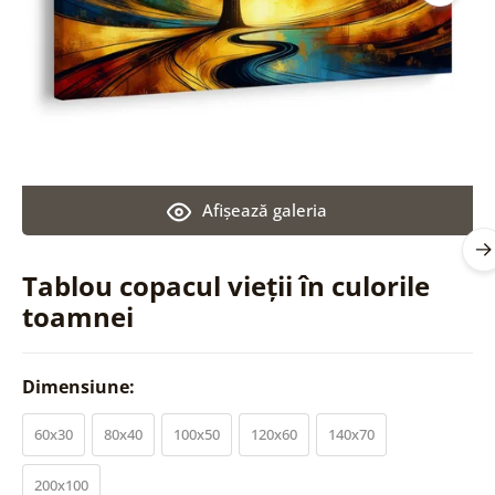
Afişează galeria
Tablou copacul vieții în culorile
toamnei
Dimensiune:
60x30
80x40
100x50
120x60
140x70
200x100