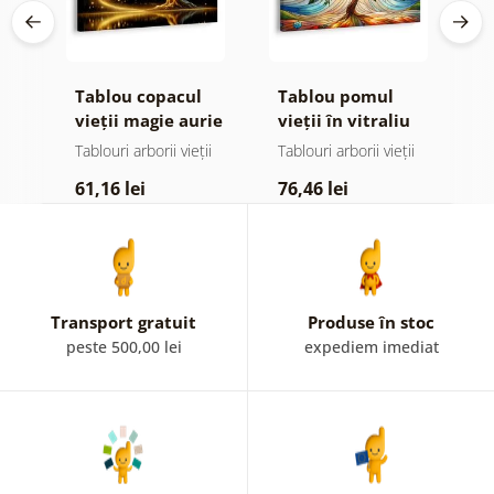
Tablou copacul
Tablou pomul
T
or
vieții magie aurie
vieții în vitraliu
v
colorat
ii
Tablouri arborii vieții
Tablouri arborii vieții
Ta
61,16 lei
76,46 lei
6
Transport gratuit
Produse în stoc
peste 500,00 lei
expediem imediat