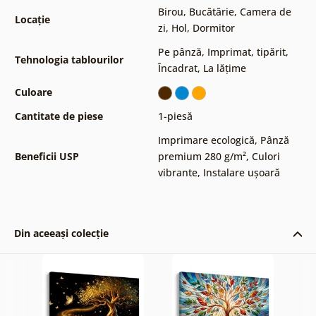
Birou
,
Bucătărie
,
Camera de
Locație
zi
,
Hol
,
Dormitor
Pe pânză
,
Imprimat, tipărit
,
Tehnologia tablourilor
Încadrat
,
La lățime
Culoare
Cantitate de piese
1-piesă
Imprimare ecologică
,
Pânză
Beneficii USP
premium 280 g/m²
,
Culori
vibrante
,
Instalare ușoară
Din aceeași colecție