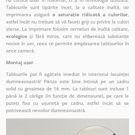
nu constă doar în material, ci și în tehnologia utilizată.
Tablourile sunt tipărite încet, la o calitate înaltă, iar
imprimarea asigură
o saturație ridicată a culorilor
,
astfel încât nu trebuie să vă faceți griji cu privire la culori
șterse. La imprimare folosim cerneluri de înaltă calitate,
ecologice
și fără miros, care nu eliberează substanțe
nocive în aer, ceea ce permite amplasarea tablourilor în
orice cameră.
Montaj ușor
Tablourile pot fi agățate imediat în interiorul locuinței
dumneavoastră! Pânza este bine întinsă pe un cadru
solid cu grosimea de 16 mm. La tablouri sunt incluse 1
până la 2 cârlige (în funcție de dimensiune), pe care le
puteți fixa cu ușurință pe cadru, astfel încât să se
potrivească nevoilor dumneavoastră.