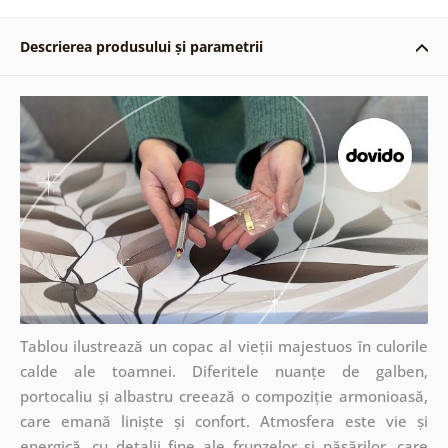
Descrierea produsului și parametrii
Tablou ilustrează un copac al vieții majestuos în culorile
calde ale toamnei. Diferitele nuanțe de galben,
portocaliu și albastru creează o compoziție armonioasă,
care emană liniște și confort. Atmosfera este vie și
energică, cu detalii fine ale frunzelor și păsărilor, care