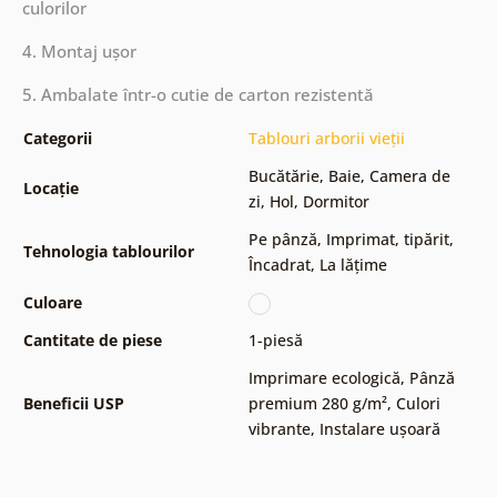
culorilor
4. Montaj ușor
5. Ambalate într-o cutie de carton rezistentă
Categorii
Tablouri arborii vieții
Bucătărie
,
Baie
,
Camera de
Locație
zi
,
Hol
,
Dormitor
Pe pânză
,
Imprimat, tipărit
,
Tehnologia tablourilor
Încadrat
,
La lățime
Culoare
Cantitate de piese
1-piesă
Imprimare ecologică
,
Pânză
Beneficii USP
premium 280 g/m²
,
Culori
vibrante
,
Instalare ușoară