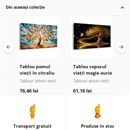
Din aceeași colecție
e
Tablou pomul
Tablou copacul
T
 și
vieții în vitraliu
vieții magie aurie
v
colorat
ii
Tablouri arborii vieții
Tablouri arborii vieții
Ta
76,46 lei
61,16 lei
6
Transport gratuit
Produse în stoc