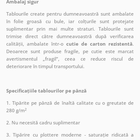
Ambalaj sigur
Tablourile create pentru dumneavoastră sunt ambalate
în folie groasă cu bule, iar colțurile sunt protejate
suplimentar prin mai multe straturi.
Tablourile sunt
trimise direct către dumneavoastră după verificarea
calității, ambalate într-o
cutie de carton rezistentă
.
Deoarece sunt produse fragile, pe cutie este marcat
avertismentul „fragil”, ceea ce reduce riscul de
deteriorare în timpul transportului.
Specificațiile tablourilor pe pânză
1. Tipărite pe pânză de înaltă calitate cu o greutate de
2
280 g/m
2. Nu necesită cadru suplimentar
3. Tipărire cu plottere moderne - saturație ridicată a