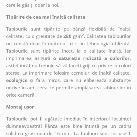
care le găsiți doar la noi.
Tipărire de cea mai înaltă calitate
Tablourile sunt tipărite pe pânză flexibilă de înaltă
2
calitate, cu o greutate de
280 g/m
. Calitatea tablourilor
nu constă doar în material, ci și în tehnologia utilizată.
Tablourile sunt tipărite încet, la o calitate înaltă, iar
imprimarea asigură
o saturație ridicată a culorilor
,
astfel încât nu trebuie să vă faceți griji cu privire la culori
șterse. La imprimare folosim cerneluri de înaltă calitate,
ecologice
și fără miros, care nu eliberează substanțe
nocive în aer, ceea ce permite amplasarea tablourilor în
orice cameră.
Montaj ușor
Tablourile pot fi agățate imediat în interiorul locuinței
dumneavoastră! Pânza este bine întinsă pe un cadru
solid cu grosimea de 16 mm. La tablouri sunt incluse 1