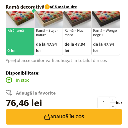
Ramă decorativă
află mai multe
i
Fără ramă
Ramă – Stejar
Ramă – Nuc
Ramă – Wenge
natural
maro
negru
de la 47,94
de la 47,94
de la 47,94
0 lei
lei
lei
lei
*prețul accesoriilor va fi adăugat la totalul din coș
Disponibilitate:
În stoc
Adaugă la favorite
76,46 lei
+
buc
-
ADAUGĂ ÎN COȘ