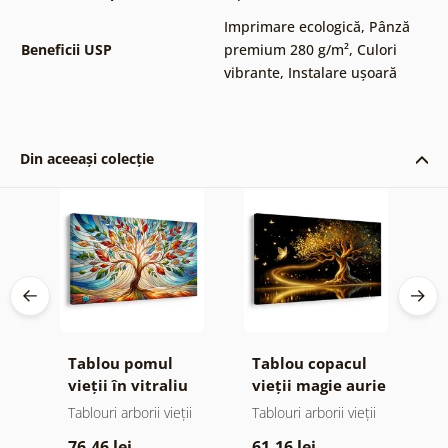
Imprimare ecologică
,
Pânză
Beneficii USP
premium 280 g/m²
,
Culori
vibrante
,
Instalare ușoară
Din aceeași colecție
e
Tablou pomul
Tablou copacul
T
 și
vieții în vitraliu
vieții magie aurie
v
colorat
ii
Tablouri arborii vieții
Tablouri arborii vieții
Ta
76,46 lei
61,16 lei
6