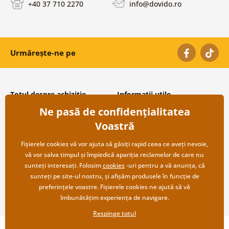
+40 37 710 2270
info@dovido.ro
Urmărește-ne pe
Totul despre achiziție
Informații utile
Ne pasă de confidențialitatea
Condiții și termeni generali
Despre noi
Protecția datelor personale
Întrebări frecvente
Voastră
Transport și modalități de plată
Contacte
Returnare
Cooperare angro
Fișierele cookies vă vor ajuta să găsiți rapid ceea ce aveți nevoie,
vă vor salva timpul și împiedică apariția reclamelor de care nu
sunteți interesați. Folosim
cookies
-uri pentru a vă anunța, că
sunteți pe site-ul nostru, și afișăm produsele în funcție de
preferințele voastre. Fișierele cookies ne ajută să vă
îmbunătățim experiența de navigare.
Respinge totul