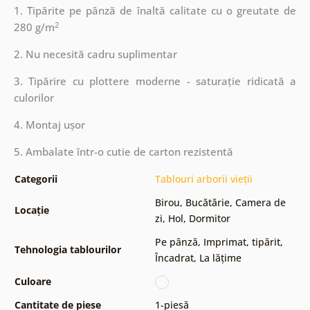
1. Tipărite pe pânză de înaltă calitate cu o greutate de
2
280 g/m
2. Nu necesită cadru suplimentar
3. Tipărire cu plottere moderne - saturație ridicată a
culorilor
4. Montaj ușor
5. Ambalate într-o cutie de carton rezistentă
Categorii
Tablouri arborii vieții
Birou
,
Bucătărie
,
Camera de
Locație
zi
,
Hol
,
Dormitor
Pe pânză
,
Imprimat, tipărit
,
Tehnologia tablourilor
Încadrat
,
La lățime
Culoare
Cantitate de piese
1-piesă