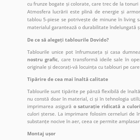
cu frunze bogate și colorate, care trec de la tonuri
Atmosfera lucrării este plină de energie și armo
tablou 5-piese se potrivește de minune în living s
materialul garantează o durabilitate îndelungată și 
De ce să alegeți tablourile Dovido?
Tablourile unice pot înfrumuseța și casa dumne
nostru grafic
, care
transformă ideile sale în op
originale și decorați-vă locuința cu tablouri pe care 
Tipărire de cea mai înaltă calitate
Tablourile sunt tipărite pe pânză flexibilă de înalt
nu constă doar în material, ci și în tehnologia utiliz
imprimarea asigură
o saturație ridicată a culor
culori șterse. La imprimare folosim cerneluri de în
substanțe nocive în aer, ceea ce permite amplasare
Montaj ușor