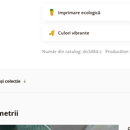
Imprimare ecologică
Culori vibrante
Număr din catalog: do3484-c Producător
și colecție
metrii
C