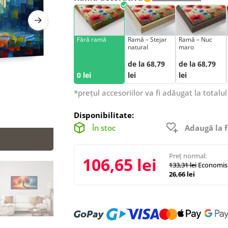
Fără ramă
Ramă – Stejar
Ramă – Nuc
natural
maro
de la 68,79
de la 68,79
0 lei
lei
lei
*prețul accesoriilor va fi adăugat la totalul
Disponibilitate:
În stoc
Adaugă la f
Preț normal:
106,65 lei
133,31 lei
Economisi
26,66 lei