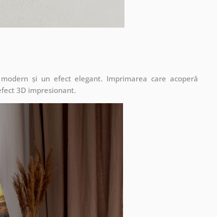
t modern și un efect elegant. Imprimarea care acoperă
 efect 3D impresionant.