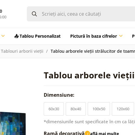
0
5:00
📤 Tablou Personalizat
Pictură în baza cifrelor
P
Tablouri arborii vieții
Tablou arborele vieții strălucitor de toam
Tablou arborele vieți
Dimensiune:
60x30
80x40
100x50
120x60
*dimensiunile sunt specificate în cm ca lăț
Ramă decorativă
află mai multe
i