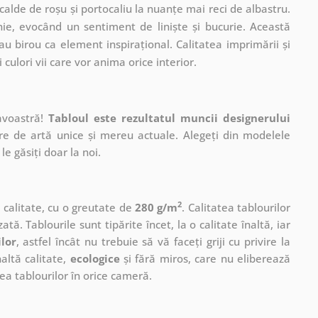
 calde de roșu și portocaliu la nuanțe mai reci de albastru.
nie, evocând un sentiment de liniște și bucurie. Această
au birou ca element inspirațional. Calitatea imprimării și
culori vii care vor anima orice interior.
avoastră!
Tabloul este rezultatul muncii designerului
ere de artă unice și mereu actuale. Alegeți din modelele
le găsiți doar la noi.
2
ă calitate, cu o greutate de
280 g/m
. Calitatea tablourilor
ată. Tablourile sunt tipărite încet, la o calitate înaltă, iar
ilor
, astfel încât nu trebuie să vă faceți griji cu privire la
altă calitate,
ecologice
și fără miros, care nu eliberează
a tablourilor în orice cameră.