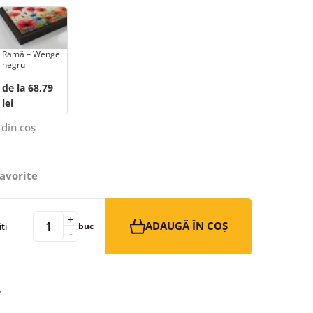
Ramă – Wenge
negru
de la 68,79
lei
 din coș
avorite
+
ADAUGĂ ÎN COȘ
ți
buc
-