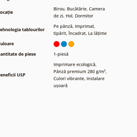
Birou
,
Bucătărie
,
Camera
ocație
de zi
,
Hol
,
Dormitor
Pe pânză
,
Imprimat,
ehnologia tablourilor
tipărit
,
Încadrat
,
La lățime
uloare
antitate de piese
1-piesă
Imprimare ecologică
,
Pânză premium 280 g/m²
,
eneficii USP
Culori vibrante
,
Instalare
ușoară