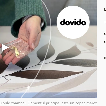
L
T
C
C
B
 culorile toamnei. Elementul principal este un copac măreț