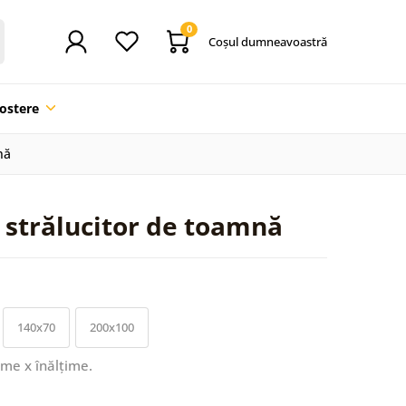
0
Coşul dumneavoastră
ostere
nă
i strălucitor de toamnă
140x70
200x100
ime x înălțime.