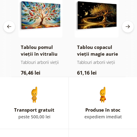
e
Tablou pomul
Tablou copacul
T
 și
vieții în vitraliu
vieții magie aurie
v
colorat
ii
Tablouri arborii vieții
Tablouri arborii vieții
Ta
76,46 lei
61,16 lei
6
Transport gratuit
Produse în stoc
peste 500,00 lei
expediem imediat