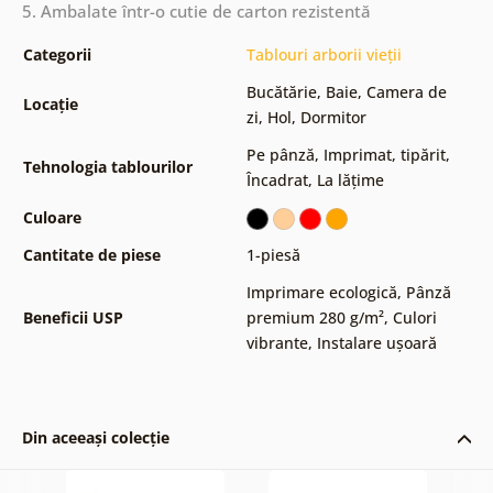
5. Ambalate într-o cutie de carton rezistentă
Categorii
Tablouri arborii vieții
Bucătărie
,
Baie
,
Camera de
Locație
zi
,
Hol
,
Dormitor
Pe pânză
,
Imprimat, tipărit
,
Tehnologia tablourilor
Încadrat
,
La lățime
Culoare
Cantitate de piese
1-piesă
Imprimare ecologică
,
Pânză
Beneficii USP
premium 280 g/m²
,
Culori
vibrante
,
Instalare ușoară
Din aceeași colecție