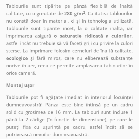
Tablourile sunt tipărite pe pânză flexibilă de înaltă
2
calitate, cu o greutate de
280 g/m
. Calitatea tablourilor
nu constă doar în material, ci și în tehnologia utilizată.
Tablourile sunt tipărite încet, la o calitate înaltă, iar
imprimarea asigură
o saturație ridicată a culorilor
,
astfel încât nu trebuie să vă faceți griji cu privire la culori
șterse. La imprimare folosim cerneluri de înaltă calitate,
ecologice
și fără miros, care nu eliberează substanțe
nocive în aer, ceea ce permite amplasarea tablourilor în
orice cameră.
Montaj ușor
Tablourile pot fi agățate imediat în interiorul locuinței
dumneavoastră! Pânza este bine întinsă pe un cadru
solid cu grosimea de 16 mm. La tablouri sunt incluse 1
până la 2 cârlige (în funcție de dimensiune), pe care le
puteți fixa cu ușurință pe cadru, astfel încât să se
potrivească nevoilor dumneavoastră.