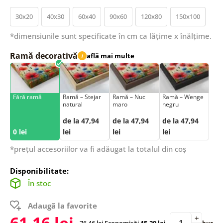
30x20
40x30
60x40
90x60
120x80
150x100
*dimensiunile sunt specificate în cm ca lățime x înălțime.
Ramă decorativă
află mai multe
i
Fără ramă
Ramă – Stejar
Ramă – Nuc
Ramă – Wenge
natural
maro
negru
de la 47,94
de la 47,94
de la 47,94
0 lei
lei
lei
lei
*prețul accesoriilor va fi adăugat la totalul din coș
Disponibilitate:
În stoc
Adaugă la favorite
61,16 lei
+
76,46 lei
Economisiți
15,29 lei
buc