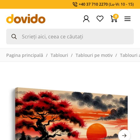
+40 37 710 2270
(Lu-Vi: 10 - 15)
0
Pagina principală
Tablouri
Tablouri pe motiv
Tablouri a