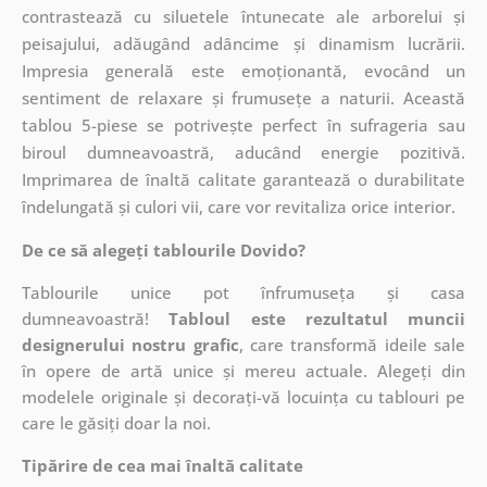
contrastează cu siluetele întunecate ale arborelui și
peisajului, adăugând adâncime și dinamism lucrării.
Impresia generală este emoționantă, evocând un
sentiment de relaxare și frumusețe a naturii. Această
tablou 5-piese se potrivește perfect în sufrageria sau
biroul dumneavoastră, aducând energie pozitivă.
Imprimarea de înaltă calitate garantează o durabilitate
îndelungată și culori vii, care vor revitaliza orice interior.
De ce să alegeți tablourile Dovido?
Tablourile unice pot înfrumuseța și casa
dumneavoastră!
Tabloul este rezultatul muncii
designerului nostru grafic
, care
transformă ideile sale
în opere de artă unice și mereu actuale. Alegeți din
modelele originale și decorați-vă locuința cu tablouri pe
care le găsiți doar la noi.
Tipărire de cea mai înaltă calitate