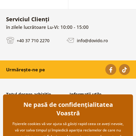
Serviciul Clienți
în zilele lucrătoare Lu-Vi: 10:00 - 15:00
+40 37 710 2270
info@dovido.ro
Urmărește-ne pe
Totul despre achiziție
Informații utile
Ne pasă de confidențialitatea
Condiții și termeni generali
Despre noi
Protecția datelor personale
Întrebări frecvente
Voastră
Transport și modalități de plată
Contacte
Returnare
Cooperare angro
Fișierele cookies vă vor ajuta să găsiți rapid ceea ce aveți nevoie,
vă vor salva timpul și împiedică apariția reclamelor de care nu