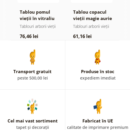
e
Tablou pomul
Tablou copacul
T
 și
vieții în vitraliu
vieții magie aurie
v
colorat
ii
Tablouri arborii vieții
Tablouri arborii vieții
Ta
76,46 lei
61,16 lei
6
Transport gratuit
Produse în stoc
peste 500,00 lei
expediem imediat
Cel mai vast sortiment
Fabricat în UE
tapet și decorații
calitate de imprimare premium