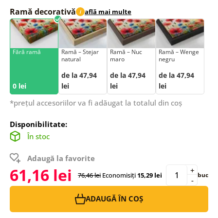
Ramă decorativă
află mai multe
i
Fără ramă
Ramă – Stejar
Ramă – Nuc
Ramă – Wenge
natural
maro
negru
de la 47,94
de la 47,94
de la 47,94
0 lei
lei
lei
lei
*prețul accesoriilor va fi adăugat la totalul din coș
Disponibilitate:
În stoc
Adaugă la favorite
61,16 lei
+
76,46 lei
Economisiți
15,29 lei
buc
-
ADAUGĂ ÎN COȘ