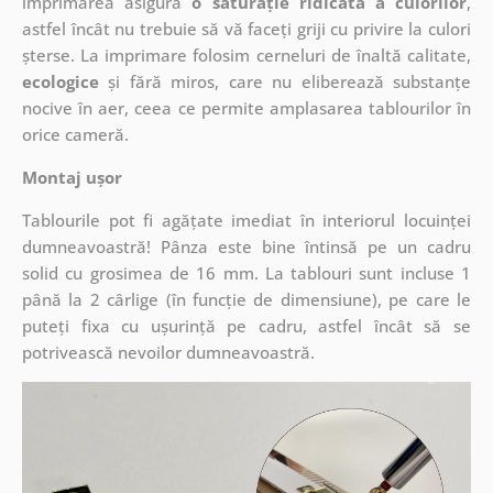
imprimarea asigură
o saturație ridicată a culorilor
,
astfel încât nu trebuie să vă faceți griji cu privire la culori
șterse. La imprimare folosim cerneluri de înaltă calitate,
ecologice
și fără miros, care nu eliberează substanțe
nocive în aer, ceea ce permite amplasarea tablourilor în
orice cameră.
Montaj ușor
Tablourile pot fi agățate imediat în interiorul locuinței
dumneavoastră! Pânza este bine întinsă pe un cadru
solid cu grosimea de 16 mm. La tablouri sunt incluse 1
până la 2 cârlige (în funcție de dimensiune), pe care le
puteți fixa cu ușurință pe cadru, astfel încât să se
potrivească nevoilor dumneavoastră.