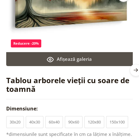
Reducere -20%
Afişează galeria
Tablou arborele vieții cu soare de
toamnă
Dimensiune:
30x20
40x30
60x40
90x60
120x80
150x100
*dimensiunile sunt specificate în cm ca lățime x înălțime.