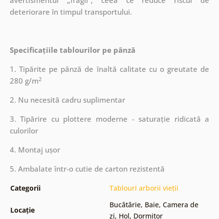
avertismentul „fragil”, ceea ce reduce riscul de
deteriorare în timpul transportului.
Specificațiile tablourilor pe pânză
1. Tipărite pe pânză de înaltă calitate cu o greutate de
2
280 g/m
2. Nu necesită cadru suplimentar
3. Tipărire cu plottere moderne - saturație ridicată a
culorilor
4. Montaj ușor
5. Ambalate într-o cutie de carton rezistentă
Categorii
Tablouri arborii vieții
Bucătărie
,
Baie
,
Camera de
Locație
zi
,
Hol
,
Dormitor