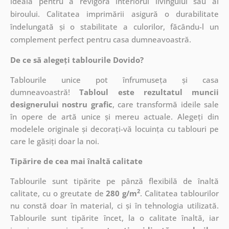
ideală pentru a revigora interiorul livingului sau al
biroului. Calitatea imprimării asigură o durabilitate
îndelungată și o stabilitate a culorilor, făcându-l un
complement perfect pentru casa dumneavoastră.
De ce să alegeți tablourile Dovido?
Tablourile unice pot înfrumuseța și casa
dumneavoastră!
Tabloul este rezultatul muncii
designerului nostru grafic
, care
transformă ideile sale
în opere de artă unice și mereu actuale. Alegeți din
modelele originale și decorați-vă locuința cu tablouri pe
care le găsiți doar la noi.
Tipărire de cea mai înaltă calitate
Tablourile sunt tipărite pe pânză flexibilă de înaltă
2
calitate, cu o greutate de
280 g/m
. Calitatea tablourilor
nu constă doar în material, ci și în tehnologia utilizată.
Tablourile sunt tipărite încet, la o calitate înaltă, iar