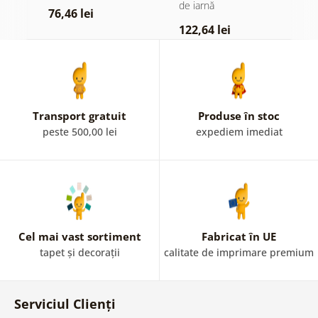
de iarnă
a
76,46 lei
122,64 lei
7
Transport gratuit
Produse în stoc
peste 500,00 lei
expediem imediat
Cel mai vast sortiment
Fabricat în UE
tapet și decorații
calitate de imprimare premium
Serviciul Clienți