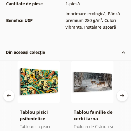
Cantitate de piese
1-piesă
Imprimare ecologică
,
Pânză
Beneficii USP
premium 280 g/m²
,
Culori
vibrante
,
Instalare ușoară
Din aceeași colecție
a
Tablou pisici
Tablou familie de
T
nia
psihedelice
cerbi iarna
b
m
Tablouri cu pisici
Tablouri de Crăciun și
T