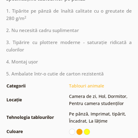
1. Tipărite pe pânză de înaltă calitate cu o greutate de
2
280 g/m
2. Nu necesită cadru suplimentar
3. Tipărire cu plottere moderne - saturație ridicată a
culorilor
4. Montaj ușor
5. Ambalate într-o cutie de carton rezistentă
Categorii
Tablouri animale
Camera de zi
,
Hol
,
Dormitor
,
Locație
Pentru camera studenților
Pe pânză
,
Imprimat, tipărit
,
Tehnologia tablourilor
Încadrat
,
La lățime
Culoare