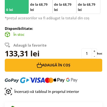
de la 68,79
de la 68,79
de la 68,79
0 lei
lei
lei
lei
*prețul accesoriilor va fi adăugat la totalul din coș
Disponibilitate:
În stoc
Adaugă la favorite
133,31 lei
+
buc
-
ADAUGĂ ÎN COȘ
Încercați-vă tabloul în propriul interior