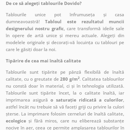
De ce să alegeți tablourile Dovido?
Tablourile unice pot înfrumuseța și casa
dumneavoastră!
Tabloul este rezultatul muncii
designerului nostru grafic
, care
transformă ideile sale
în opere de artă unice și mereu actuale. Alegeți din
modelele originale și decorați-vă locuința cu tablouri pe
care le găsiți doar la noi.
Tipărire de cea mai înaltă calitate
Tablourile sunt tipărite pe pânză flexibilă de înaltă
2
calitate, cu o greutate de
280 g/m
. Calitatea tablourilor
nu constă doar în material, ci și în tehnologia utilizată.
Tablourile sunt tipărite încet, la o calitate înaltă, iar
imprimarea asigură
o saturație ridicată a culorilor
,
astfel încât nu trebuie să vă faceți griji cu privire la culori
șterse. La imprimare folosim cerneluri de înaltă calitate,
ecologice
și fără miros, care nu eliberează substanțe
nocive în aer, ceea ce permite amplasarea tablourilor în