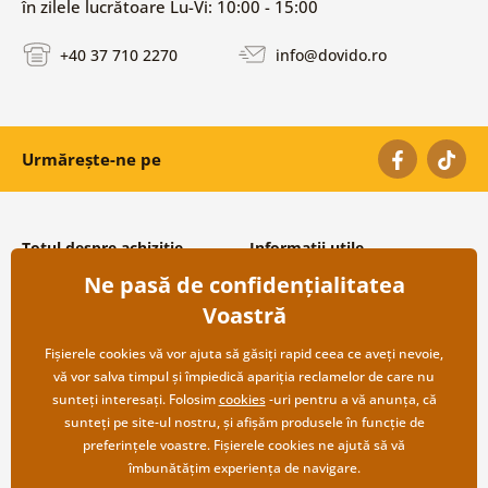
în zilele lucrătoare Lu-Vi: 10:00 - 15:00
+40 37 710 2270
info@dovido.ro
Urmărește-ne pe
Totul despre achiziție
Informații utile
Ne pasă de confidențialitatea
Condiții și termeni generali
Despre noi
Protecția datelor personale
Întrebări frecvente
Voastră
Transport și modalități de plată
Contacte
Returnare
Cooperare angro
Fișierele cookies vă vor ajuta să găsiți rapid ceea ce aveți nevoie,
vă vor salva timpul și împiedică apariția reclamelor de care nu
sunteți interesați. Folosim
cookies
-uri pentru a vă anunța, că
sunteți pe site-ul nostru, și afișăm produsele în funcție de
preferințele voastre. Fișierele cookies ne ajută să vă
îmbunătățim experiența de navigare.