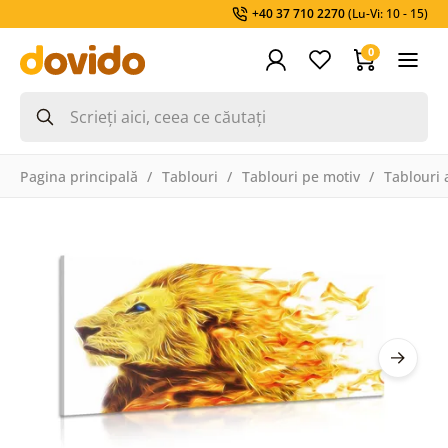
+40 37 710 2270
(Lu-Vi: 10 - 15)
0
Pagina principală
Tablouri
Tablouri pe motiv
Tablouri