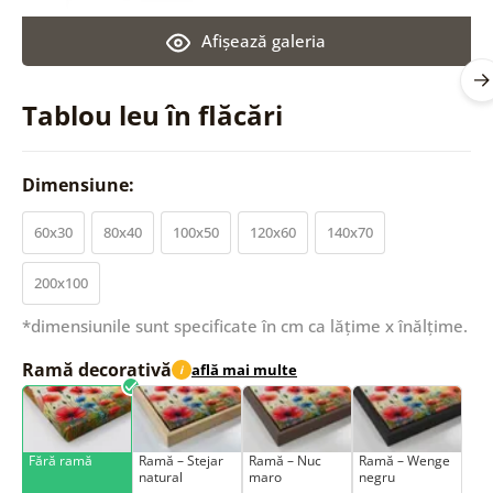
Afişează galeria
Tablou leu în flăcări
Dimensiune:
60x30
80x40
100x50
120x60
140x70
200x100
*dimensiunile sunt specificate în cm ca lățime x înălțime.
Ramă decorativă
află mai multe
i
Fără ramă
Ramă – Stejar
Ramă – Nuc
Ramă – Wenge
natural
maro
negru