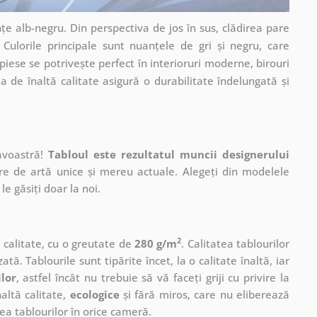
e alb-negru. Din perspectiva de jos în sus, clădirea pare
 Culorile principale sunt nuanțele de gri și negru, care
ese se potrivește perfect în interioruri moderne, birouri
 de înaltă calitate asigură o durabilitate îndelungată și
avoastră!
Tabloul este rezultatul muncii designerului
ere de artă unice și mereu actuale. Alegeți din modelele
le găsiți doar la noi.
2
ă calitate, cu o greutate de
280 g/m
. Calitatea tablourilor
ată. Tablourile sunt tipărite încet, la o calitate înaltă, iar
ilor
, astfel încât nu trebuie să vă faceți griji cu privire la
altă calitate,
ecologice
și fără miros, care nu eliberează
a tablourilor în orice cameră.