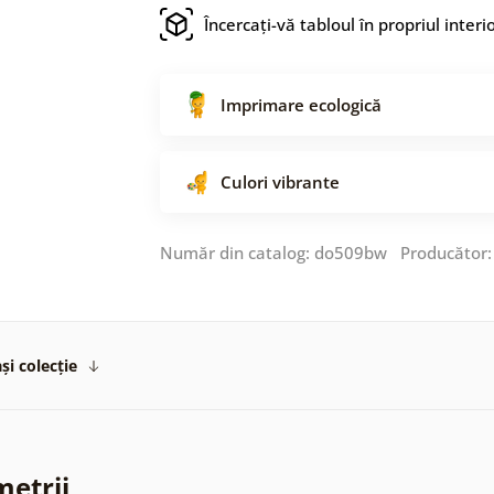
Încercați-vă tabloul în propriul interi
Imprimare ecologică
Culori vibrante
Număr din catalog: do509bw Producător
și colecție
metrii