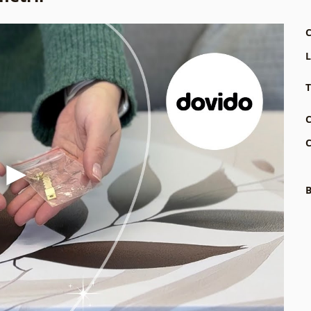
C
L
T
C
C
B