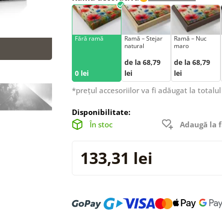
Fără ramă
Ramă – Stejar
Ramă – Nuc
natural
maro
de la 68,79
de la 68,79
0 lei
lei
lei
*prețul accesoriilor va fi adăugat la totalul
Disponibilitate:
În stoc
Adaugă la f
133,31 lei