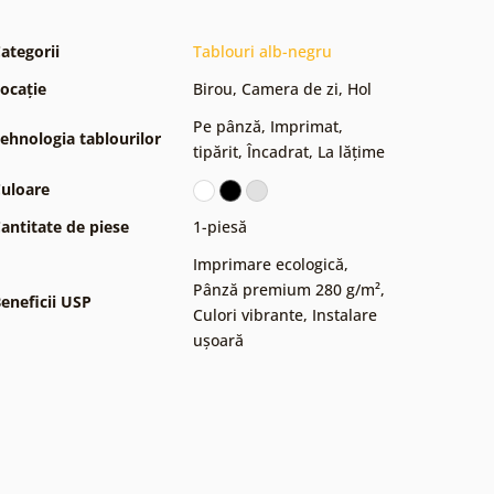
ategorii
Tablouri alb-negru
ocație
Birou
,
Camera de zi
,
Hol
Pe pânză
,
Imprimat,
ehnologia tablourilor
tipărit
,
Încadrat
,
La lățime
uloare
antitate de piese
1-piesă
Imprimare ecologică
,
Pânză premium 280 g/m²
,
eneficii USP
Culori vibrante
,
Instalare
ușoară