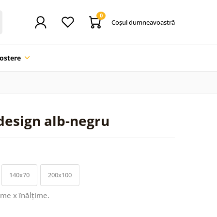
0
Coşul dumneavoastră
ostere
 design alb-negru
140x70
200x100
ime x înălțime.