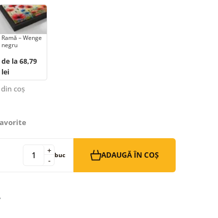
Ramă – Wenge
negru
de la 68,79
lei
 din coș
avorite
+
ADAUGĂ ÎN COȘ
buc
-