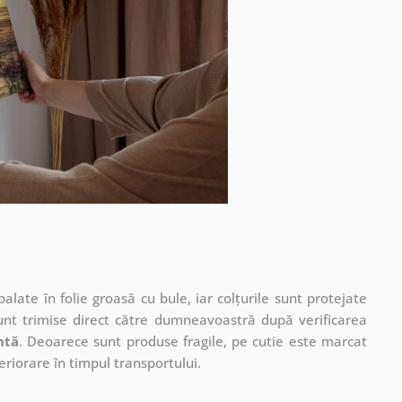
ate în folie groasă cu bule, iar colțurile sunt protejate
unt trimise direct către dumneavoastră după verificarea
ntă
. Deoarece sunt produse fragile, pe cutie este marcat
eriorare în timpul transportului.