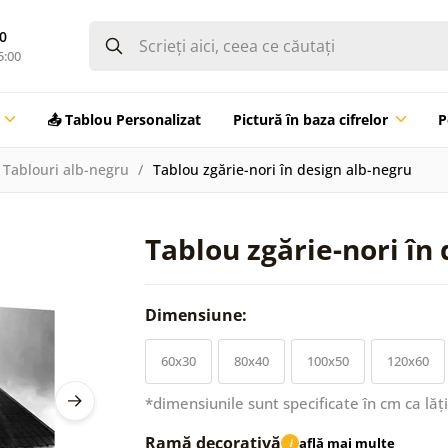
0
5:00
📤 Tablou Personalizat
Pictură în baza cifrelor
P
Tablouri alb-negru
Tablou zgărie-nori în design alb-negru
Tablou zgărie-nori în
Dimensiune:
60x30
80x40
100x50
120x60
*dimensiunile sunt specificate în cm ca lăț
Ramă decorativă
află mai multe
i