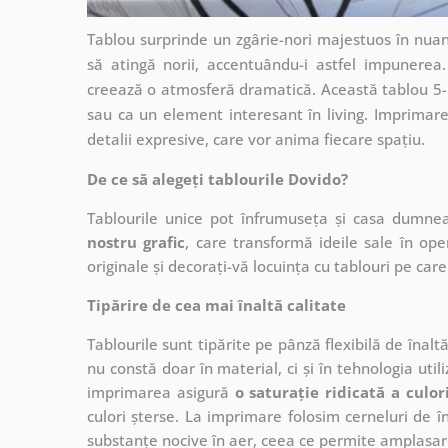
Tablou surprinde un zgârie-nori majestuos în nuanț
să atingă norii, accentuându-i astfel impunerea.
creează o atmosferă dramatică. Această tablou 5-pi
sau ca un element interesant în living. Imprimarea
detalii expresive, care vor anima fiecare spațiu.
De ce să alegeți tablourile Dovido?
Tablourile unice pot înfrumuseța și casa dumne
nostru grafic
, care
transformă ideile sale în op
originale și decorați-vă locuința cu tablouri pe care 
Tipărire de cea mai înaltă calitate
Tablourile sunt tipărite pe pânză flexibilă de înalt
nu constă doar în material, ci și în tehnologia utiliz
imprimarea asigură
o saturație ridicată a culor
culori șterse. La imprimare folosim cerneluri de în
substanțe nocive în aer, ceea ce permite amplasare