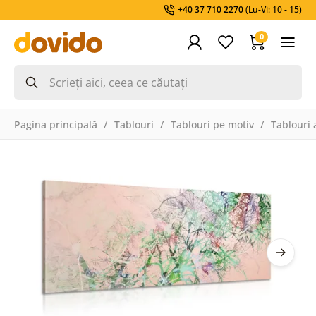
+40 37 710 2270
(Lu-Vi: 10 - 15)
0
Pagina principală
Tablouri
Tablouri pe motiv
Tablouri 