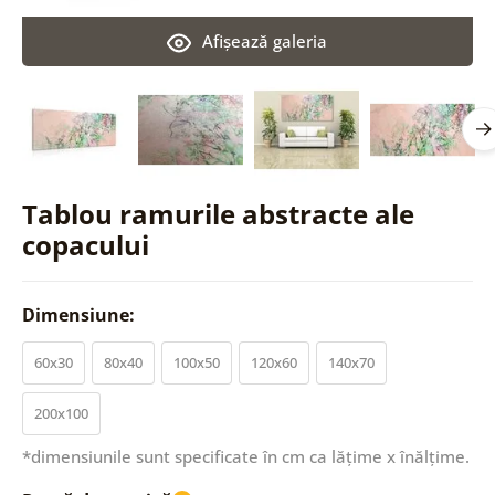
Afişează galeria
Tablou ramurile abstracte ale
copacului
Dimensiune:
60x30
80x40
100x50
120x60
140x70
200x100
*dimensiunile sunt specificate în cm ca lățime x înălțime.