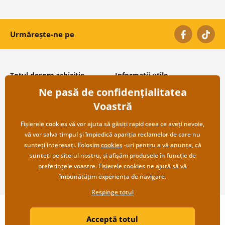
Urmărește-ne pe
Totul despre achiziție
Informații utile
Ne pasă de confidențialitatea
Condiții și termeni generali
Despre noi
Protecția datelor personale
Întrebări frecvente
Voastră
Transport și modalități de plată
Contacte
Returnare
Cooperare angro
Fișierele cookies vă vor ajuta să găsiți rapid ceea ce aveți nevoie,
vă vor salva timpul și împiedică apariția reclamelor de care nu
sunteți interesați. Folosim
cookies
-uri pentru a vă anunța, că
sunteți pe site-ul nostru, și afișăm produsele în funcție de
preferințele voastre. Fișierele cookies ne ajută să vă
îmbunătățim experiența de navigare.
Respinge totul
Copyright ©2019 © Dovido.ro.
Acceptă totul
Webdesign
Litvanyi.sk
| Magazinul online a fost creat de