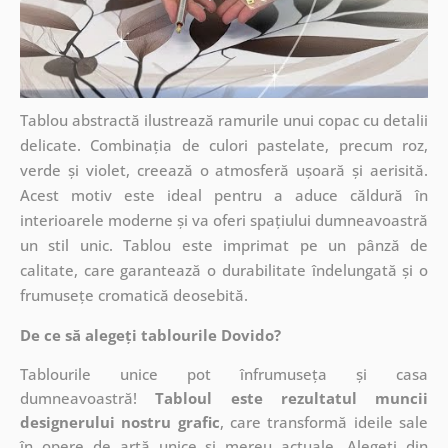
Tablou abstractă ilustrează ramurile unui copac cu detalii
delicate. Combinația de culori pastelate, precum roz,
verde și violet, creează o atmosferă ușoară și aerisită.
Acest motiv este ideal pentru a aduce căldură în
interioarele moderne și va oferi spațiului dumneavoastră
un stil unic. Tablou este imprimat pe un pânză de
calitate, care garantează o durabilitate îndelungată și o
frumusețe cromatică deosebită.
De ce să alegeți tablourile Dovido?
Tablourile unice pot înfrumuseța și casa
dumneavoastră!
Tabloul este rezultatul muncii
designerului nostru grafic
, care
transformă ideile sale
în opere de artă unice și mereu actuale. Alegeți din