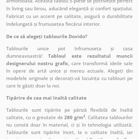
armonioasă. Această tablou 5-piese se potrivește perfect
în living sau birou, aducând eleganță și confort spațiului.
Fabricat cu un accent pe calitate, asigură o durabilitate
îndelungată și frumusețea fiecărui interior.
De ce să alegeți tablourile Dovido?
Tablourile unice pot înfrumuseța și casa
dumneavoastră!
Tabloul este rezultatul muncii
designerului nostru grafic
, care
transformă ideile sale
în opere de artă unice și mereu actuale. Alegeți din
modelele originale și decorați-vă locuința cu tablouri pe
care le găsiți doar la noi.
Tipărire de cea mai înaltă calitate
Tablourile sunt tipărite pe pânză flexibilă de înaltă
2
calitate, cu o greutate de
280 g/m
. Calitatea tablourilor
nu constă doar în material, ci și în tehnologia utilizată.
Tablourile sunt tipărite încet, la o calitate înaltă, iar