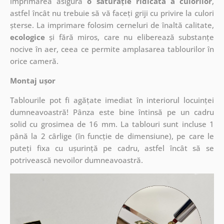
imprimarea asigură
o saturație ridicată a culorilor
,
astfel încât nu trebuie să vă faceți griji cu privire la culori
șterse. La imprimare folosim cerneluri de înaltă calitate,
ecologice
și fără miros, care nu eliberează substanțe
nocive în aer, ceea ce permite amplasarea tablourilor în
orice cameră.
Montaj ușor
Tablourile pot fi agățate imediat în interiorul locuinței
dumneavoastră! Pânza este bine întinsă pe un cadru
solid cu grosimea de 16 mm. La tablouri sunt incluse 1
până la 2 cârlige (în funcție de dimensiune), pe care le
puteți fixa cu ușurință pe cadru, astfel încât să se
potrivească nevoilor dumneavoastră.