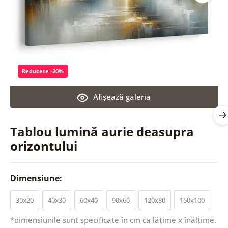
Reducere -20%
Afişează galeria
Tablou lumină aurie deasupra
orizontului
Dimensiune:
30x20
40x30
60x40
90x60
120x80
150x100
*dimensiunile sunt specificate în cm ca lățime x înălțime.