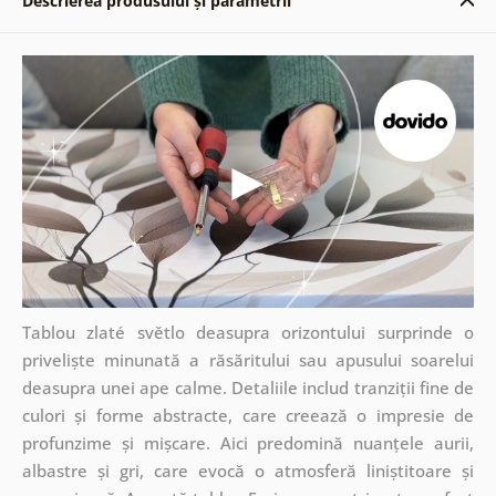
Descrierea produsului și parametrii
Tablou zlaté světlo deasupra orizontului surprinde o
priveliște minunată a răsăritului sau apusului soarelui
deasupra unei ape calme. Detaliile includ tranziții fine de
culori și forme abstracte, care creează o impresie de
profunzime și mișcare. Aici predomină nuanțele aurii,
albastre și gri, care evocă o atmosferă liniștitoare și