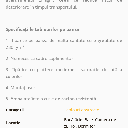
avertismentul „fragil”, ceea ce reduce riscul de
deteriorare în timpul transportului.
Specificațiile tablourilor pe pânză
1. Tipărite pe pânză de înaltă calitate cu o greutate de
2
280 g/m
2. Nu necesită cadru suplimentar
3. Tipărire cu plottere moderne - saturație ridicată a
culorilor
4. Montaj ușor
5. Ambalate într-o cutie de carton rezistentă
Categorii
Tablouri abstracte
Bucătărie
,
Baie
,
Camera de
Locație
zi
,
Hol
,
Dormitor