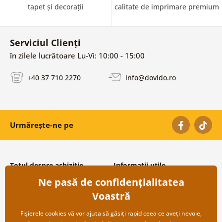
tapet și decorații
calitate de imprimare premium
Serviciul Clienți
în zilele lucrătoare Lu-Vi: 10:00 - 15:00
+40 37 710 2270
info@dovido.ro
Urmărește-ne pe
Totul despre achiziție
Informații utile
Ne pasă de confidențialitatea
Condiții și termeni generali
Despre noi
Protecția datelor personale
Întrebări frecvente
Voastră
Transport și modalități de plată
Contacte
Returnare
Cooperare angro
Fișierele cookies vă vor ajuta să găsiți rapid ceea ce aveți nevoie,