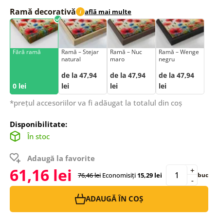
Ramă decorativă
află mai multe
i
Fără ramă
Ramă – Stejar
Ramă – Nuc
Ramă – Wenge
natural
maro
negru
de la 47,94
de la 47,94
de la 47,94
0 lei
lei
lei
lei
*prețul accesoriilor va fi adăugat la totalul din coș
Disponibilitate:
În stoc
Adaugă la favorite
61,16 lei
+
76,46 lei
Economisiți
15,29 lei
buc
-
ADAUGĂ ÎN COȘ