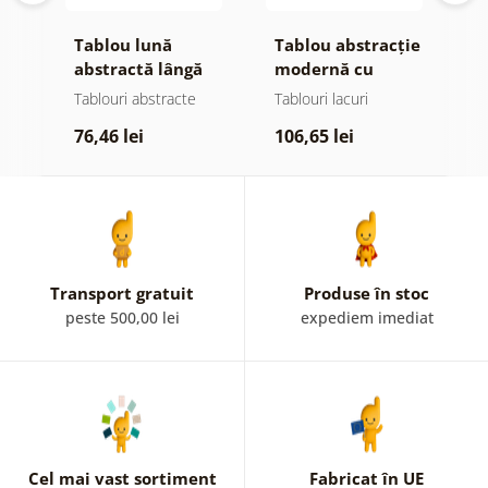
Tablou lună
Tablou abstracție
T
te
abstractă lângă
modernă cu
d
apă
natură
Tablouri abstracte
Tablouri lacuri
T
76,46 lei
106,65 lei
7
Transport gratuit
Produse în stoc
peste 500,00 lei
expediem imediat
Cel mai vast sortiment
Fabricat în UE