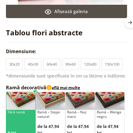
Afişează galeria
Tablou flori abstracte
Dimensiune:
30x20
40x30
60x40
90x60
120x80
150x100
*dimensiunile sunt specificate în cm ca lățime x înălțime.
Ramă decorativă
află mai multe
i
Fără ramă
Ramă – Stejar
Ramă – Nuc
Ramă – Wenge
natural
maro
negru
de la 47,94
de la 47,94
de la 47,94
0 lei
lei
lei
lei