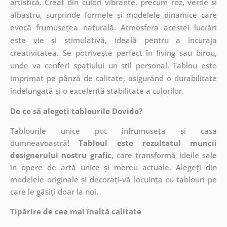
artistică. Creat din culori vibrante, precum roz, verde și
albastru, surprinde formele și modelele dinamice care
evocă frumusețea naturală. Atmosfera acestei lucrări
este vie și stimulativă, ideală pentru a încuraja
creativitatea. Se potrivește perfect în living sau birou,
unde va conferi spațiului un stil personal. Tablou este
imprimat pe pânză de calitate, asigurând o durabilitate
îndelungată și o excelentă stabilitate a culorilor.
De ce să alegeți tablourile Dovido?
Tablourile unice pot înfrumuseța și casa
dumneavoastră!
Tabloul este rezultatul muncii
designerului nostru grafic
, care
transformă ideile sale
în opere de artă unice și mereu actuale. Alegeți din
modelele originale și decorați-vă locuința cu tablouri pe
care le găsiți doar la noi.
Tipărire de cea mai înaltă calitate