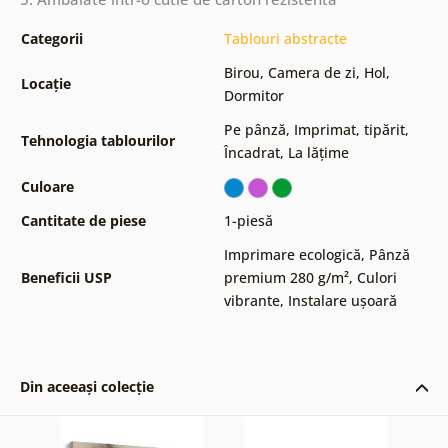
Categorii
Tablouri abstracte
Birou
,
Camera de zi
,
Hol
,
Locație
Dormitor
Pe pânză
,
Imprimat, tipărit
,
Tehnologia tablourilor
Încadrat
,
La lățime
Culoare
Cantitate de piese
1-piesă
Imprimare ecologică
,
Pânză
Beneficii USP
premium 280 g/m²
,
Culori
vibrante
,
Instalare ușoară
Din aceeași colecție