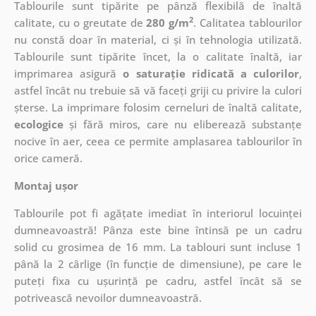
Tablourile sunt tipărite pe pânză flexibilă de înaltă
2
calitate, cu o greutate de
280 g/m
. Calitatea tablourilor
nu constă doar în material, ci și în tehnologia utilizată.
Tablourile sunt tipărite încet, la o calitate înaltă, iar
imprimarea asigură
o saturație ridicată a culorilor
,
astfel încât nu trebuie să vă faceți griji cu privire la culori
șterse. La imprimare folosim cerneluri de înaltă calitate,
ecologice
și fără miros, care nu eliberează substanțe
nocive în aer, ceea ce permite amplasarea tablourilor în
orice cameră.
Montaj ușor
Tablourile pot fi agățate imediat în interiorul locuinței
dumneavoastră! Pânza este bine întinsă pe un cadru
solid cu grosimea de 16 mm. La tablouri sunt incluse 1
până la 2 cârlige (în funcție de dimensiune), pe care le
puteți fixa cu ușurință pe cadru, astfel încât să se
potrivească nevoilor dumneavoastră.