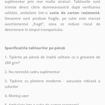
suplimentar prin mai multe straturi.
Tablourile sunt
trimise direct către dumneavoastră după verificarea
calității, ambalate într-o
cutie de carton rezistentă
.
Deoarece sunt produse fragile, pe cutie este marcat
avertismentul „fragil”, ceea ce reduce riscul de
deteriorare în timpul transportului.
Specificațiile tablourilor pe pânză
1. Tipărite pe pânză de înaltă calitate cu o greutate de
2
280 g/m
2. Nu necesită cadru suplimentar
3. Tipărire cu plottere moderne - saturație ridicată a
culorilor
4. Montaj ușor
5. Ambalate într-o cutie de carton rezistentă