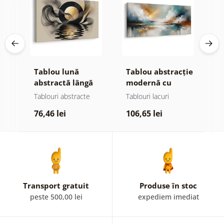
e
Tablou lună
Tablou abstracție
T
abstractă lângă
modernă cu
a
apă
natură
o
Tablouri abstracte
Tablouri lacuri
T
76,46 lei
106,65 lei
7
Transport gratuit
Produse în stoc
peste 500,00 lei
expediem imediat