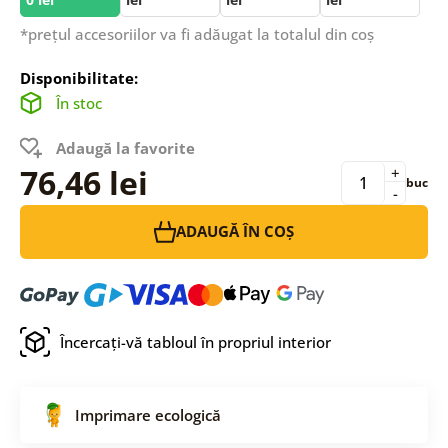
*prețul accesoriilor va fi adăugat la totalul din coș
Disponibilitate:
În stoc
Adaugă la favorite
76,46 lei
+
buc
-
ADAUGĂ ÎN COȘ
Încercați-vă tabloul în propriul interior
Imprimare ecologică