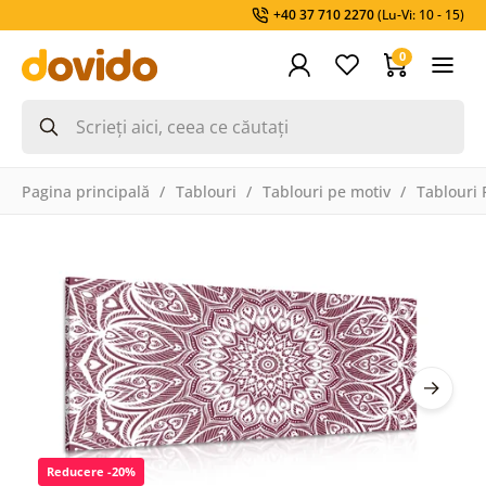
+40 37 710 2270
(Lu-Vi: 10 - 15)
0
Pagina principală
Tablouri
Tablouri pe motiv
Tablouri 
Reducere -20%