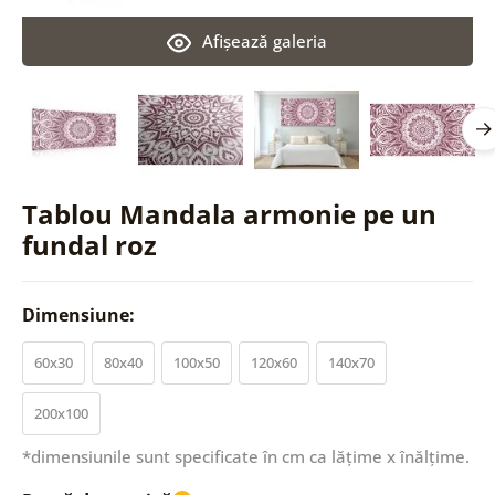
Afişează galeria
Tablou Mandala armonie pe un
fundal roz
Dimensiune:
60x30
80x40
100x50
120x60
140x70
200x100
*dimensiunile sunt specificate în cm ca lățime x înălțime.