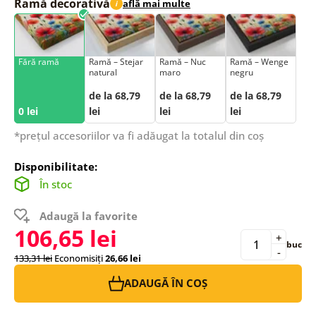
Ramă decorativă
află mai multe
i
Fără ramă
Ramă – Stejar
Ramă – Nuc
Ramă – Wenge
natural
maro
negru
de la 68,79
de la 68,79
de la 68,79
0 lei
lei
lei
lei
*prețul accesoriilor va fi adăugat la totalul din coș
Disponibilitate:
În stoc
Adaugă la favorite
106,65 lei
+
buc
-
133,31 lei
Economisiți
26,66 lei
ADAUGĂ ÎN COȘ