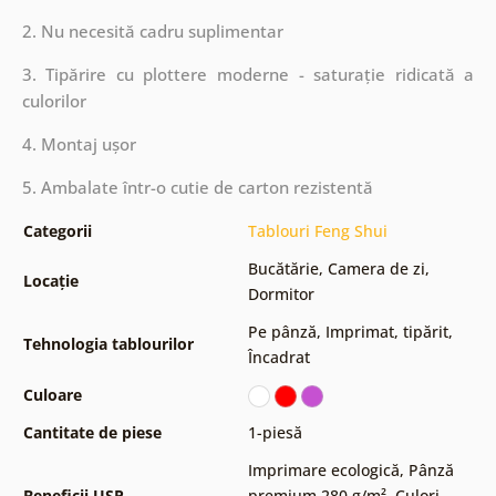
2. Nu necesită cadru suplimentar
3. Tipărire cu plottere moderne - saturație ridicată a
culorilor
4. Montaj ușor
5. Ambalate într-o cutie de carton rezistentă
Categorii
Tablouri Feng Shui
Bucătărie
,
Camera de zi
,
Locație
Dormitor
Pe pânză
,
Imprimat, tipărit
,
Tehnologia tablourilor
Încadrat
Culoare
Cantitate de piese
1-piesă
Imprimare ecologică
,
Pânză
Beneficii USP
premium 280 g/m²
,
Culori