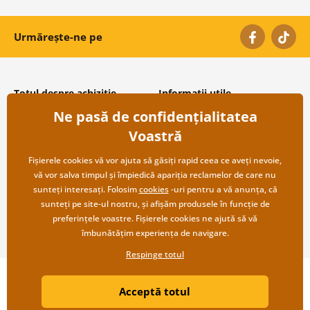
Urmărește-ne pe
Totul despre achiziție
Informații utile
Ne pasă de confidențialitatea
Condiții și termeni generali
Despre noi
Protecția datelor personale
Întrebări frecvente
Voastră
Transport și modalități de plată
Contacte
Returnare
Cooperare angro
Fișierele cookies vă vor ajuta să găsiți rapid ceea ce aveți nevoie,
vă vor salva timpul și împiedică apariția reclamelor de care nu
sunteți interesați. Folosim
cookies
-uri pentru a vă anunța, că
sunteți pe site-ul nostru, și afișăm produsele în funcție de
preferințele voastre. Fișierele cookies ne ajută să vă
îmbunătățim experiența de navigare.
Respinge totul
Copyright ©2019 © Dovido.ro.
Acceptă totul
Webdesign
Litvanyi.sk
| Magazinul online a fost creat de