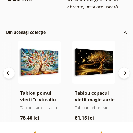
vibrante
,
Instalare ușoară
Din aceeași colecție
e
Tablou pomul
Tablou copacul
T
 și
vieții în vitraliu
vieții magie aurie
v
colorat
ii
Tablouri arborii vieții
Tablouri arborii vieții
Ta
76,46 lei
61,16 lei
6