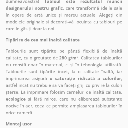
dumneavoastră!
Tabloul este rezultatul muncii
designerului nostru grafic
, care
transformă ideile sale
în opere de artă unice și mereu actuale. Alegeți din
modelele originale și decorați-vă locuința cu tablouri pe
care le găsiți doar la noi.
Tipărire de cea mai înaltă calitate
Tablourile sunt tipărite pe pânză flexibilă de înaltă
2
calitate, cu o greutate de
280 g/m
. Calitatea tablourilor
nu constă doar în material, ci și în tehnologia utilizată.
Tablourile sunt tipărite încet, la o calitate înaltă, iar
imprimarea asigură
o saturație ridicată a culorilor
,
astfel încât nu trebuie să vă faceți griji cu privire la culori
șterse. La imprimare folosim cerneluri de înaltă calitate,
ecologice
și fără miros, care nu eliberează substanțe
nocive în aer, ceea ce permite amplasarea tablourilor în
orice cameră.
Montaj ușor