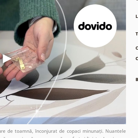
L
T
C
C
B
ădure de toamnă, înconjurat de copaci minunați. Nuantele