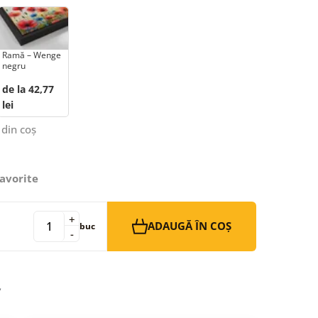
Ramă – Wenge
negru
de la 42,77
lei
 din coș
avorite
+
ADAUGĂ ÎN COȘ
buc
-