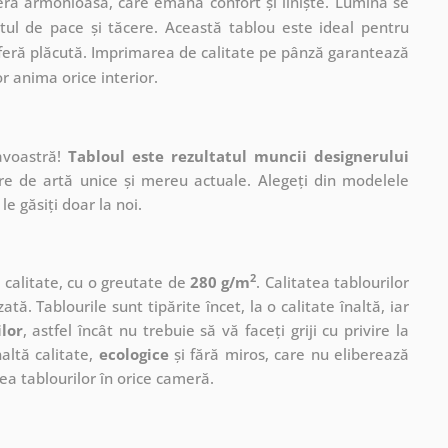
eră armonioasă, care emană confort și liniște. Lumina se
tul de pace și tăcere. Această tablou este ideal pentru
sferă plăcută. Imprimarea de calitate pe pânză garantează
or anima orice interior.
avoastră!
Tabloul este rezultatul muncii designerului
ere de artă unice și mereu actuale. Alegeți din modelele
le găsiți doar la noi.
2
ă calitate, cu o greutate de
280 g/m
. Calitatea tablourilor
ată. Tablourile sunt tipărite încet, la o calitate înaltă, iar
ilor
, astfel încât nu trebuie să vă faceți griji cu privire la
altă calitate,
ecologice
și fără miros, care nu eliberează
a tablourilor în orice cameră.