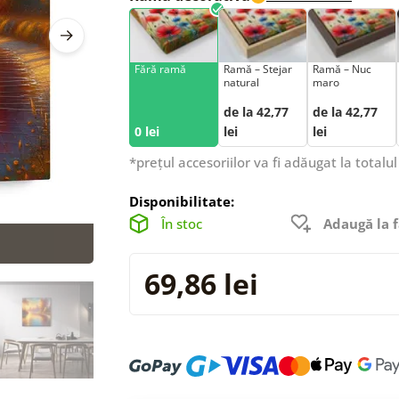
Fără ramă
Ramă – Stejar
Ramă – Nuc
natural
maro
de la 42,77
de la 42,77
0 lei
lei
lei
*prețul accesoriilor va fi adăugat la totalul
Disponibilitate:
În stoc
Adaugă la f
69,86 lei