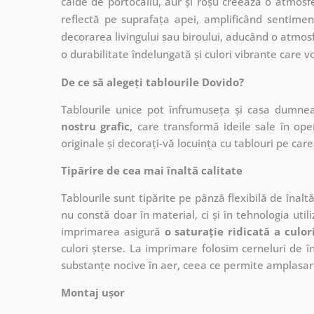
calde de portocaliu, aur și roșu creează o atmosf
reflectă pe suprafața apei, amplificând sentimen
decorarea livingului sau biroului, aducând o atmo
o durabilitate îndelungată și culori vibrante care v
De ce să alegeți tablourile Dovido?
Tablourile unice pot înfrumuseța și casa dumne
nostru grafic
, care
transformă ideile sale în op
originale și decorați-vă locuința cu tablouri pe care 
Tipărire de cea mai înaltă calitate
Tablourile sunt tipărite pe pânză flexibilă de înalt
nu constă doar în material, ci și în tehnologia utiliz
imprimarea asigură
o saturație ridicată a culor
culori șterse. La imprimare folosim cerneluri de în
substanțe nocive în aer, ceea ce permite amplasare
Montaj ușor