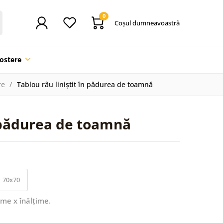
0
Coşul dumneavoastră
ostere
re
Tablou râu liniștit în pădurea de toamnă
n pădurea de toamnă
70x70
ime x înălțime.