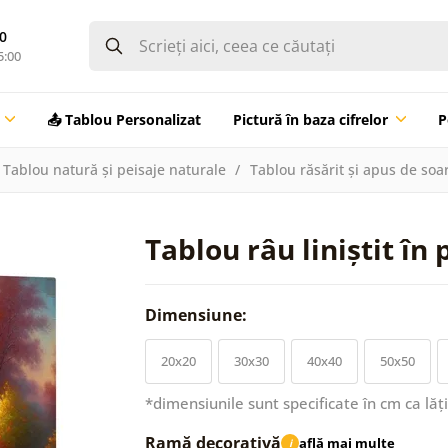
0
5:00
📤 Tablou Personalizat
Pictură în baza cifrelor
P
Tablou natură și peisaje naturale
Tablou răsărit și apus de soa
Tablou râu liniștit î
Dimensiune:
20x20
30x30
40x40
50x50
*dimensiunile sunt specificate în cm ca lăț
Ramă decorativă
află mai multe
i