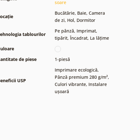
soare
Bucătărie
,
Baie
,
Camera
ocație
de zi
,
Hol
,
Dormitor
Pe pânză
,
Imprimat,
ehnologia tablourilor
tipărit
,
Încadrat
,
La lățime
uloare
antitate de piese
1-piesă
Imprimare ecologică
,
Pânză premium 280 g/m²
,
eneficii USP
Culori vibrante
,
Instalare
ușoară