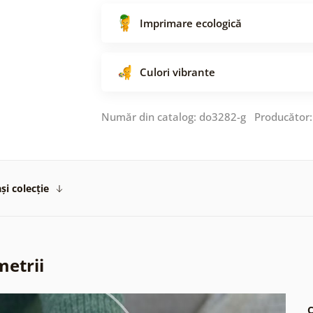
Imprimare ecologică
Culori vibrante
Număr din catalog: do3282-g Producător
și colecție
metrii
C