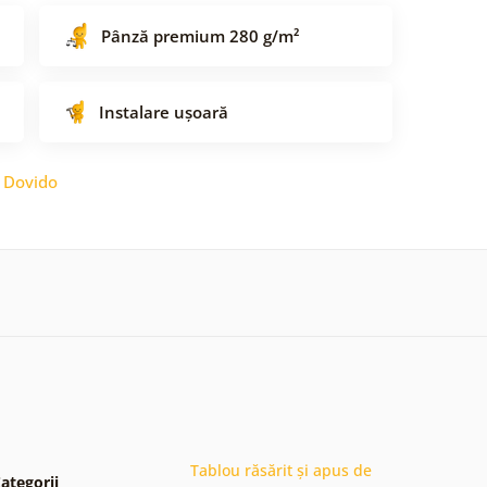
Pânză premium 280 g/m²
Instalare ușoară
:
Dovido
Tablou răsărit și apus de
ategorii