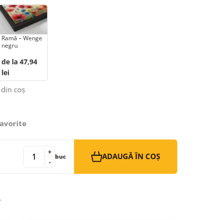
Ramă – Wenge
negru
de la 47,94
lei
 din coș
avorite
+
ADAUGĂ ÎN COȘ
buc
-