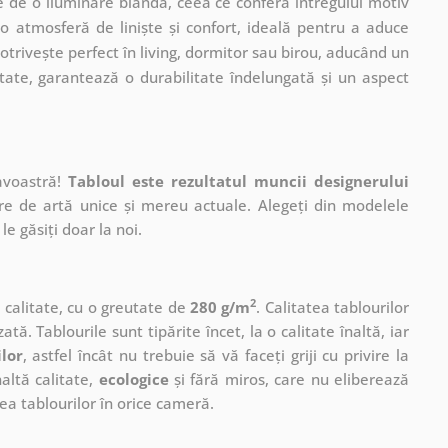
te de o iluminare blândă, ceea ce conferă întregului motiv
o atmosferă de liniște și confort, ideală pentru a aduce
otrivește perfect în living, dormitor sau birou, aducând un
tate, garantează o durabilitate îndelungată și un aspect
avoastră!
Tabloul este rezultatul muncii designerului
ere de artă unice și mereu actuale. Alegeți din modelele
le găsiți doar la noi.
2
ă calitate, cu o greutate de
280 g/m
. Calitatea tablourilor
ată. Tablourile sunt tipărite încet, la o calitate înaltă, iar
ilor
, astfel încât nu trebuie să vă faceți griji cu privire la
altă calitate,
ecologice
și fără miros, care nu eliberează
a tablourilor în orice cameră.