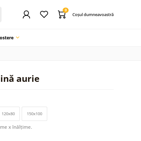
0
Coşul dumneavoastră
ostere
ină aurie
120x80
150x100
ime x înălțime.