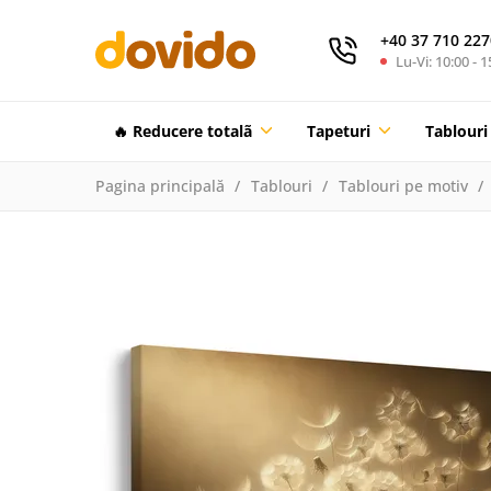
+40 37 710 227
Lu-Vi: 10:00 - 1
🔥 Reducere totalã
Tapeturi
Tablouri
Pagina principală
Tablouri
Tablouri pe motiv