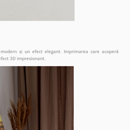
t modern și un efect elegant. Imprimarea care acoperă
 efect 3D impresionant.