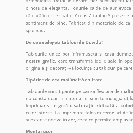
armonioasă. Detaliile fiecărei flori sunt accentua
o notă de eleganță. Tonurile calde de aur evocă 
căldură în orice spațiu. Această tablou 5-piese se p
sentiment de bine. Fabricat din materiale de cali
splendid.
De ce să alegeți tablourile Dovido?
Tablourile unice pot înfrumuseța și casa dumne
nostru grafic
, care
transformă ideile sale în op
originale și decorați-vă locuința cu tablouri pe care 
Tipărire de cea mai înaltă calitate
Tablourile sunt tipărite pe pânză flexibilă de înalt
nu constă doar în material, ci și în tehnologia utiliz
imprimarea asigură
o saturație ridicată a culor
culori șterse. La imprimare folosim cerneluri de în
substanțe nocive în aer, ceea ce permite amplasare
Montaj ușor