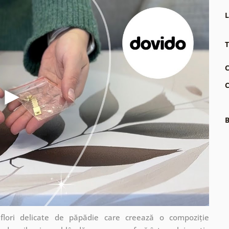
L
T
C
C
B
flori delicate de păpădie care creează o compoziție