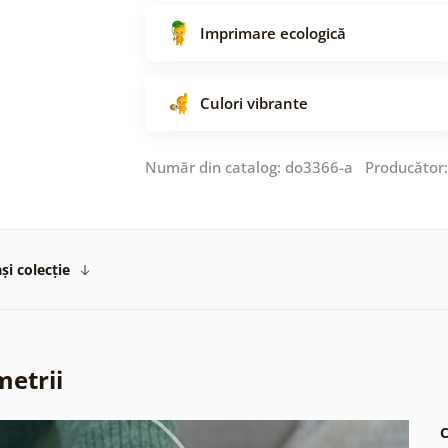
Imprimare ecologică
Culori vibrante
Număr din catalog: do3366-a Producător
și colecție
metrii
C