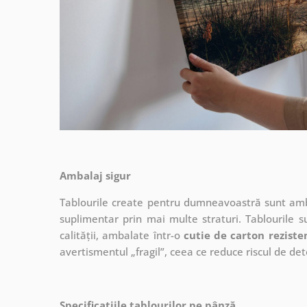
Ambalaj sigur
Tablourile create pentru dumneavoastră sunt ambal
suplimentar prin mai multe straturi.
Tablourile s
calității, ambalate într-o
cutie de carton reziste
avertismentul „fragil”, ceea ce reduce riscul de det
Specificațiile tablourilor pe pânză