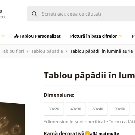
0
5:00
📤 Tablou Personalizat
Pictură în baza cifrelor
P
Tablou flori
Tablou păpădie
Tablou păpădii în lumină aurie
Tablou păpădii în lum
Dimensiune:
30x20
40x30
60x40
90x60
*dimensiunile sunt specificate în cm ca lăț
Ramă decorativă
află mai multe
i