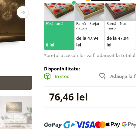
Fără ramă
Ramă – Stejar
Ramă – Nuc
natural
maro
de la 47,94
de la 47,94
0 lei
lei
lei
*prețul accesoriilor va fi adăugat la totalul
Disponibilitate:
În stoc
Adaugă la f
76,46 lei