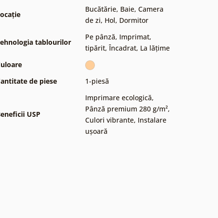
Bucătărie
,
Baie
,
Camera
ocație
de zi
,
Hol
,
Dormitor
Pe pânză
,
Imprimat,
ehnologia tablourilor
tipărit
,
Încadrat
,
La lățime
uloare
antitate de piese
1-piesă
Imprimare ecologică
,
Pânză premium 280 g/m²
,
eneficii USP
Culori vibrante
,
Instalare
ușoară