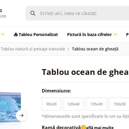
0
5:00
📤 Tablou Personalizat
Pictură în baza cifrelor
P
Tablou natură și peisaje naturale
Tablou ocean de gheață
Tablou ocean de ghea
Dimensiune:
90x30
120x40
135x45
150x50
*dimensiunile sunt specificate în cm ca lăț
Ramă decorativă
află mai multe
i