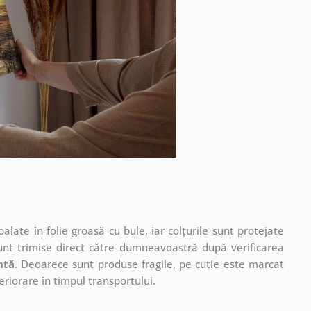
ate în folie groasă cu bule, iar colțurile sunt protejate
unt trimise direct către dumneavoastră după verificarea
ntă
. Deoarece sunt produse fragile, pe cutie este marcat
eriorare în timpul transportului.