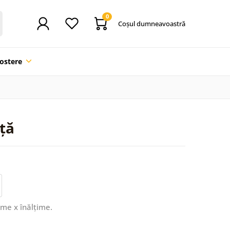
0
Coşul dumneavoastră
ostere
ță
ime x înălțime.