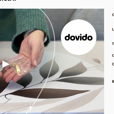
C
L
T
C
C
B