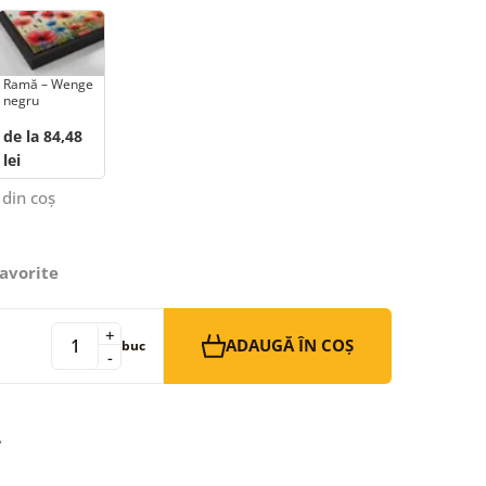
Ramă – Wenge
negru
de la 84,48
lei
 din coș
avorite
+
ADAUGĂ ÎN COȘ
buc
-