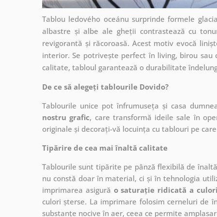
Tablou ledového oceánu surprinde formele glaci
albastre și albe ale gheții contrastează cu ton
revigorantă și răcoroasă. Acest motiv evocă liniște
interior. Se potrivește perfect în living, birou sau
calitate, tabloul garantează o durabilitate îndelunga
De ce să alegeți tablourile Dovido?
Tablourile unice pot înfrumuseța și casa dumne
nostru grafic
, care
transformă ideile sale în op
originale și decorați-vă locuința cu tablouri pe care 
Tipărire de cea mai înaltă calitate
Tablourile sunt tipărite pe pânză flexibilă de înalt
nu constă doar în material, ci și în tehnologia utiliz
imprimarea asigură
o saturație ridicată a culor
culori șterse. La imprimare folosim cerneluri de în
substanțe nocive în aer, ceea ce permite amplasare