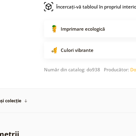
Încercați-vă tabloul în propriul interi
Imprimare ecologică
Culori vibrante
Număr din catalog: do938 Producător:
Do
și colecție
metrii