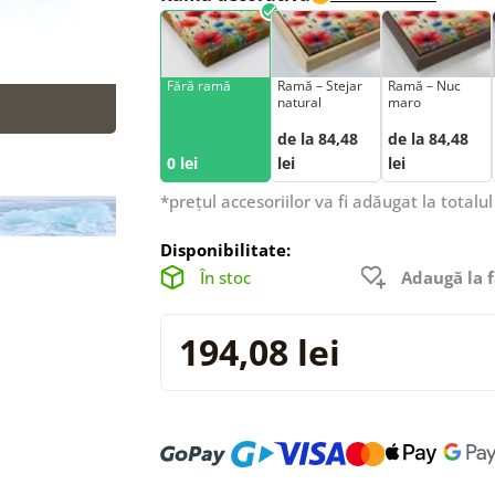
Fără ramă
Ramă – Stejar
Ramă – Nuc
natural
maro
de la 84,48
de la 84,48
0 lei
lei
lei
*prețul accesoriilor va fi adăugat la totalul
Disponibilitate:
În stoc
Adaugă la f
194,08 lei