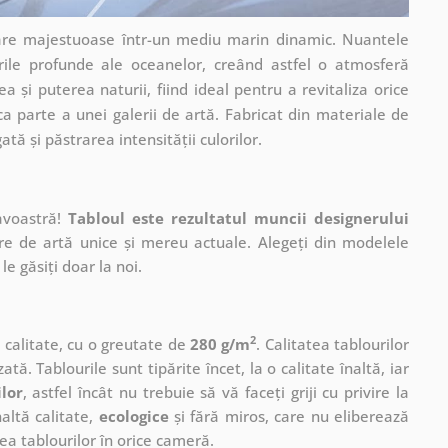
are majestuoase într-un mediu marin dinamic. Nuantele
urile profunde ale oceanelor, creând astfel o atmosferă
a și puterea naturii, fiind ideal pentru a revitaliza orice
 ca parte a unei galerii de artă. Fabricat din materiale de
tă și păstrarea intensității culorilor.
avoastră!
Tabloul este rezultatul muncii designerului
ere de artă unice și mereu actuale. Alegeți din modelele
le găsiți doar la noi.
2
ă calitate, cu o greutate de
280 g/m
. Calitatea tablourilor
ată. Tablourile sunt tipărite încet, la o calitate înaltă, iar
ilor
, astfel încât nu trebuie să vă faceți griji cu privire la
altă calitate,
ecologice
și fără miros, care nu eliberează
a tablourilor în orice cameră.