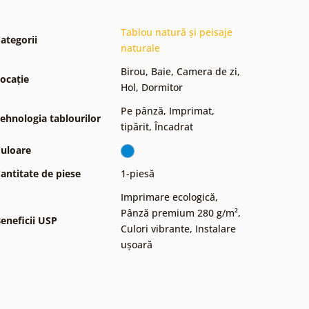
Tablou natură și peisaje
ategorii
naturale
Birou
,
Baie
,
Camera de zi
,
ocație
Hol
,
Dormitor
Pe pânză
,
Imprimat,
ehnologia tablourilor
tipărit
,
Încadrat
uloare
antitate de piese
1-piesă
Imprimare ecologică
,
Pânză premium 280 g/m²
,
eneficii USP
Culori vibrante
,
Instalare
ușoară