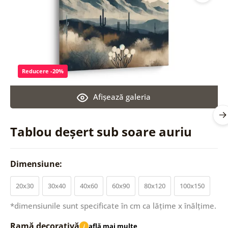
Reducere -20%
Afişează galeria
Tablou deșert sub soare auriu
Dimensiune:
20x30
30x40
40x60
60x90
80x120
100x150
*dimensiunile sunt specificate în cm ca lățime x înălțime.
Ramă decorativă
află mai multe
i