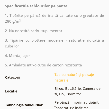
Specificațiile tablourilor pe pânză
1. Tipărite pe pânză de înaltă calitate cu o greutate de
2
280 g/m
2. Nu necesită cadru suplimentar
3. Tipărire cu plottere moderne - saturație ridicată a
culorilor
4. Montaj ușor
5. Ambalate într-o cutie de carton rezistentă
Tablou natură și peisaje
Categorii
naturale
Birou
,
Bucătărie
,
Camera de
Locație
zi
,
Hol
,
Dormitor
Pe pânză
,
Imprimat, tipărit
,
Tehnologia tablourilor
Încadrat
,
Pe înălțime