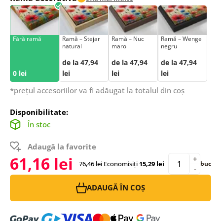
Fără ramă
Ramă – Stejar
Ramă – Nuc
Ramă – Wenge
natural
maro
negru
de la 47,94
de la 47,94
de la 47,94
0 lei
lei
lei
lei
*prețul accesoriilor va fi adăugat la totalul din coș
Disponibilitate:
În stoc
Adaugă la favorite
61,16 lei
+
76,46 lei
Economisiți
15,29 lei
buc
-
ADAUGĂ ÎN COȘ