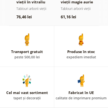
or
vieții în vitraliu
vieții magie aurie
s
colorat
ii
Tablouri arborii vieții
Tablouri arborii vieții
T
p
76,46 lei
61,16 lei
7
Transport gratuit
Produse în stoc
peste 500,00 lei
expediem imediat
Cel mai vast sortiment
Fabricat în UE
tapet și decorații
calitate de imprimare premium