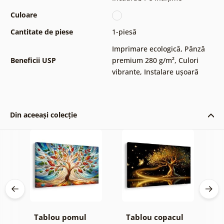
Culoare
Cantitate de piese
1-piesă
Imprimare ecologică
,
Pânză
Beneficii USP
premium 280 g/m²
,
Culori
vibrante
,
Instalare ușoară
Din aceeași colecție
Tablou pomul
Tablou copacul
T