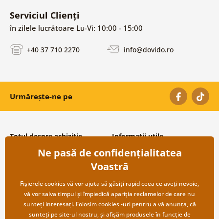
Serviciul Clienți
în zilele lucrătoare Lu-Vi: 10:00 - 15:00
+40 37 710 2270
info@dovido.ro
Urmărește-ne pe
Totul despre achiziție
Informații utile
Ne pasă de confidențialitatea
Condiții și termeni generali
Despre noi
Protecția datelor personale
Întrebări frecvente
Voastră
Transport și modalități de plată
Contacte
Returnare
Cooperare angro
Fișierele cookies vă vor ajuta să găsiți rapid ceea ce aveți nevoie,
vă vor salva timpul și împiedică apariția reclamelor de care nu
sunteți interesați. Folosim
cookies
-uri pentru a vă anunța, că
sunteți pe site-ul nostru, și afișăm produsele în funcție de