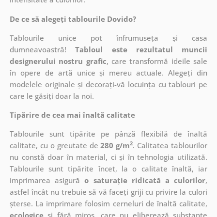
De ce să alegeți tablourile Dovido?
Tablourile unice pot înfrumuseța și casa
dumneavoastră!
Tabloul este rezultatul muncii
designerului nostru grafic
, care
transformă ideile sale
în opere de artă unice și mereu actuale. Alegeți din
modelele originale și decorați-vă locuința cu tablouri pe
care le găsiți doar la noi.
Tipărire de cea mai înaltă calitate
Tablourile sunt tipărite pe pânză flexibilă de înaltă
2
calitate, cu o greutate de
280 g/m
. Calitatea tablourilor
nu constă doar în material, ci și în tehnologia utilizată.
Tablourile sunt tipărite încet, la o calitate înaltă, iar
imprimarea asigură
o saturație ridicată a culorilor
,
astfel încât nu trebuie să vă faceți griji cu privire la culori
șterse. La imprimare folosim cerneluri de înaltă calitate,
ecologice
și fără miros, care nu eliberează substanțe