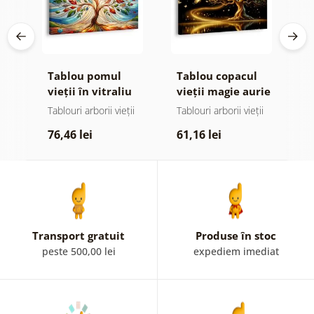
Tablou pomul
Tablou copacul
T
or
vieții în vitraliu
vieții magie aurie
s
colorat
ii
Tablouri arborii vieții
Tablouri arborii vieții
T
p
76,46 lei
61,16 lei
7
Transport gratuit
Produse în stoc
peste 500,00 lei
expediem imediat