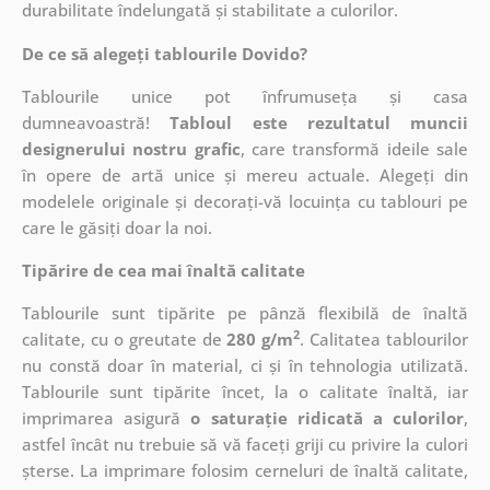
durabilitate îndelungată și stabilitate a culorilor.
De ce să alegeți tablourile Dovido?
Tablourile unice pot înfrumuseța și casa
dumneavoastră!
Tabloul este rezultatul muncii
designerului nostru grafic
, care
transformă ideile sale
în opere de artă unice și mereu actuale. Alegeți din
modelele originale și decorați-vă locuința cu tablouri pe
care le găsiți doar la noi.
Tipărire de cea mai înaltă calitate
Tablourile sunt tipărite pe pânză flexibilă de înaltă
2
calitate, cu o greutate de
280 g/m
. Calitatea tablourilor
nu constă doar în material, ci și în tehnologia utilizată.
Tablourile sunt tipărite încet, la o calitate înaltă, iar
imprimarea asigură
o saturație ridicată a culorilor
,
astfel încât nu trebuie să vă faceți griji cu privire la culori
șterse. La imprimare folosim cerneluri de înaltă calitate,