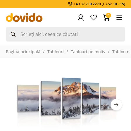
+40 37 710 2270
(Lu-Vi: 10 - 15)
0
Pagina principală
Tablouri
Tablouri pe motiv
Tablou na