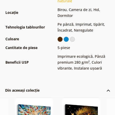
naturale
Birou
,
Camera de zi
,
Hol
,
Locație
Dormitor
Pe pânză
,
Imprimat, tipărit
,
Tehnologia tablourilor
Încadrat
,
Neregulate
Culoare
Cantitate de piese
5-piese
Imprimare ecologică
,
Pânză
Beneficii USP
premium 280 g/m²
,
Culori
vibrante
,
Instalare ușoară
Din aceeași colecție