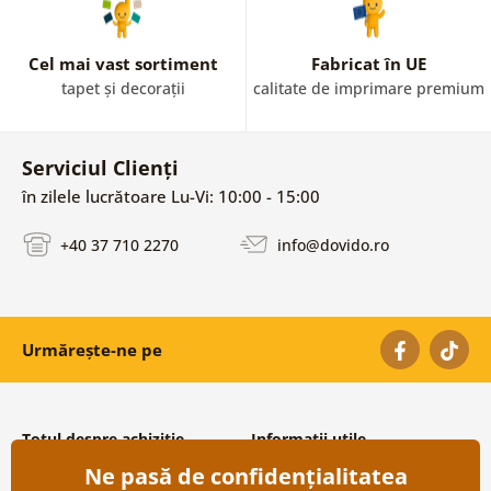
Cel mai vast sortiment
Fabricat în UE
tapet și decorații
calitate de imprimare premium
Serviciul Clienți
în zilele lucrătoare Lu-Vi: 10:00 - 15:00
+40 37 710 2270
info@dovido.ro
Urmărește-ne pe
Totul despre achiziție
Informații utile
Ne pasă de confidențialitatea
Condiții și termeni generali
Despre noi