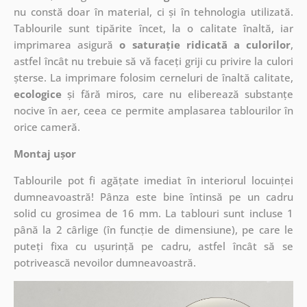
nu constă doar în material, ci și în tehnologia utilizată.
Tablourile sunt tipărite încet, la o calitate înaltă, iar
imprimarea asigură
o saturație ridicată a culorilor
,
astfel încât nu trebuie să vă faceți griji cu privire la culori
șterse. La imprimare folosim cerneluri de înaltă calitate,
ecologice
și fără miros, care nu eliberează substanțe
nocive în aer, ceea ce permite amplasarea tablourilor în
orice cameră.
Montaj ușor
Tablourile pot fi agățate imediat în interiorul locuinței
dumneavoastră! Pânza este bine întinsă pe un cadru
solid cu grosimea de 16 mm. La tablouri sunt incluse 1
până la 2 cârlige (în funcție de dimensiune), pe care le
puteți fixa cu ușurință pe cadru, astfel încât să se
potrivească nevoilor dumneavoastră.