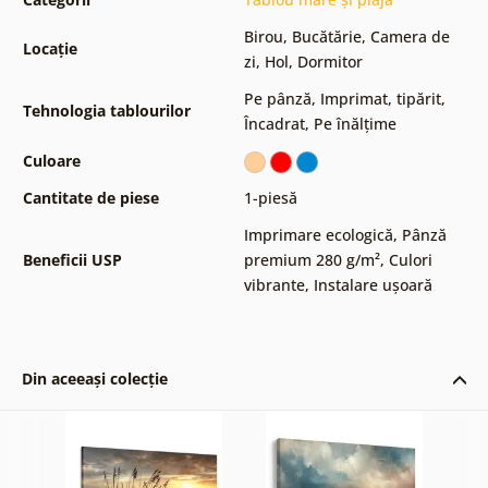
Birou
,
Bucătărie
,
Camera de
Locație
zi
,
Hol
,
Dormitor
Pe pânză
,
Imprimat, tipărit
,
Tehnologia tablourilor
Încadrat
,
Pe înălțime
Culoare
Cantitate de piese
1-piesă
Imprimare ecologică
,
Pânză
Beneficii USP
premium 280 g/m²
,
Culori
vibrante
,
Instalare ușoară
Din aceeași colecție