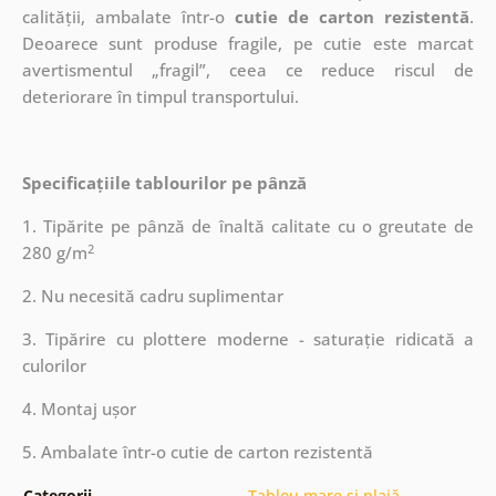
calității, ambalate într-o
cutie de carton rezistentă
.
Deoarece sunt produse fragile, pe cutie este marcat
avertismentul „fragil”, ceea ce reduce riscul de
deteriorare în timpul transportului.
Specificațiile tablourilor pe pânză
1. Tipărite pe pânză de înaltă calitate cu o greutate de
2
280 g/m
2. Nu necesită cadru suplimentar
3. Tipărire cu plottere moderne - saturație ridicată a
culorilor
4. Montaj ușor
5. Ambalate într-o cutie de carton rezistentă
Categorii
Tablou mare și plajă