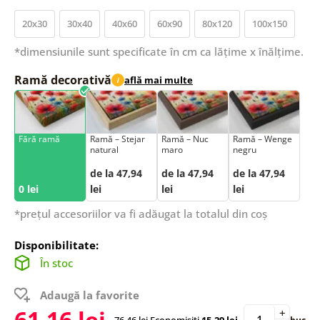
20x30
30x40
40x60
60x90
80x120
100x150
*dimensiunile sunt specificate în cm ca lățime x înălțime.
Ramă decorativă
află mai multe
i
Fără ramă
Ramă – Stejar
Ramă – Nuc
Ramă – Wenge
natural
maro
negru
de la 47,94
de la 47,94
de la 47,94
0 lei
lei
lei
lei
*prețul accesoriilor va fi adăugat la totalul din coș
Disponibilitate:
În stoc
Adaugă la favorite
61,16 lei
+
76,46 lei
Economisiți
15,29 lei
buc