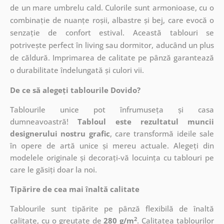
de un mare umbrelu cald. Culorile sunt armonioase, cu o
combinație de nuanțe roșii, albastre și bej, care evocă o
senzație de confort estival. Această tablouri se
potrivește perfect în living sau dormitor, aducând un plus
de căldură. Imprimarea de calitate pe pânză garantează
o durabilitate îndelungată și culori vii.
De ce să alegeți tablourile Dovido?
Tablourile unice pot înfrumuseța și casa
dumneavoastră!
Tabloul este rezultatul muncii
designerului nostru grafic
, care
transformă ideile sale
în opere de artă unice și mereu actuale. Alegeți din
modelele originale și decorați-vă locuința cu tablouri pe
care le găsiți doar la noi.
Tipărire de cea mai înaltă calitate
Tablourile sunt tipărite pe pânză flexibilă de înaltă
2
calitate, cu o greutate de
280 g/m
. Calitatea tablourilor