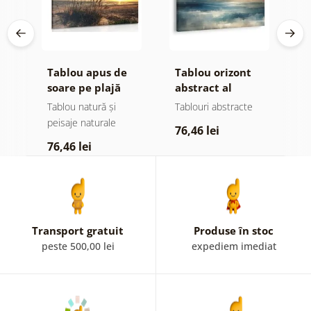
Tablou apus de
Tablou orizont
T
re
soare pe plajă
abstract al
l
oceanului
Tablou natură și
Tablouri abstracte
T
peisaje naturale
76,46 lei
7
76,46 lei
Transport gratuit
Produse în stoc
peste 500,00 lei
expediem imediat