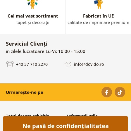
Cel mai vast sortiment
Fabricat în UE
tapet și decorații
calitate de imprimare premium
Serviciul Clienți
în zilele lucrătoare Lu-Vi: 10:00 - 15:00
+40 37 710 2270
info@dovido.ro
Urmărește-ne pe
Totul despre achiziție
Informații utile
Ne pasă de confidențialitatea
Condiții și termeni generali
Despre noi
Protecția datelor personale
Întrebări frecvente