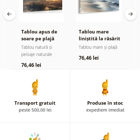
Tablou apus de
Tablou mare
T
soare pe plajă
liniștită la răsărit
a
o
Tablou natură și
Tablou mare și plajă
T
peisaje naturale
76,46 lei
7
76,46 lei
Transport gratuit
Produse în stoc
peste 500,00 lei
expediem imediat