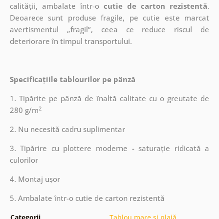
calității, ambalate într-o
cutie de carton rezistentă
.
Deoarece sunt produse fragile, pe cutie este marcat
avertismentul „fragil”, ceea ce reduce riscul de
deteriorare în timpul transportului.
Specificațiile tablourilor pe pânză
1. Tipărite pe pânză de înaltă calitate cu o greutate de
2
280 g/m
2. Nu necesită cadru suplimentar
3. Tipărire cu plottere moderne - saturație ridicată a
culorilor
4. Montaj ușor
5. Ambalate într-o cutie de carton rezistentă
Categorii
Tablou mare și plajă