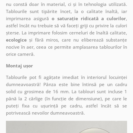
nu constă doar în material, ci și în tehnologia utilizată.
Tablourile sunt tipărite încet, la o calitate înaltă, iar
imprimarea asigură
o saturație ridicată a culorilor
,
astfel încât nu trebuie să vă faceți griji cu privire la culori
șterse. La imprimare folosim cerneluri de înaltă calitate,
ecologice
și fără miros, care nu eliberează substanțe
nocive în aer, ceea ce permite amplasarea tablourilor în
orice cameră.
Montaj ușor
Tablourile pot fi agățate imediat în interiorul locuinței
dumneavoastră! Pânza este bine întinsă pe un cadru
solid cu grosimea de 16 mm. La tablouri sunt incluse 1
până la 2 cârlige (în funcție de dimensiune), pe care le
puteți fixa cu ușurință pe cadru, astfel încât să se
potrivească nevoilor dumneavoastră.