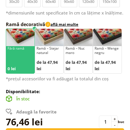
30x20
40x30
60x40
90x60
120x80
150x100
*dimensiunile sunt specificate în cm ca lățime x înălțime.
Ramă decorativă
află mai multe
i
Fără ramă
Ramă – Stejar
Ramă – Nuc
Ramă – Wenge
natural
maro
negru
de la 47,94
de la 47,94
de la 47,94
0 lei
lei
lei
lei
*prețul accesoriilor va fi adăugat la totalul din coș
Disponibilitate:
În stoc
Adaugă la favorite
76,46 lei
+
buc
-