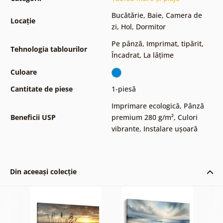
Bucătărie
,
Baie
,
Camera de
Locație
zi
,
Hol
,
Dormitor
Pe pânză
,
Imprimat, tipărit
,
Tehnologia tablourilor
Încadrat
,
La lățime
Culoare
Cantitate de piese
1-piesă
Imprimare ecologică
,
Pânză
Beneficii USP
premium 280 g/m²
,
Culori
vibrante
,
Instalare ușoară
Din aceeași colecție