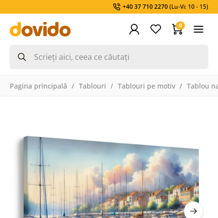
+40 37 710 2270
(Lu-Vi: 10 - 15)
0
Pagina principală
Tablouri
Tablouri pe motiv
Tablou na