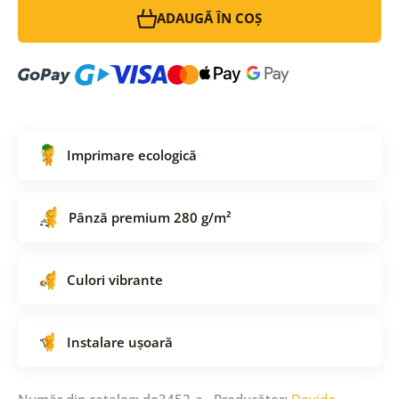
ADAUGĂ ÎN COȘ
Imprimare ecologică
Pânză premium 280 g/m²
Culori vibrante
Instalare ușoară
Număr din catalog: do3452-a Producător:
Dovido