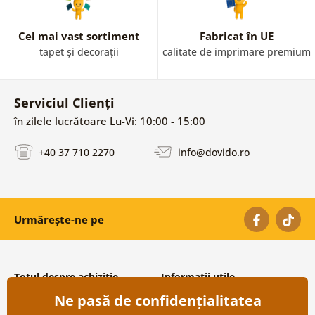
Cel mai vast sortiment
Fabricat în UE
tapet și decorații
calitate de imprimare premium
Serviciul Clienți
în zilele lucrătoare Lu-Vi: 10:00 - 15:00
+40 37 710 2270
info@dovido.ro
Urmărește-ne pe
Totul despre achiziție
Informații utile
Ne pasă de confidențialitatea
Condiții și termeni generali
Despre noi
Protecția datelor personale
Întrebări frecvente