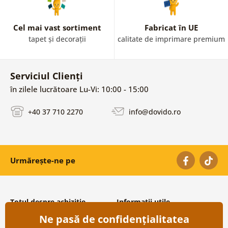
Cel mai vast sortiment
Fabricat în UE
tapet și decorații
calitate de imprimare premium
Serviciul Clienți
în zilele lucrătoare Lu-Vi: 10:00 - 15:00
+40 37 710 2270
info@dovido.ro
Urmărește-ne pe
Totul despre achiziție
Informații utile
Ne pasă de confidențialitatea
Condiții și termeni generali
Despre noi
Protecția datelor personale
Întrebări frecvente