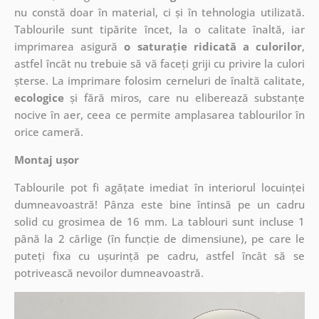
nu constă doar în material, ci și în tehnologia utilizată.
Tablourile sunt tipărite încet, la o calitate înaltă, iar
imprimarea asigură
o saturație ridicată a culorilor
,
astfel încât nu trebuie să vă faceți griji cu privire la culori
șterse. La imprimare folosim cerneluri de înaltă calitate,
ecologice
și fără miros, care nu eliberează substanțe
nocive în aer, ceea ce permite amplasarea tablourilor în
orice cameră.
Montaj ușor
Tablourile pot fi agățate imediat în interiorul locuinței
dumneavoastră! Pânza este bine întinsă pe un cadru
solid cu grosimea de 16 mm. La tablouri sunt incluse 1
până la 2 cârlige (în funcție de dimensiune), pe care le
puteți fixa cu ușurință pe cadru, astfel încât să se
potrivească nevoilor dumneavoastră.