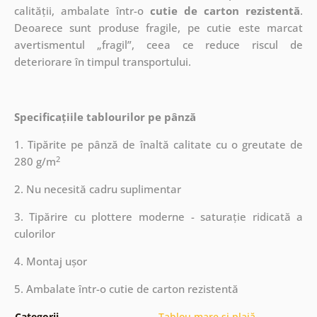
calității, ambalate într-o
cutie de carton rezistentă
.
Deoarece sunt produse fragile, pe cutie este marcat
avertismentul „fragil”, ceea ce reduce riscul de
deteriorare în timpul transportului.
Specificațiile tablourilor pe pânză
1. Tipărite pe pânză de înaltă calitate cu o greutate de
2
280 g/m
2. Nu necesită cadru suplimentar
3. Tipărire cu plottere moderne - saturație ridicată a
culorilor
4. Montaj ușor
5. Ambalate într-o cutie de carton rezistentă
Categorii
Tablou mare și plajă