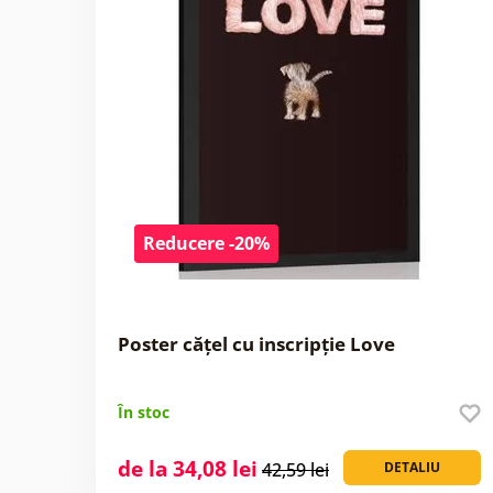
Reducere -20%
Poster cățel cu inscripție Love
În stoc
de la 34,08 lei
42,59 lei
DETALIU