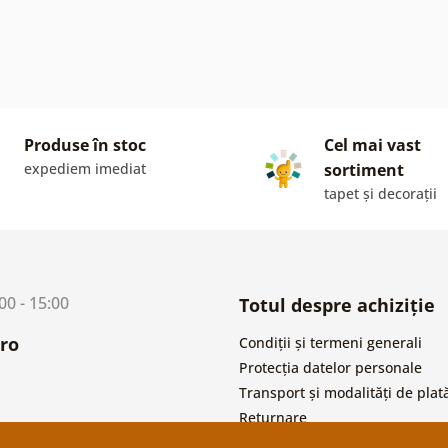
Produse în stoc
Cel mai vast
expediem imediat
sortiment
tapet și decorații
:00 - 15:00
Totul despre achiziție
ro
Condiții și termeni generali
Protecția datelor personale
Transport și modalități de plat
Returnare