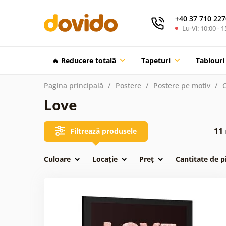
+40 37 710 227
Lu-Vi: 10:00 - 1
🔥 Reducere totalã
Tapeturi
Tablouri
Pagina principală
Postere
Postere pe motiv
C
Love
11
Filtrează produsele
Culoare
Locație
Preț
Cantitate de p