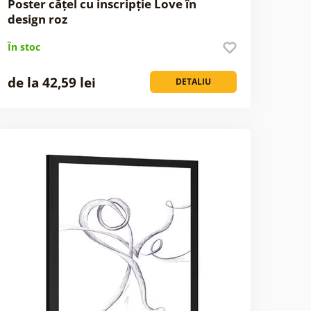
Poster cățel cu inscripție Love în
design roz
În stoc
de la 42,59 lei
DETALIU