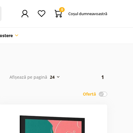
0
Coşul dumneavoastră
ostere
1
Afișează pe pagină
24
Ofertă