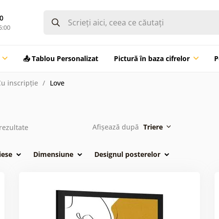
0
5:00
📤 Tablou Personalizat
Pictură în baza cifrelor
P
u inscripție
Love
Afișează după
Triere
rezultate
iese
Dimensiune
Designul posterelor