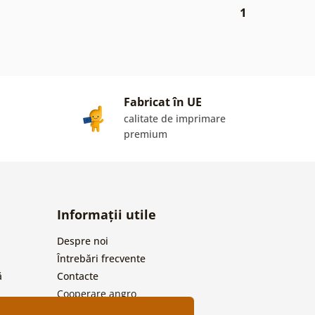
1
Fabricat în UE
calitate de imprimare
premium
Informații utile
Despre noi
Întrebări frecvente
ă
Contacte
Cooperare angro