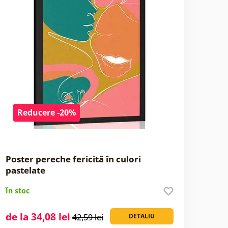
Reducere -20%
Poster pereche fericită în culori
pastelate
În stoc
de la 34,08 lei
42,59 lei
DETALIU