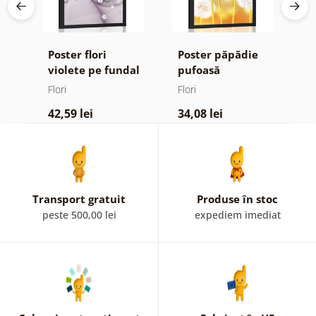
Poster flori
Poster păpădie
P
violete pe fundal
pufoasă
m
abstract
Flori
Flori
Fl
42,59 lei
34,08 lei
4
Transport gratuit
Produse în stoc
peste 500,00 lei
expediem imediat