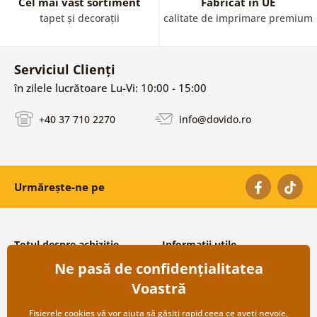
Cel mai vast sortiment
Fabricat în UE
tapet și decorații
calitate de imprimare premium
Serviciul Clienți
în zilele lucrătoare Lu-Vi: 10:00 - 15:00
+40 37 710 2270
info@dovido.ro
Urmărește-ne pe
Totul despre achiziție
Informații utile
Ne pasă de confidențialitatea
Condiții și termeni generali
Despre noi
Protecția datelor personale
Întrebări frecvente
Voastră
Transport și modalități de plată
Contacte
Returnare
Cooperare angro
Fișierele cookies vă vor ajuta să găsiți rapid ceea ce aveți nevoie,