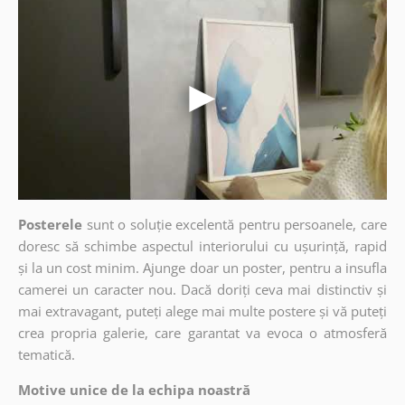
Posterele
sunt o soluție excelentă pentru persoanele, care
doresc să schimbe aspectul interiorului cu ușurință, rapid
și la un cost minim. Ajunge doar un poster, pentru a insufla
camerei un caracter nou. Dacă doriți ceva mai distinctiv și
mai extravagant, puteți alege mai multe postere și vă puteți
crea propria galerie, care garantat va evoca o atmosferă
tematică.
Motive unice de la echipa noastră