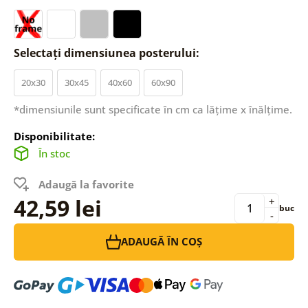
Selectați dimensiunea posterului:
20x30
30x45
40x60
60x90
*dimensiunile sunt specificate în cm ca lățime x înălțime.
Disponibilitate:
În stoc
Adaugă la favorite
42,59 lei
+
buc
-
ADAUGĂ ÎN COȘ