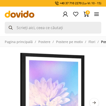
+40 37 710 2270
(Lu-Vi: 10 - 15)
0
Pagina principală
Postere
Postere pe motiv
Flori
Pos