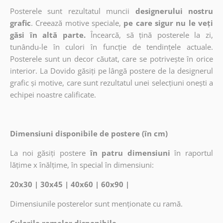
Posterele sunt rezultatul muncii
designerului nostru
grafic
. Creează motive speciale,
pe care sigur nu le veți
găsi în altă parte.
Încearcă, să țină posterele la zi,
tunându-le în culori în funcție de tendințele actuale.
Posterele sunt un decor căutat, care se potrivește în orice
interior. La Dovido găsiți pe lângă postere de la designerul
grafic și motive, care sunt rezultatul unei selecțiuni onești a
echipei noastre calificate.
Dimensiuni disponibile de postere (în cm)
La noi găsiți postere
în patru dimensiuni
în raportul
lățime x înălțime, în special în dimensiuni:
20x30 | 30x45 | 40x60 | 60x90 |
Dimensiunile posterelor sunt menționate cu ramă.