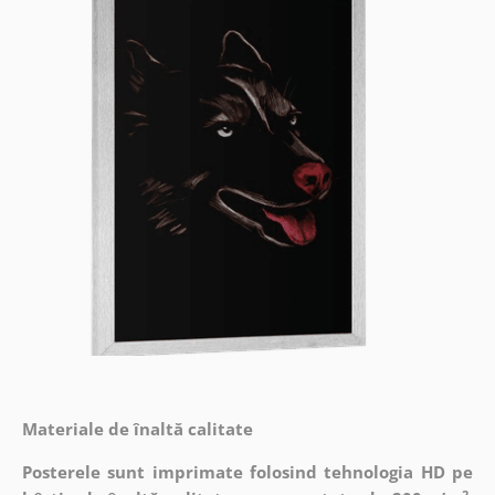
Materiale de înaltă calitate
Posterele sunt imprimate folosind tehnologia HD pe
2