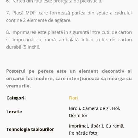
6.
Partea din față este protejată de plexisticlă.
7.
Placă MDF, care formează partea din spate a cadrului
conține 2 elemente de agățare.
8.
Imprimarea este plasată în siguranță între cutii de carton
și împreună cu ramă ambalată într-o cutie de carton
durabil (5 inchi).
Posterul pe perete este un element decorativ al
oricărui loc modern, care intenționează să meargă cu
vremurile.
Categorii
Flori
Birou
,
Camera de zi
,
Hol
,
Locație
Dormitor
Imprimat, tipărit
,
Cu ramă
,
Tehnologia tablourilor
Pe hârtie foto