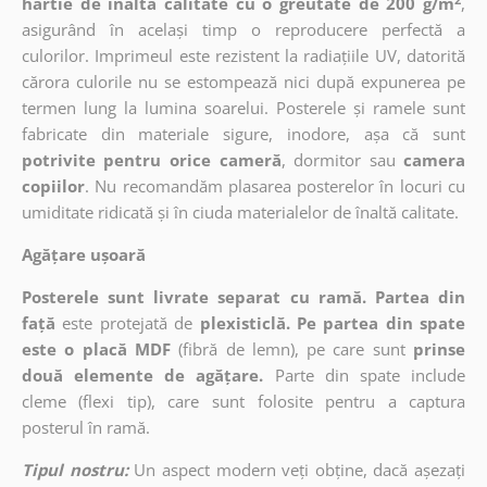
hârtie de înaltă calitate cu o greutate de 200 g/m
,
asigurând în același timp o reproducere perfectă a
culorilor. Imprimeul este rezistent la radiațiile UV, datorită
cărora culorile nu se estompează nici după expunerea pe
termen lung la lumina soarelui. Posterele și ramele sunt
fabricate din materiale sigure, inodore, așa că sunt
potrivite pentru orice cameră
, dormitor sau
camera
copiilor
. Nu recomandăm plasarea posterelor în locuri cu
umiditate ridicată și în ciuda materialelor de înaltă calitate.
Agățare ușoară
Posterele sunt livrate separat cu ramă. Partea din
față
este protejată de
plexisticlă. Pe partea din spate
este o placă MDF
(fibră de lemn), pe care sunt
prinse
două elemente de agățare.
Parte din spate include
cleme (flexi tip), care sunt folosite pentru a captura
posterul în ramă.
Tipul nostru:
Un aspect modern veți obține, dacă așezați